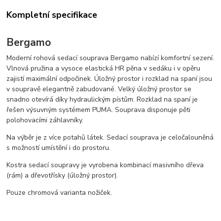
Kompletní specifikace
Bergamo
Moderní rohová sedací souprava Bergamo nabízí komfortní sezení.
Vlnová pružina a vysoce elastická HR pěna v sedáku i v opěru
zajistí maximální odpočinek. Úložný prostor i rozklad na spaní jsou
v soupravě elegantně zabudované. Velký úložný prostor se
snadno otevírá díky hydraulickým pístům. Rozklad na spaní je
řešen výsuvným systémem PUMA. Souprava disponuje pěti
polohovacími záhlavníky.
Na výběr je z více potahů látek. Sedací souprava je celočalouněná
s možností umístění i do prostoru.
Kostra sedací soupravy je vyrobena kombinací masivního dřeva
(rám) a dřevotřísky (úložný prostor).
Pouze chromová varianta nožiček.