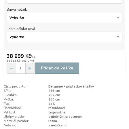
Barva nožek
Látka příplatková
38 699 Kč
/
ks
31 983 Kč
bez DPH
Přidat do košíku
Číslo produktu:
Bergamo - příplatkové látky
Šířka:
265 cm
Hloubka:
202 cm
Výška:
100 cm
Typ:
do L
Rozkládání:
rozkládací
Velikost:
trojmístné
Úložný prostor:
s úložným prostorem
Materiál potahu:
látka
Nožičky:
s nožičkami