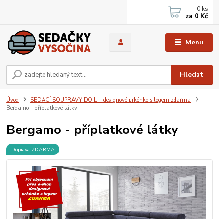
0
ks
za
0 Kč
Menu
Hledat
Úvod
SEDACÍ SOUPRAVY DO L + designové prkénko s logem zdarma
Bergamo - příplatkové látky
Bergamo - příplatkové látky
Doprava ZDARMA