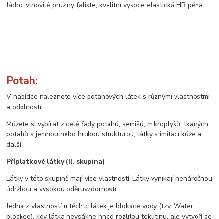
Jádro: vlnovité pružiny faliste, kvalitní vysoce elastická HR pěna
Potah:
V nabídce naleznete více potahových látek s různými vlastnostmi
a odolností.
Můžete si vybírat z celé řady potahů, semišů, mikroplyšů, tkaných
potahů s jemnou nebo hrubou strukturou, látky s imitací kůže a
další.
Příplatkové látky (II. skupina)
Látky v této skupině mají více vlastností. Látky vynikají nenáročnou
údržbou a vysokou oděruvzdorností.
Jedna z vlastností u těchto látek je blokace vody (tzv. Water
blocked), kdy látka nevsákne hned rozlitou tekutinu, ale vytvoří se