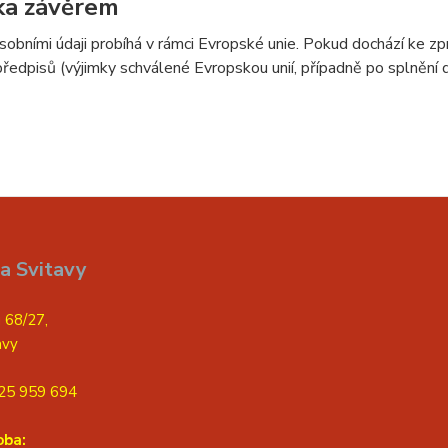
ka závěrem
sobními údaji probíhá v rámci Evropské unie. Pokud dochází ke 
předpisů (výjimky schválené Evropskou unií, případně po splnění
a Svitavy
 68/27,
avy
25 959 694
oba: