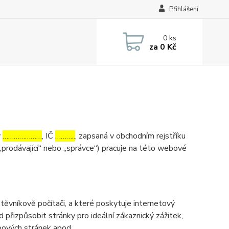
Přihlášení
0
ks
za
0 Kč
v
…………………
, IČ
………..
, zapsaná v obchodním rejstříku
„prodávající“ nebo „správce“) pracuje na této webové
ěvníkově počítači, a které poskytuje internetový
d přizpůsobit stránky pro ideální zákaznický zážitek,
bových stránek apod.