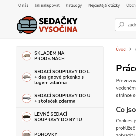
O nás
Jak nakupovat
Katalogy
Nejčastější otázky
Obch
Úvod
P
SKLADEM NA
PRODEJNÁCH
Prác
SEDACÍ SOUPRAVY DO L
+ designové prkénko s
Provozov
logem zdarma
vedeném
stránce s
SEDACÍ SOUPRAVY DO U
+ stoleček zdarma
Co js
LEVNÉ SEDACÍ
SOUPRAVY DO BYTU
Cookies j
prohlížeč
POHOVKY
zobrazit 