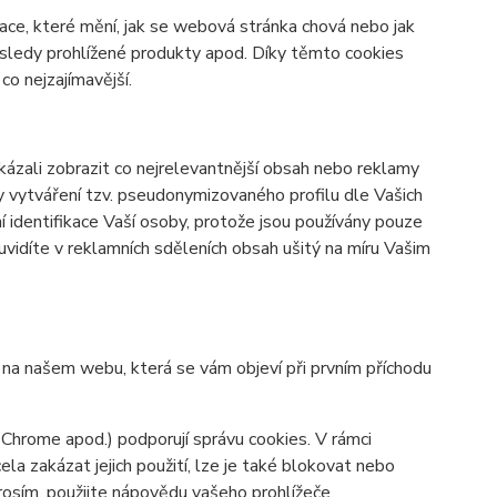
ace, které mění, jak se webová stránka chová nebo jak
osledy prohlížené produkty apod. Díky těmto cookies
o nejzajímavější.
zali zobrazit co nejrelevantnější obsah nebo reklamy
ky vytváření tzv. pseudonymizovaného profilu dle Vašich
í identifikace Vaší osoby, protože jsou používány pouze
vidíte v reklamních sděleních obsah ušitý na míru Vašim
y na našem webu, která se vám objeví při prvním příchodu
 Chrome apod.) podporují správu cookies. V rámci
la zakázat jejich použití, lze je také blokovat nebo
prosím, použijte nápovědu vašeho prohlížeče.