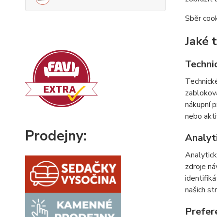
Sběr cook
Jaké 
Techni
Technické
zabloková
nákupní p
nebo akti
Prodejny:
Analyt
Analytick
zdroje ná
identifik
našich st
Prefer