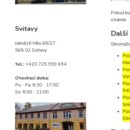
Pokud bud
stránek.
Svitavy
Další
náměstí Míru 68/27,
Shromážd
568 02 Svitavy
Pos
Mou
tel.:
+420 725 959 694
Pos
Vie
Otevírací doba:
Pos
Po - Pa: 8:30 - 17:00
94
So: 8:00 - 12:00
Pos
Smí
Pos
Str