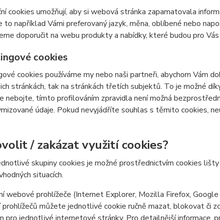
ní cookies umožňují, aby si webová stránka zapamatovala inform
e to například Vámi preferovaný jazyk, měna, oblíbené nebo nap
e doporučit na webu produkty a nabídky, které budou pro Vás c
ingové cookies
ové cookies používáme my nebo naši partneři, abychom Vám doká
šich stránkách, tak na stránkách třetích subjektů. To je možné dí
e nebojte, tímto profilováním zpravidla není možná bezprostředn
izované údaje. Pokud nevyjádříte souhlas s těmito cookies, neu
volit / zakázat využití cookies?
ednotlivé skupiny cookies je možné prostřednictvím cookies lišt
 vhodných situacích.
í webové prohlížeče (Internet Explorer, Mozilla Firefox, Google
 prohlížečů můžete jednotlivé cookie ručně mazat, blokovat či zce
en pro jednotlivé internetové stránky. Pro detailnější informace, 