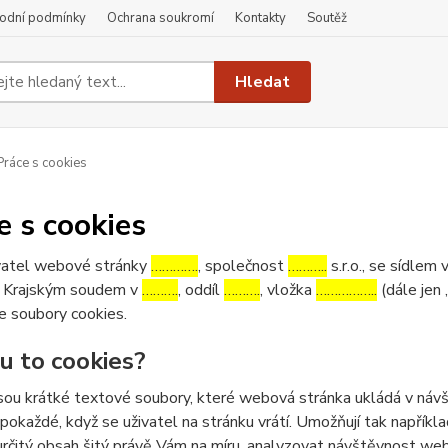
odní podmínky
Ochrana soukromí
Kontakty
Soutěž
Hledat
ráce s cookies
e s cookies
atel webové stránky
………….
, společnost
………..
s.r.o., se sídlem 
 Krajským soudem v
……….
, oddíl
……….
, vložka
……………..
(dále jen 
e soubory cookies.
ou to cookies?
sou krátké textové soubory, které webová stránka ukládá v návšt
 pokaždé, když se uživatel na stránku vrátí. Umožňují tak napříkla
určitý obsah šitý právě Vám na míru, analyzovat návštěvnost we