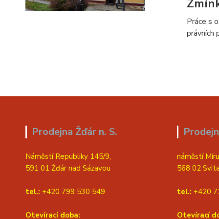
Zmín
Práce s o
právních 
Prodejna Žďár n. S.
Prodejn
Náměstí Republiky 145/9,
náměstí Míru
591 01 Žďár nad Sázavou
568 02 Svit
tel.:
+420 799 530 549
tel.:
+420 7
Otevírací doba:
Otevírací d