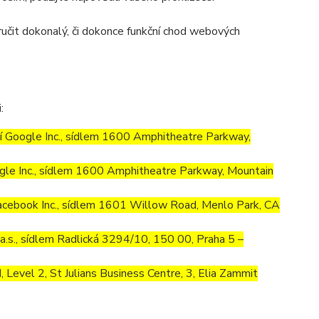
učit dokonalý, či dokonce funkční chod webových
:
 Google Inc., sídlem 1600 Amphitheatre Parkway,
le Inc., sídlem 1600 Amphitheatre Parkway, Mountain
cebook Inc., sídlem 1601 Willow Road, Menlo Park, CA
.s., sídlem Radlická 3294/10, 150 00, Praha 5 –
Level 2, St Julians Business Centre, 3, Elia Zammit