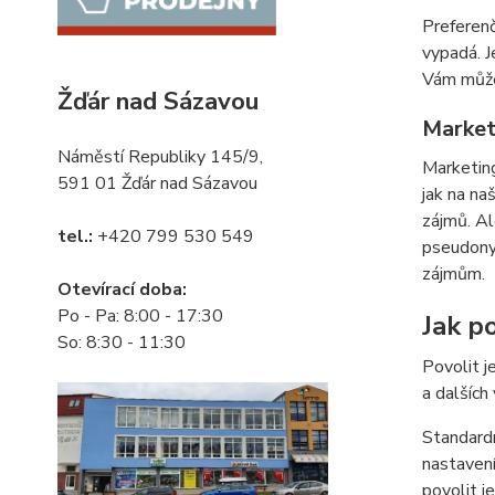
Preferenč
vypadá. J
Vám můžem
Žďár nad Sázavou
Market
Náměstí Republiky 145/9,
Marketing
591 01 Žďár nad Sázavou
jak na na
zájmů. Al
tel.:
+420 799 530 549
pseudonym
zájmům.
Otevírací doba:
Po - Pa: 8:00 - 17:30
Jak po
So: 8:30 - 11:30
Povolit j
a dalších
Standardn
nastavení
povolit j