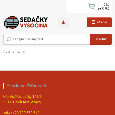
0
ks
za
0 Kč
Menu
Hledat
Úvod
Soutěž
Prodejna Žďár n. S.
Náměstí Republiky 145/9,
591 01 Žďár nad Sázavou
tel.:
+420 799 530 549