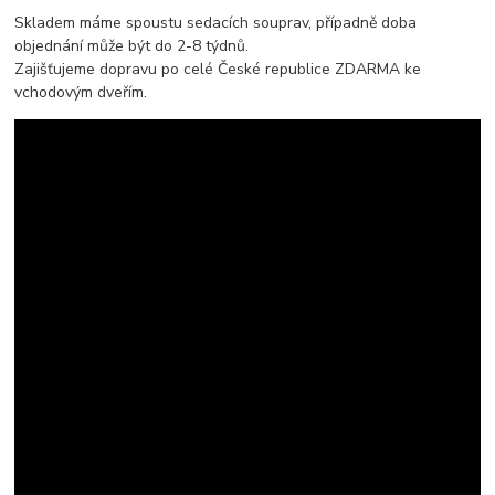
Skladem máme spoustu sedacích souprav, případně doba
objednání může být do 2-8 týdnů.
Zajišťujeme dopravu po celé České republice ZDARMA ke
vchodovým dveřím.