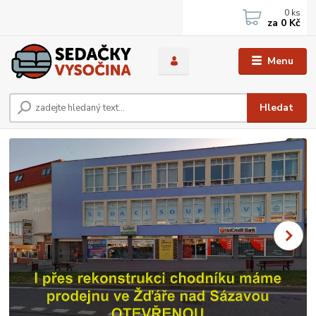
0
ks
za
0 Kč
Menu
Hledat