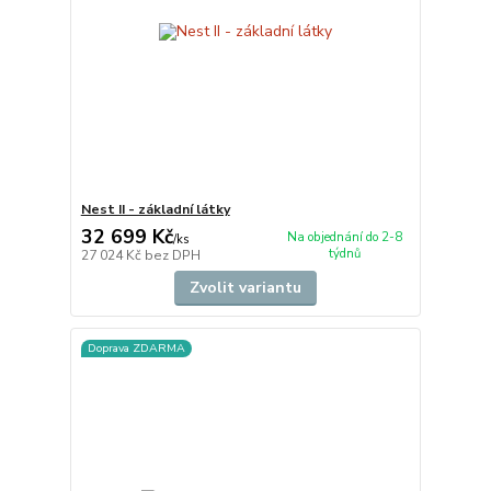
Nest II - základní látky
32 699 Kč
Na objednání do 2-8
/
ks
týdnů
27 024 Kč
bez DPH
Zvolit variantu
Doprava ZDARMA