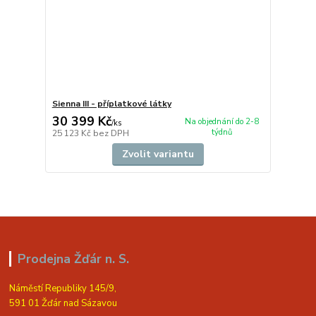
Sienna III - příplatkové látky
30 399 Kč
Na objednání do 2-8
/
ks
týdnů
25 123 Kč
bez DPH
Zvolit variantu
Prodejna Žďár n. S.
Náměstí Republiky 145/9,
591 01 Žďár nad Sázavou