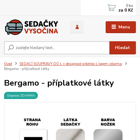
0
ks
za
0 Kč
Menu
Hledat
Úvod
SEDACÍ SOUPRAVY DO L + designové prkénko s logem zdarma
Bergamo - příplatkové látky
Bergamo - příplatkové látky
Doprava ZDARMA