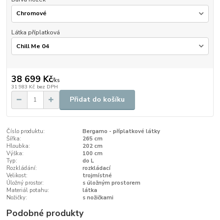
Látka příplatková
38 699 Kč
/
ks
31 983 Kč
bez DPH
Přidat do košíku
Číslo produktu:
Bergamo - příplatkové látky
Šířka:
265 cm
Hloubka:
202 cm
Výška:
100 cm
Typ:
do L
Rozkládání:
rozkládací
Velikost:
trojmístné
Úložný prostor:
s úložným prostorem
Materiál potahu:
látka
Nožičky:
s nožičkami
Podobné produkty