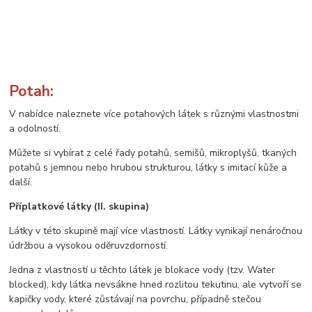
Potah:
V nabídce naleznete více potahových látek s různými vlastnostmi
a odolností.
Můžete si vybírat z celé řady potahů, semišů, mikroplyšů, tkaných
potahů s jemnou nebo hrubou strukturou, látky s imitací kůže a
další.
Příplatkové látky (II. skupina)
Látky v této skupině mají více vlastností. Látky vynikají nenáročnou
údržbou a vysokou oděruvzdorností.
Jedna z vlastností u těchto látek je blokace vody (tzv. Water
blocked), kdy látka nevsákne hned rozlitou tekutinu, ale vytvoří se
kapičky vody, které zůstávají na povrchu, případně stečou