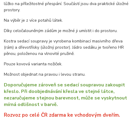
lůžko na příležitostné přespání. Součástí jsou dva praktické úložné
prostory.
Na výběr je z více potahů látek.
Díky celočalouněným zádům je možné ji umístit i do prostoru.
Kostra sedací soupravy je vyrobena kombinací masivního dřeva
(rám) a dřevotřísky (úložný prostor). Jádro sedáku je tvořeno HR
pěnou, položenou na vlnovité pružině.
Pouze kovová varianta nožiček.
Možnost objednat na pravou i levou stranu.
Doporučujeme zároveň se sedací soupravou zakoupit
křeslo. Při doobjednávání křesla ve stejné látce,
nezaručujeme stejnou barevnost, může se vyskytnout
mírná odlišnost v barvě.
Rozvoz po celé ČR zdarma ke vchodovým dveřím.