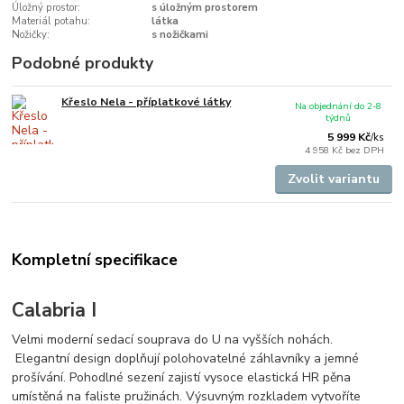
Úložný prostor:
s úložným prostorem
Materiál potahu:
látka
Nožičky:
s nožičkami
Podobné produkty
Křeslo Nela - příplatkové látky
Na objednání do 2-8
týdnů
5 999 Kč
/
ks
4 958 Kč
bez DPH
Zvolit variantu
Kompletní specifikace
Calabria I
Velmi moderní sedací souprava do U na vyšších nohách.
Elegantní design doplňují polohovatelné záhlavníky a jemné
prošívání. Pohodlné sezení zajistí vysoce elastická HR pěna
umístěná na faliste pružinách. Výsuvným rozkladem vytvoříte