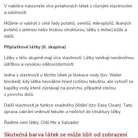
V nabídce naleznete více potahových látek s různými vlastnostmi
a odolností.
Můžete si vybírat z celé řady potahů, semišů, mikroplyšů, tkaných
potahů s jemnou nebo hrubou strukturou, látky s imitací kůže a
další.
Příplatkové látky (II. skupina)
Látky v této skupině mají více vlastností. Látky vynikají nenáročnou
údržbou a vysokou oděruvzdorností.
Jedna z vlastností u těchto látek je blokace vody (tzv. Water
blocked), kdy látka nevsákne hned rozlitou tekutinu, ale vytvoří se
kapičky vody, které zůstávají na povrchu, případně stečou
z povrchu dolů.
Další vlastností je funkce snadného čištění (tzv. Easy Clean). Tato
úprava zabrání vniknutí tekutin a nečistot do struktury látky.
Řadíme sem látky: Chill Me a Salvador
Skutečná barva látek se může lišit od zobrazení