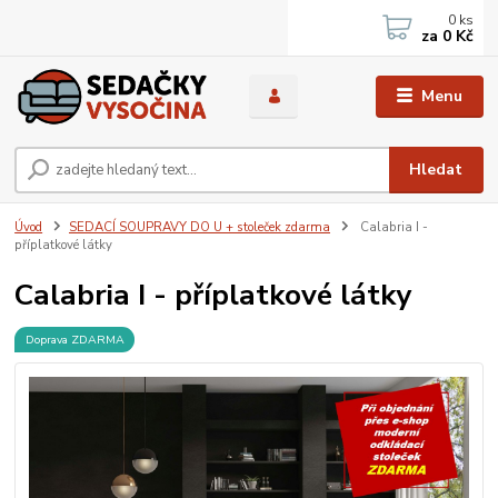
0
ks
za
0 Kč
Menu
Hledat
Úvod
SEDACÍ SOUPRAVY DO U + stoleček zdarma
Calabria I -
příplatkové látky
Calabria I - příplatkové látky
Doprava ZDARMA