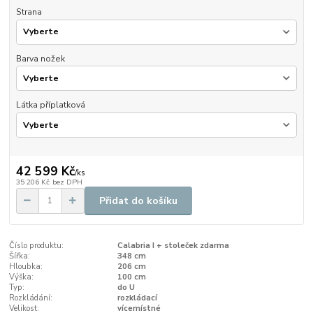
Strana
Barva nožek
Látka příplatková
42 599 Kč
/
ks
35 206 Kč
bez DPH
Přidat do košíku
Číslo produktu:
Calabria I + stoleček zdarma
Šířka:
348 cm
Hloubka:
206 cm
Výška:
100 cm
Typ:
do U
Rozkládání:
rozkládací
Velikost:
vícemístné