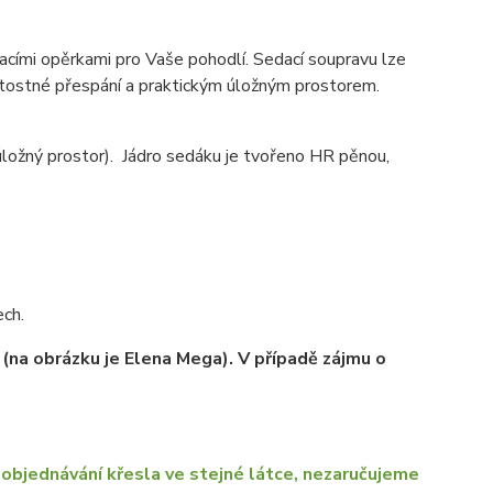
cími opěrkami pro Vaše pohodlí. Sedací soupravu lze
ežitostné přespání a praktickým úložným prostorem.
úložný prostor). Jádro sedáku je tvořeno HR pěnou,
ech.
 (na obrázku je Elena Mega). V případě zájmu o
objednávání křesla ve stejné látce, nezaručujeme