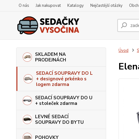
O nás
Jak nakupovat
Katalogy
Nejčastější otázky
Obch
Úvod
S
SKLADEM NA
PRODEJNÁCH
Elen
SEDACÍ SOUPRAVY DO L
+ designové prkénko s
logem zdarma
SEDACÍ SOUPRAVY DO U
+ stoleček zdarma
LEVNÉ SEDACÍ
SOUPRAVY DO BYTU
POHOVKY