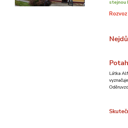
stejnou 
Rozvoz
Nejdůl
Potah
Látka Alf
vyznačuje
Oděruvzd
Skuteč