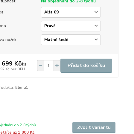
tupnost
Na objednání do 2-8 týdnů
ka
ana
va nožek
 699 Kč
/
ks
Přidat do košíku
892 Kč
bez DPH
roduktu:
Elena1
jednání do 2-8 týdnů
Zvolit variantu
etříte až 1 000 Kč