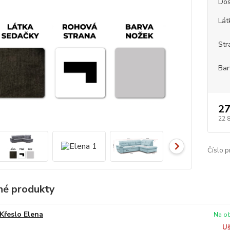
Dos
Lát
Str
Bar
27
22 
Číslo p
é produkty
Křeslo Elena
Na ob
Uš