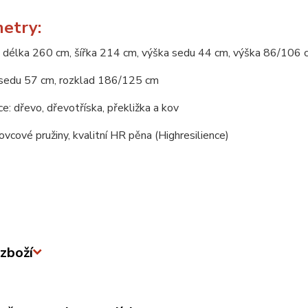
etry:
 délka 260 cm, šířka 214 cm, výška sedu 44 cm, výška 86/106 
sedu 57 cm, rozklad 186/125 cm
e: dřevo, dřevotříska, překližka a kov
novcové pružiny, kvalitní HR pěna (Highresilience)
zboží