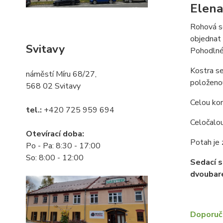
Elena
Rohová se
objednat 
Svitavy
Pohodlné 
Kostra se
náměstí Míru 68/27,
položenou
568 02 Svitavy
Celou kon
tel.:
+420 725 959 694
Celočalou
Otevírací doba:
Potah je 
Po - Pa: 8:30 - 17:00
So: 8:00 - 12:00
Sedací s
dvoubare
Doporuču