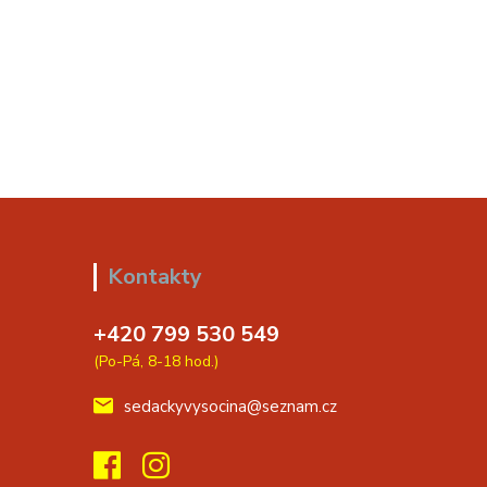
Kontakty
+420 799 530 549
(Po-Pá, 8-18 hod.)
sedackyvysocina@seznam.cz