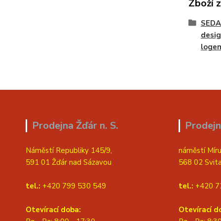
Zboží 
SEDA
desig
loge
Prodejna Žďár n. S.
Prodejn
Náměstí Republiky 145/9,
náměstí Míru
591 01 Žďár nad Sázavou
568 02 Svit
tel.:
+420 799 530 549
tel.:
+420 7
Otevírací doba:
Otevírací d