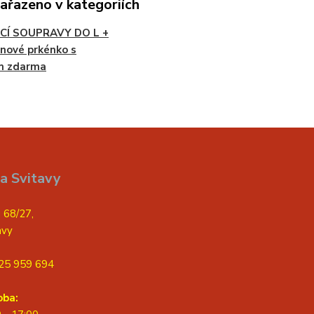
zařazeno v kategoriích
CÍ SOUPRAVY DO L +
nové prkénko s
m zdarma
a Svitavy
 68/27,
avy
25 959 694
oba: