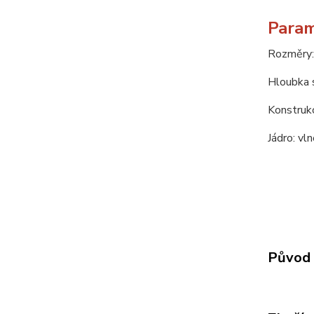
Param
Rozměry:
Hloubka 
Konstrukc
Jádro: vl
Původ 