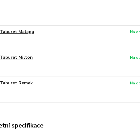
Taburet Malaga
Na ob
Taburet Milton
Na ob
Taburet Remek
Na ob
tní specifikace