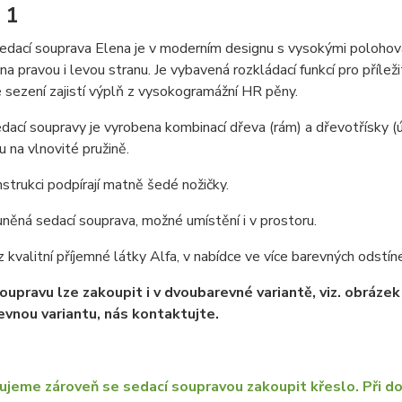
 1
dací souprava Elena je v moderním designu s vysokými polohova
na pravou i levou stranu. Je vybavená rozkládací funkcí pro příl
sezení zajistí výplň z vysokogramážní HR pěny.
dací soupravy je vyrobena kombinací dřeva (rám) a dřevotřísky (
 na vlnovité pružině.
strukci podpírají matně šedé nožičky.
něná sedací souprava, možné umístění i v prostoru.
z kvalitní příjemné látky Alfa, v nabídce ve více barevných odstín
oupravu lze zakoupit i v dvoubarevné variantě, viz. obrázek
vnou variantu, nás kontaktujte.
jeme zároveň se sedací soupravou zakoupit křeslo. Při do