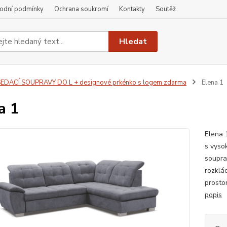
odní podmínky
Ochrana soukromí
Kontakty
Soutěž
Hledat
EDACÍ SOUPRAVY DO L + designové prkénko s logem zdarma
Elena 1
a 1
Elena 
s vyso
soupra
rozklá
prosto
popis