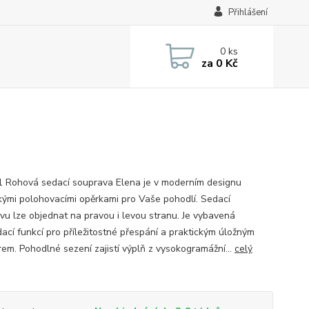
Přihlášení
0
ks
za
0 Kč
1 Rohová sedací souprava Elena je v moderním designu
kými polohovacími opěrkami pro Vaše pohodlí. Sedací
vu lze objednat na pravou i levou stranu. Je vybavená
dací funkcí pro příležitostné přespání a praktickým úložným
rem. Pohodlné sezení zajistí výplň z vysokogramážní...
celý