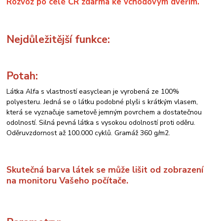
Rozvoz po celé ČR zdarma ke vchodovým dveřím.
Nejdůležitější funkce:
Potah:
Látka Alfa s vlastností easyclean je vyrobená ze 100%
polyesteru. Jedná se o látku podobné plyši s krátkým vlasem,
která se vyznačuje sametově jemným povrchem a dostatečnou
odolností. Silná pevná látka s vysokou odolností proti oděru.
Oděruvzdornost až 100.000 cyklů. Gramáž 360 g/m2.
Skutečná barva látek se může lišit od zobrazení
na monitoru Vašeho počítače.