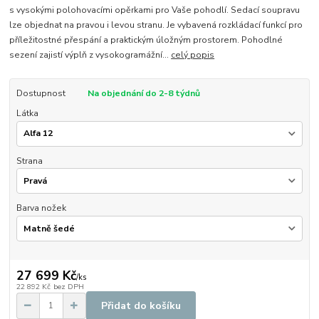
s vysokými polohovacími opěrkami pro Vaše pohodlí. Sedací soupravu
lze objednat na pravou i levou stranu. Je vybavená rozkládací funkcí pro
příležitostné přespání a praktickým úložným prostorem. Pohodlné
sezení zajistí výplň z vysokogramážní...
celý popis
Dostupnost
Na objednání do 2-8 týdnů
Látka
Strana
Barva nožek
27 699 Kč
/
ks
22 892 Kč
bez DPH
Přidat do košíku