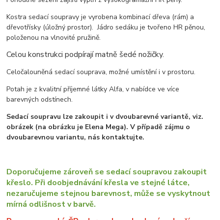
Kostra sedací soupravy je vyrobena kombinací dřeva (rám) a
dřevotřísky (úložný prostor). Jádro sedáku je tvořeno HR pěnou,
položenou na vlnovité pružině.
Celou konstrukci podpírají matně šedé nožičky.
Celočalouněná sedací souprava, možné umístění i v prostoru.
Potah je z kvalitní příjemné látky Alfa, v nabídce ve více
barevných odstínech.
Sedací soupravu lze zakoupit i v dvoubarevné variantě, viz.
obrázek (na obrázku je Elena Mega). V případě zájmu o
dvoubarevnou variantu, nás kontaktujte.
Doporučujeme zároveň se sedací soupravou zakoupit
křeslo. Při doobjednávání křesla ve stejné látce,
nezaručujeme stejnou barevnost, může se vyskytnout
mírná odlišnost v barvě.