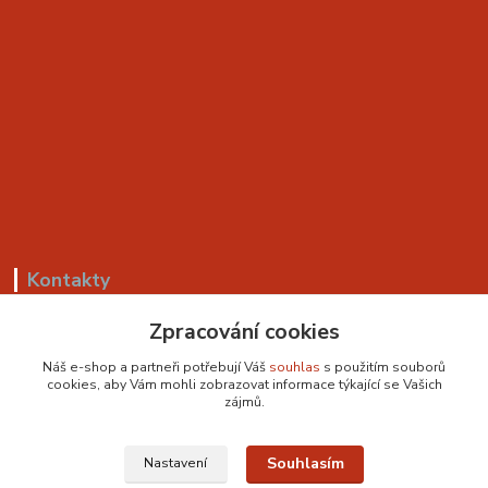
Kontakty
+420 799 530 549
Zpracování cookies
(Po-Pá, 8-18 hod.)
Náš e-shop a partneři potřebují Váš
souhlas
s použitím souborů
cookies, aby Vám mohli zobrazovat informace týkající se Vašich
sedackyvysocina@seznam.cz
zájmů.
Souhlasím
Nastavení