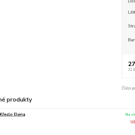
Dos
Lát
Str
Bar
27
22 
Číslo p
é produkty
Křeslo Elena
Na ob
Uš