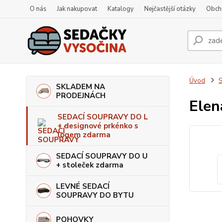
O nás
Jak nakupovat
Katalogy
Nejčastější otázky
Obch
Úvod
S
SKLADEM NA
PRODEJNÁCH
Elen
SEDACÍ SOUPRAVY DO L
+ designové prkénko s
logem zdarma
SEDACÍ SOUPRAVY DO U
+ stoleček zdarma
LEVNÉ SEDACÍ
SOUPRAVY DO BYTU
POHOVKY