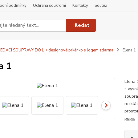
odní podmínky
Ochrana soukromí
Kontakty
Soutěž
Hledat
EDACÍ SOUPRAVY DO L + designové prkénko s logem zdarma
Elena 1
a 1
Elena 
s vyso
soupra
rozklá
prosto
popis