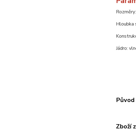
Param
Rozměry:
Hloubka 
Konstrukc
Jádro: vl
Původ 
Zboží 