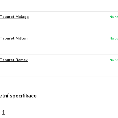
Taburet Malaga
Na ob
Taburet Milton
Na ob
Taburet Remek
Na ob
tní specifikace
 1