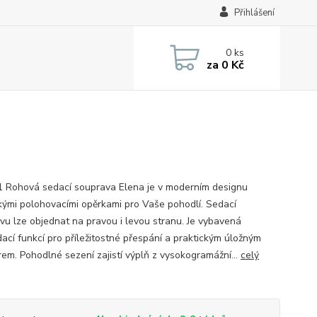
Přihlášení
0
ks
za
0 Kč
1 Rohová sedací souprava Elena je v moderním designu
kými polohovacími opěrkami pro Vaše pohodlí. Sedací
vu lze objednat na pravou i levou stranu. Je vybavená
dací funkcí pro příležitostné přespání a praktickým úložným
rem. Pohodlné sezení zajistí výplň z vysokogramážní...
celý