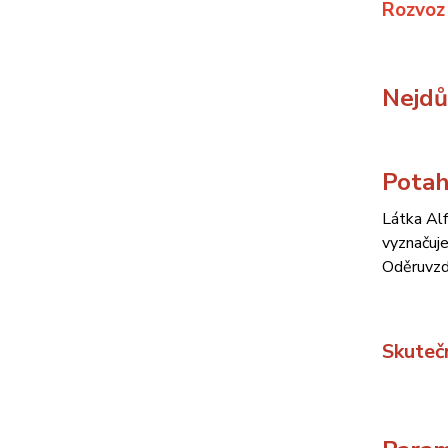
Rozvoz
Nejdůl
Potah
Látka Alf
vyznačuje
Oděruvzd
Skuteč