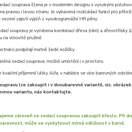
dací souprava Elena je v moderním designu s vysokými polohova
na pravou i levou stranu. Je vybavená rozkládací funkcí pro příl
sezení zajistí výplň z vysokogramážní HR pěny.
dací soupravy je vyrobena kombinací dřeva (rám) a dřevotřísky (
 na vlnovité pružině.
strukci podpírají matně šedé nožičky.
něná sedací souprava, možné umístění i v prostoru.
z kvalitní příjemné látky Alfa, v nabídce ve více barevných odstín
oupravu lze zakoupit i v dvoubarevné variantě, viz. obrázek
vnou variantu, nás kontaktujte.
jeme zároveň se sedací soupravou zakoupit křeslo. Při do
barevnost, může se vyskytnout mírná odlišnost v barvě.