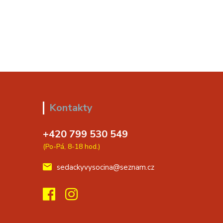
Kontakty
+420 799 530 549
(Po-Pá, 8-18 hod.)
sedackyvysocina@seznam.cz