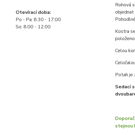
Rohová se
objednat 
Otevírací doba:
Pohodlné 
Po - Pa: 8:30 - 17:00
So: 8:00 - 12:00
Kostra se
položenou
Celou kon
Celočalou
Potah je 
Sedací s
dvoubare
Doporuču
stejnou 