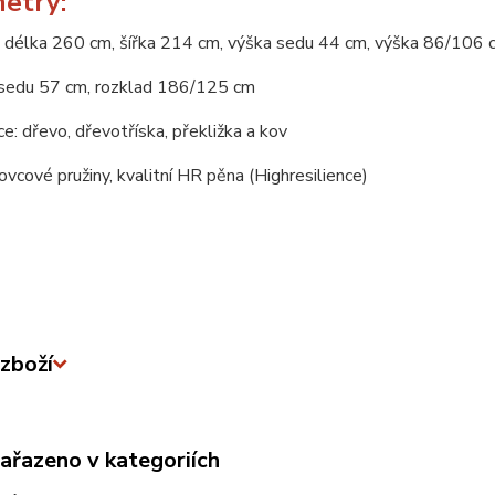
etry:
 délka 260 cm, šířka 214 cm, výška sedu 44 cm, výška 86/106 
sedu 57 cm, rozklad 186/125 cm
e: dřevo, dřevotříska, překližka a kov
novcové pružiny, kvalitní HR pěna (Highresilience)
zboží
zařazeno v kategoriích