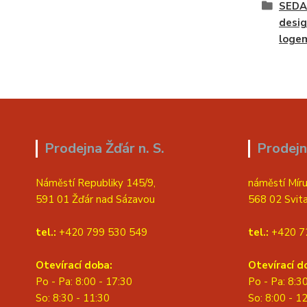
SEDA
desig
loge
Prodejna Žďár n. S.
Prodejn
Náměstí Republiky 145/9,
náměstí Míru
591 01 Žďár nad Sázavou
568 02 Svit
tel.:
+420 799 530 549
tel.:
+420 7
Otevírací doba:
Otevírací d
Po - Pa: 8:00 - 17:30
Po - Pa: 8:3
So: 8:30 - 11:30
S
o: 8:00 - 1