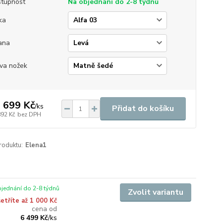
tupnost
Na objednání do 2-8 týdnů
ka
ana
va nožek
 699 Kč
/
ks
Přidat do košíku
892 Kč
bez DPH
roduktu:
Elena1
jednání do 2-8 týdnů
Zvolit variantu
etříte až 1 000 Kč
cena od
6 499 Kč
/
ks