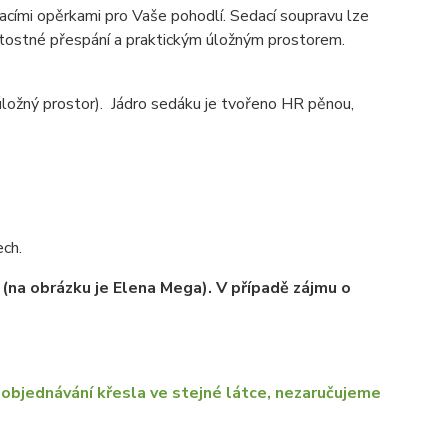
cími opěrkami pro Vaše pohodlí. Sedací soupravu lze
ežitostné přespání a praktickým úložným prostorem.
úložný prostor). Jádro sedáku je tvořeno HR pěnou,
ech.
 (na obrázku je Elena Mega). V případě zájmu o
objednávání křesla ve stejné látce, nezaručujeme