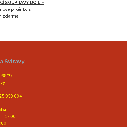
CÍ SOUPRAVY DO L +
nové prkénko s
m zdarma
a Svitavy
 68/27,
avy
25 959 694
oba:
0 - 17:00
2:00