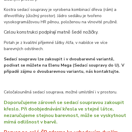
Kostra sedací soupravy je vyrobena kombinací dřeva (rám) a
dřevotřísky (úložný prostor). Jádro sedáku je tvořeno
vysokogramážovou HR pěnou, položenou na vlnovité pružině.
Celou konstrukci podpírají matně šedé nožičky.
Potah je z kvalitní příjemné látky Alfa, v nabídce ve více
barevných odstínech.
Sedací soupravu lze zakoupit i v dvoubarevné variantě,
podívat se můžete na Elenu Mega (Sedací soupravy do U). V
případě zájmu o dvoubarevnou variantu, nás kontaktujte.
Celočalouněná sedací souprava, možné umístění i v prostoru.
Doporučujeme zároveň se sedací soupravou zakoupit
křeslo. Při doobjednávání křesla ve stejné látce,
nezaručujeme stejnou barevnost, může se vyskytnout
mírná odlišnost v barvě.