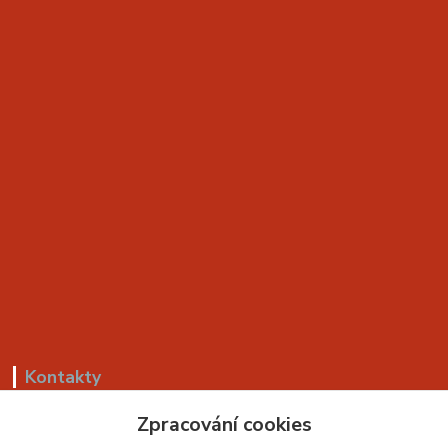
Kontakty
Zpracování cookies
+420 799 530 549
(Po-Pá, 8-18 hod.)