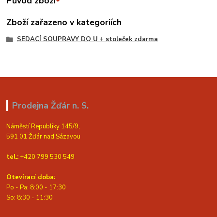
Původ zboží
Zboží zařazeno v kategoriích
SEDACÍ SOUPRAVY DO U + stoleček zdarma
Prodejna Žďár n. S.
Náměstí Republiky 145/9,
591 01 Žďár nad Sázavou
tel.:
+420 799 530 549
Otevírací doba:
Po - Pa: 8:00 - 17:30
So: 8:30 - 11:30