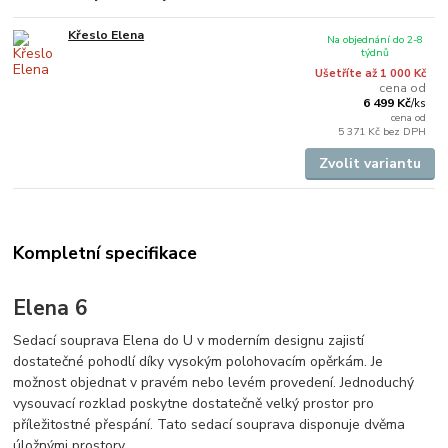
Křeslo Elena
Na objednání do 2-8
týdnů
Ušetříte až 1 000 Kč
cena od
6 499 Kč
/
ks
cena od
5 371 Kč
bez DPH
Zvolit variantu
Kompletní specifikace
Elena 6
Sedací souprava Elena do U v moderním designu zajistí
dostatečné pohodlí díky vysokým polohovacím opěrkám. Je
možnost objednat v pravém nebo levém provedení. Jednoduchý
vysouvací rozklad poskytne dostatečně velký prostor pro
příležitostné přespání. Tato sedací souprava disponuje dvěma
úložnými prostory.