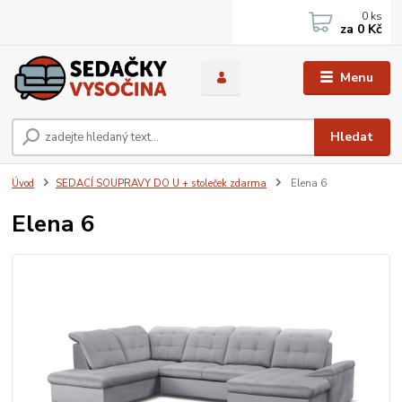
0
ks
za
0 Kč
Menu
Hledat
Úvod
SEDACÍ SOUPRAVY DO U + stoleček zdarma
Elena 6
Elena 6