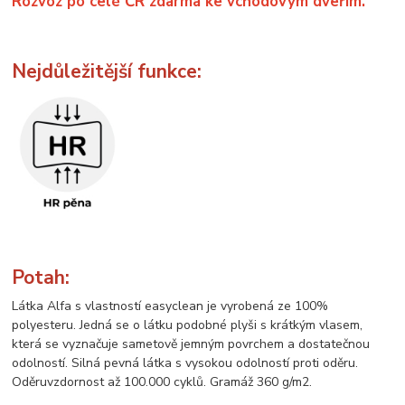
Rozvoz po celé ČR zdarma ke vchodovým dveřím.
Nejdůležitější funkce:
Potah:
Látka Alfa s vlastností easyclean je vyrobená ze 100%
polyesteru. Jedná se o látku podobné plyši s krátkým vlasem,
která se vyznačuje sametově jemným povrchem a dostatečnou
odolností. Silná pevná látka s vysokou odolností proti oděru.
Oděruvzdornost až 100.000 cyklů. Gramáž 360 g/m2.