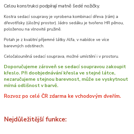
Celou konstrukci podpírají matně šedé nožičky.
Kostra sedací soupravy je vyrobena kombinací dřeva (rám) a
dřevotřísky (úložný prostor). Jádro sedáku je tvořeno HR pěnou,
položenou na vlnovité pružině.
Potah je z kvalitní příjemné látky Alfa, v nabídce ve více
barevných odstínech.
Celočalouněná sedací souprava, možné umístění i v prostoru.
Doporučujeme zároveň se sedací soupravou zakoupit
křeslo. Při doobjednávání křesla ve stejné látce,
nezaručujeme stejnou barevnost, může se vyskytnout
mírná odlišnost v barvě.
Rozvoz po celé ČR zdarma ke vchodovým dveřím.
Nejdůležitější funkce: