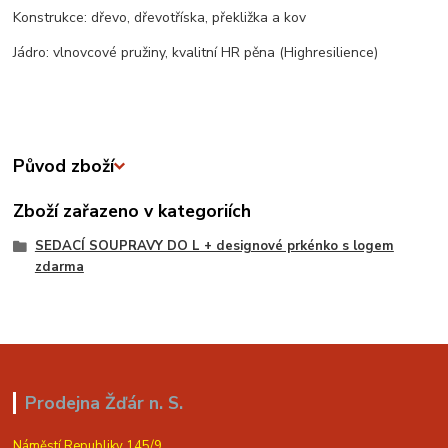
Konstrukce: dřevo, dřevotříska, překližka a kov
Jádro: vlnovcové pružiny, kvalitní HR pěna (Highresilience)
Původ zboží
Zboží zařazeno v kategoriích
SEDACÍ SOUPRAVY DO L + designové prkénko s logem
zdarma
Prodejna Žďár n. S.
Náměstí Republiky 145/9,