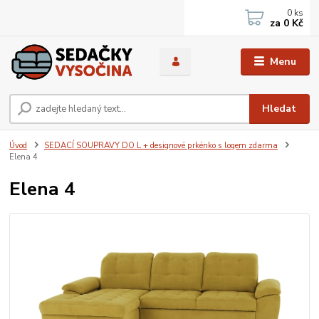
0
ks
za
0 Kč
Menu
Hledat
Úvod
SEDACÍ SOUPRAVY DO L + designové prkénko s logem zdarma
Elena 4
Elena 4