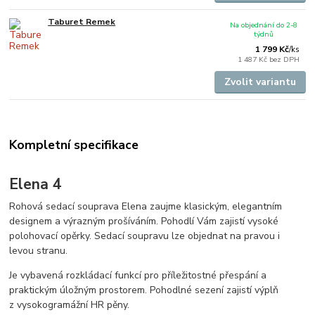
Taburet Remek
Na objednání do 2-8
týdnů
1 799 Kč
/
ks
1 487 Kč
bez DPH
Zvolit variantu
Kompletní specifikace
Elena 4
Rohová sedací souprava Elena zaujme klasickým, elegantním
designem a výrazným prošíváním. Pohodlí Vám zajistí vysoké
polohovací opěrky. Sedací soupravu lze objednat na pravou i
levou stranu.
Je vybavená rozkládací funkcí pro příležitostné přespání a
praktickým úložným prostorem. Pohodlné sezení zajistí výplň
z vysokogramážní HR pěny.