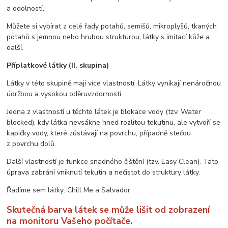
a odolností.
Můžete si vybírat z celé řady potahů, semišů, mikroplyšů, tkaných
potahů s jemnou nebo hrubou strukturou, látky s imitací kůže a
další.
Příplatkové látky (II. skupina)
Látky v této skupině mají více vlastností. Látky vynikají nenáročnou
údržbou a vysokou oděruvzdorností.
Jedna z vlastností u těchto látek je blokace vody (tzv. Water
blocked), kdy látka nevsákne hned rozlitou tekutinu, ale vytvoří se
kapičky vody, které zůstávají na povrchu, případně stečou
z povrchu dolů.
Další vlastností je funkce snadného čištění (tzv. Easy Clean). Tato
úprava zabrání vniknutí tekutin a nečistot do struktury látky.
Řadíme sem látky: Chill Me a Salvador
Skutečná barva látek se může lišit od zobrazení
na monitoru Vašeho počítače.