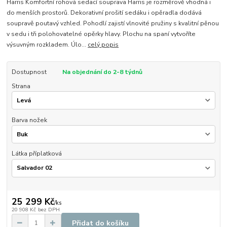
Harris Komfortní rohová sedací souprava Harris je rozměrově vhodná i
do menších prostorů. Dekorativní prošití sedáku i opěradla dodává
soupravě poutavý vzhled. Pohodlí zajistí vlnovité pružiny s kvalitní pěnou
v sedu i tři polohovatelné opěrky hlavy. Plochu na spaní vytvoříte
výsuvným rozkladem. Úlo...
celý popis
Dostupnost
Na objednání do 2-8 týdnů
Strana
Barva nožek
Látka příplatková
25 299 Kč
/
ks
20 908 Kč
bez DPH
Přidat do košíku