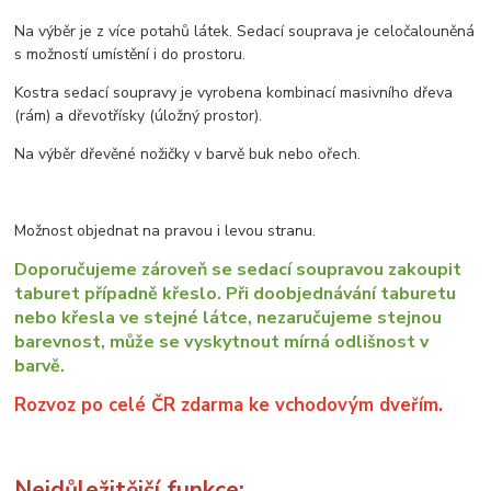
Na výběr je z více potahů látek. Sedací souprava je celočalouněná
s možností umístění i do prostoru.
Kostra sedací soupravy je vyrobena kombinací masivního dřeva
(rám) a dřevotřísky (úložný prostor).
Na výběr dřevěné nožičky v barvě buk nebo ořech.
Možnost objednat na pravou i levou stranu.
Doporučujeme zároveň se sedací soupravou zakoupit
taburet případně křeslo. Při doobjednávání taburetu
nebo křesla ve stejné látce, nezaručujeme stejnou
barevnost, může se vyskytnout mírná odlišnost v
barvě.
Rozvoz po celé ČR zdarma ke vchodovým dveřím.
Nejdůležitější funkce: