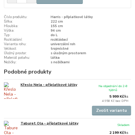
Číslo produktu:
Harris - příplatkové látky
Šířka:
222 cm
Hloubka:
155 cm
Výška:
94 cm
Typ:
do L
Rozkládání:
rozkládací
Varianta rohu:
univerzální roh
Velikost:
trojmístné
Úložný prostor:
s úložným prostorem
Materiál potahu:
látka
Nožičky:
s nožičkami
Podobné produkty
Křeslo Nela - příplatkové látky
Na objednání do 2-8
týdnů
5 999 Kč
/
ks
4 958 Kč
bez DPH
Zvolit variantu
Taburet Ola - příplatkové látky
Skladem
2 199 Kč
/
ks