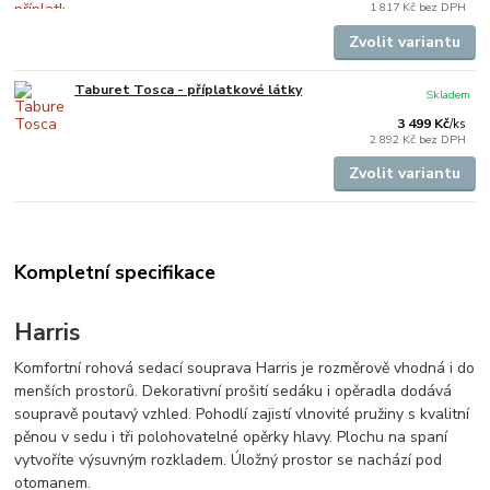
1 817 Kč
bez DPH
Zvolit variantu
Taburet Tosca - příplatkové látky
Skladem
3 499 Kč
/
ks
2 892 Kč
bez DPH
Zvolit variantu
Kompletní specifikace
Harris
Komfortní rohová sedací souprava Harris je rozměrově vhodná i do
menších prostorů. Dekorativní prošití sedáku i opěradla dodává
soupravě poutavý vzhled. Pohodlí zajistí vlnovité pružiny s kvalitní
pěnou v sedu i tři polohovatelné opěrky hlavy. Plochu na spaní
vytvoříte výsuvným rozkladem. Úložný prostor se nachází pod
otomanem.