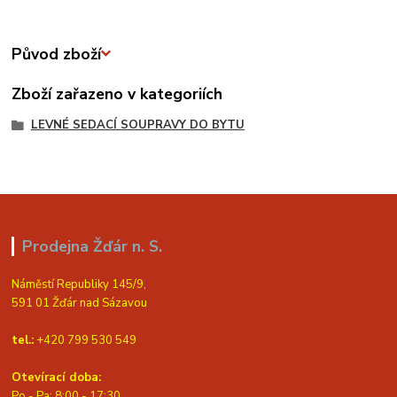
Původ zboží
Zboží zařazeno v kategoriích
LEVNÉ SEDACÍ SOUPRAVY DO BYTU
Prodejna Žďár n. S.
Náměstí Republiky 145/9,
591 01 Žďár nad Sázavou
tel.:
+420 799 530 549
Otevírací doba:
Po - Pa: 8:00 - 17:30