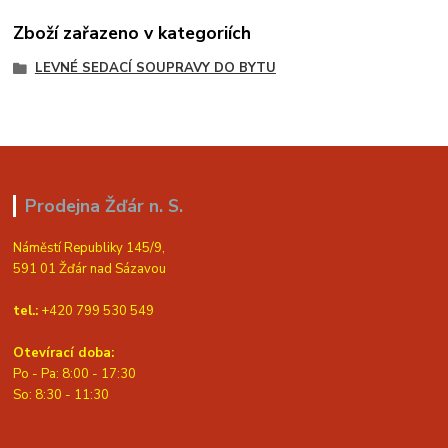
Zboží zařazeno v kategoriích
LEVNÉ SEDACÍ SOUPRAVY DO BYTU
Prodejna Žďár n. S.
Náměstí Republiky 145/9,
591 01 Žďár nad Sázavou
tel.:
+420 799 530 549
Otevírací doba:
Po - Pa: 8:00 - 17:30
So: 8:30 - 11:30