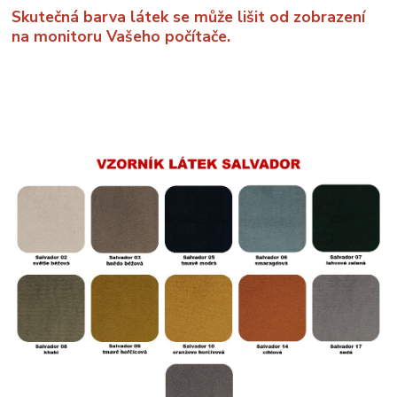
Skutečná barva látek se může lišit od zobrazení
na monitoru Vašeho počítače.