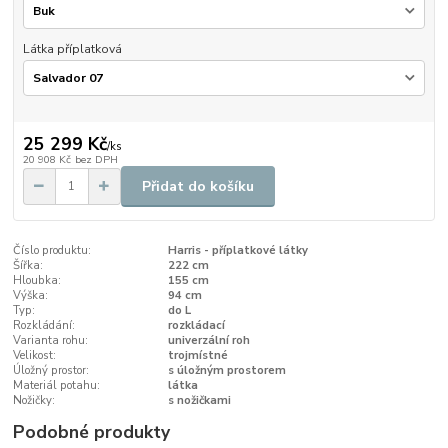
Látka příplatková
25 299 Kč
/
ks
20 908 Kč
bez DPH
Přidat do košíku
Číslo produktu:
Harris - příplatkové látky
Šířka:
222 cm
Hloubka:
155 cm
Výška:
94 cm
Typ:
do L
Rozkládání:
rozkládací
Varianta rohu:
univerzální roh
Velikost:
trojmístné
Úložný prostor:
s úložným prostorem
Materiál potahu:
látka
Nožičky:
s nožičkami
Podobné produkty