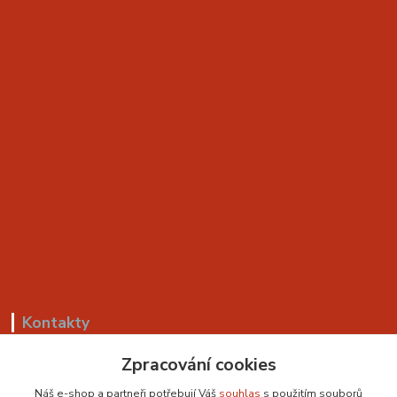
Kontakty
Zpracování cookies
+420 799 530 549
(Po-Pá, 8-18 hod.)
Náš e-shop a partneři potřebují Váš
souhlas
s použitím souborů