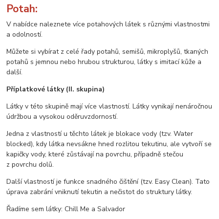
Potah:
V nabídce naleznete více potahových látek s různými vlastnostmi
a odolností.
Můžete si vybírat z celé řady potahů, semišů, mikroplyšů, tkaných
potahů s jemnou nebo hrubou strukturou, látky s imitací kůže a
další.
Příplatkové látky (II. skupina)
Látky v této skupině mají více vlastností. Látky vynikají nenáročnou
údržbou a vysokou oděruvzdorností.
Jedna z vlastností u těchto látek je blokace vody (tzv. Water
blocked), kdy látka nevsákne hned rozlitou tekutinu, ale vytvoří se
kapičky vody, které zůstávají na povrchu, případně stečou
z povrchu dolů.
Další vlastností je funkce snadného čištění (tzv. Easy Clean). Tato
úprava zabrání vniknutí tekutin a nečistot do struktury látky.
Řadíme sem látky: Chill Me a Salvador