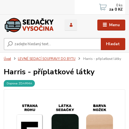
0
ks
za
0 Kč
Menu
Hledat
Úvod
LEVNÉ SEDACÍ SOUPRAVY DO BYTU
Harris - příplatkové látky
Harris - příplatkové látky
Doprava ZDARMA