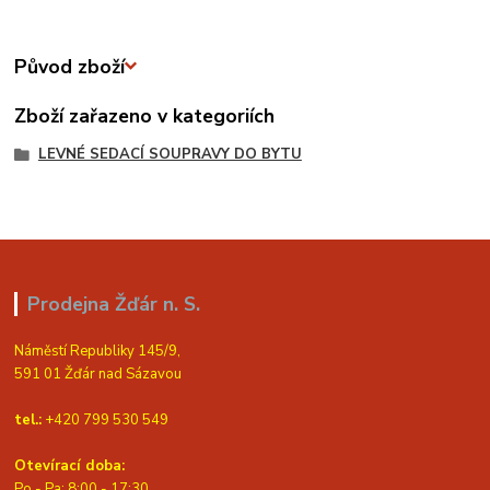
Původ zboží
Zboží zařazeno v kategoriích
LEVNÉ SEDACÍ SOUPRAVY DO BYTU
Prodejna Žďár n. S.
Náměstí Republiky 145/9,
591 01 Žďár nad Sázavou
tel.:
+420 799 530 549
Otevírací doba:
Po - Pa: 8:00 - 17:30