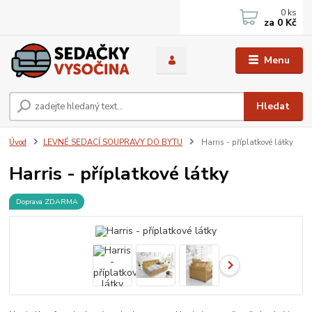
0
ks
za
0 Kč
Menu
Hledat
Úvod
LEVNÉ SEDACÍ SOUPRAVY DO BYTU
Harris - příplatkové látky
Harris - příplatkové látky
Doprava ZDARMA