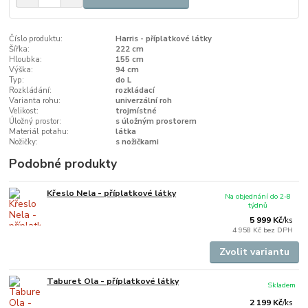
Číslo produktu:
Harris - příplatkové látky
Šířka:
222 cm
Hloubka:
155 cm
Výška:
94 cm
Typ:
do L
Rozkládání:
rozkládací
Varianta rohu:
univerzální roh
Velikost:
trojmístné
Úložný prostor:
s úložným prostorem
Materiál potahu:
látka
Nožičky:
s nožičkami
Podobné produkty
Křeslo Nela - příplatkové látky
Na objednání do 2-8
týdnů
5 999 Kč
/
ks
4 958 Kč
bez DPH
Zvolit variantu
Taburet Ola - příplatkové látky
Skladem
2 199 Kč
/
ks