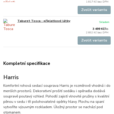
1 817 Kč
bez DPH
Zvolit variantu
Taburet Tosca - příplatkové látky
Skladem
3 499 Kč
/
ks
2 892 Kč
bez DPH
Zvolit variantu
Kompletní specifikace
Harris
Komfortní rohová sedací souprava Harris je rozměrově vhodná i do
menších prostorů. Dekorativní prošití sedáku i opěradla dodává
soupravě poutavý vzhled. Pohodlí zajistí vlnovité pružiny s kvalitní
pěnou v sedu i tři polohovatelné opěrky hlavy. Plochu na spaní
vytvoříte výsuvným rozkladem. Úložný prostor se nachází pod
otomanem.