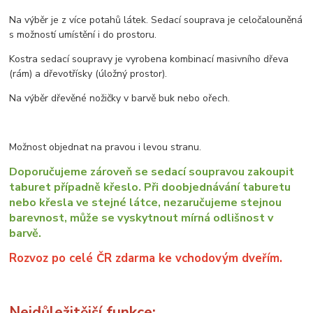
Na výběr je z více potahů látek. Sedací souprava je celočalouněná
s možností umístění i do prostoru.
Kostra sedací soupravy je vyrobena kombinací masivního dřeva
(rám) a dřevotřísky (úložný prostor).
Na výběr dřevěné nožičky v barvě buk nebo ořech.
Možnost objednat na pravou i levou stranu.
Doporučujeme zároveň se sedací soupravou zakoupit
taburet případně křeslo. Při doobjednávání taburetu
nebo křesla ve stejné látce, nezaručujeme stejnou
barevnost, může se vyskytnout mírná odlišnost v
barvě.
Rozvoz po celé ČR zdarma ke vchodovým dveřím.
Nejdůležitější funkce: