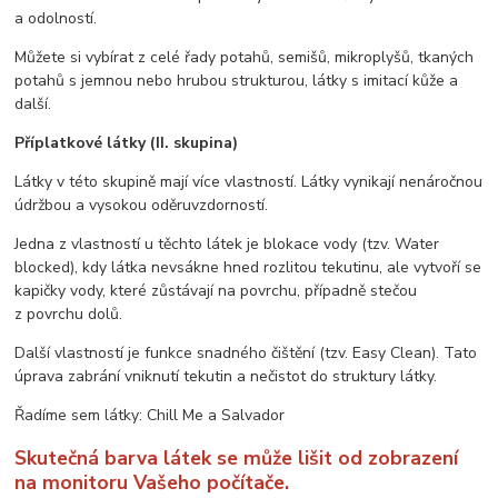
a odolností.
Můžete si vybírat z celé řady potahů, semišů, mikroplyšů, tkaných
potahů s jemnou nebo hrubou strukturou, látky s imitací kůže a
další.
Příplatkové látky (II. skupina)
Látky v této skupině mají více vlastností. Látky vynikají nenáročnou
údržbou a vysokou oděruvzdorností.
Jedna z vlastností u těchto látek je blokace vody (tzv. Water
blocked), kdy látka nevsákne hned rozlitou tekutinu, ale vytvoří se
kapičky vody, které zůstávají na povrchu, případně stečou
z povrchu dolů.
Další vlastností je funkce snadného čištění (tzv. Easy Clean). Tato
úprava zabrání vniknutí tekutin a nečistot do struktury látky.
Řadíme sem látky: Chill Me a Salvador
Skutečná barva látek se může lišit od zobrazení
na monitoru Vašeho počítače.