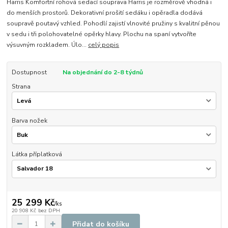
Harris Komfortní rohová sedací souprava Harris je rozměrově vhodná i
do menších prostorů. Dekorativní prošití sedáku i opěradla dodává
soupravě poutavý vzhled. Pohodlí zajistí vlnovité pružiny s kvalitní pěnou
v sedu i tři polohovatelné opěrky hlavy. Plochu na spaní vytvoříte
výsuvným rozkladem. Úlo...
celý popis
Dostupnost
Na objednání do 2-8 týdnů
Strana
Barva nožek
Látka příplatková
25 299 Kč
/
ks
20 908 Kč
bez DPH
Přidat do košíku