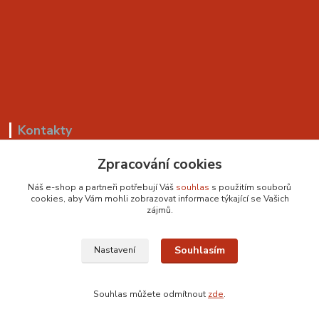
Kontakty
Zpracování cookies
+420 799 530 549
(Po-Pá, 8-18 hod.)
Náš e-shop a partneři potřebují Váš
souhlas
s použitím souborů
cookies, aby Vám mohli zobrazovat informace týkající se Vašich
sedackyvysocina@seznam.cz
zájmů.
Souhlasím
Nastavení
Souhlas můžete odmítnout
zde
.
Vytvořeno na
Eshop-rychle.cz