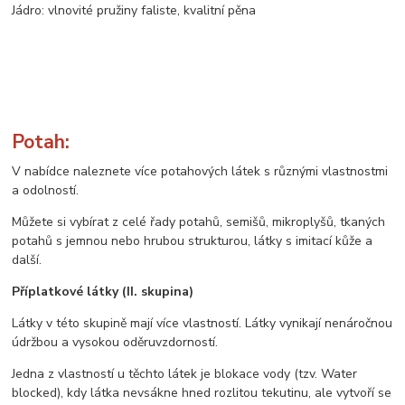
Jádro: vlnovité pružiny faliste, kvalitní pěna
Potah:
V nabídce naleznete více potahových látek s různými vlastnostmi
a odolností.
Můžete si vybírat z celé řady potahů, semišů, mikroplyšů, tkaných
potahů s jemnou nebo hrubou strukturou, látky s imitací kůže a
další.
Příplatkové látky (II. skupina)
Látky v této skupině mají více vlastností. Látky vynikají nenáročnou
údržbou a vysokou oděruvzdorností.
Jedna z vlastností u těchto látek je blokace vody (tzv. Water
blocked), kdy látka nevsákne hned rozlitou tekutinu, ale vytvoří se