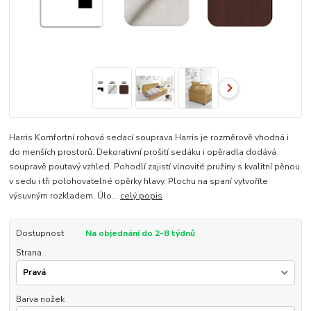
Harris Komfortní rohová sedací souprava Harris je rozměrově vhodná i
do menších prostorů. Dekorativní prošití sedáku i opěradla dodává
soupravě poutavý vzhled. Pohodlí zajistí vlnovité pružiny s kvalitní pěnou
v sedu i tři polohovatelné opěrky hlavy. Plochu na spaní vytvoříte
výsuvným rozkladem. Úlo...
celý popis
Dostupnost
Na objednání do 2-8 týdnů
Strana
Barva nožek