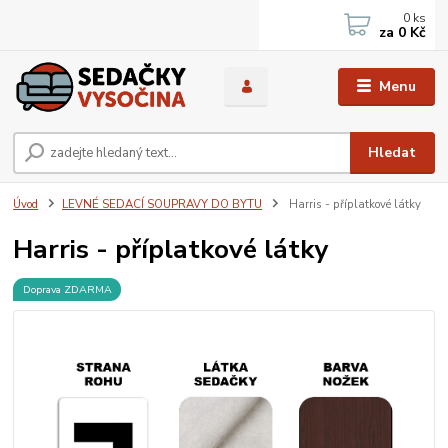
0
ks
za
0 Kč
Menu
Hledat
Úvod
LEVNÉ SEDACÍ SOUPRAVY DO BYTU
Harris - příplatkové látky
Harris - příplatkové látky
Doprava ZDARMA