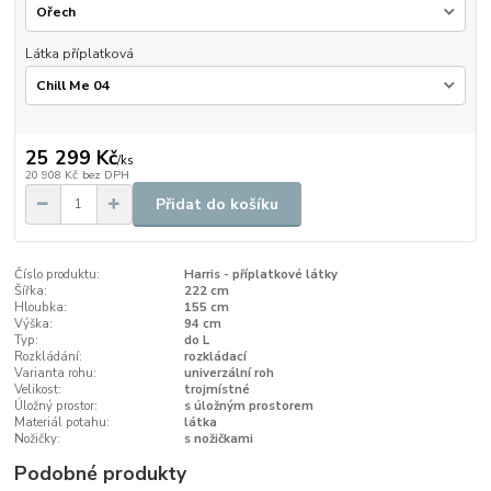
Látka příplatková
25 299 Kč
/
ks
20 908 Kč
bez DPH
Přidat do košíku
Číslo produktu:
Harris - příplatkové látky
Šířka:
222 cm
Hloubka:
155 cm
Výška:
94 cm
Typ:
do L
Rozkládání:
rozkládací
Varianta rohu:
univerzální roh
Velikost:
trojmístné
Úložný prostor:
s úložným prostorem
Materiál potahu:
látka
Nožičky:
s nožičkami
Podobné produkty