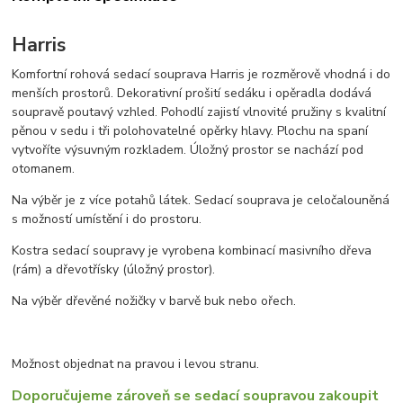
Harris
Komfortní rohová sedací souprava Harris je rozměrově vhodná i do
menších prostorů. Dekorativní prošití sedáku i opěradla dodává
soupravě poutavý vzhled. Pohodlí zajistí vlnovité pružiny s kvalitní
pěnou v sedu i tři polohovatelné opěrky hlavy. Plochu na spaní
vytvoříte výsuvným rozkladem. Úložný prostor se nachází pod
otomanem.
Na výběr je z více potahů látek. Sedací souprava je celočalouněná
s možností umístění i do prostoru.
Kostra sedací soupravy je vyrobena kombinací masivního dřeva
(rám) a dřevotřísky (úložný prostor).
Na výběr dřevěné nožičky v barvě buk nebo ořech.
Možnost objednat na pravou i levou stranu.
Doporučujeme zároveň se sedací soupravou zakoupit