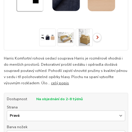
Harris Komfortní rohová sedací souprava Harris je rozměrově vhodná i
do menších prostorů. Dekorativní prošití sedáku i opěradla dodává
soupravě poutavý vzhled. Pohodlí zajistí vlnovité pružiny s kvalitní pěnou
v sedu i tři polohovatelné opěrky hlavy. Plochu na spaní vytvoříte
výsuvným rozkladem. Úlo...
celý popis
Dostupnost
Na objednání do 2-8 týdnů
Strana
Barva nožek