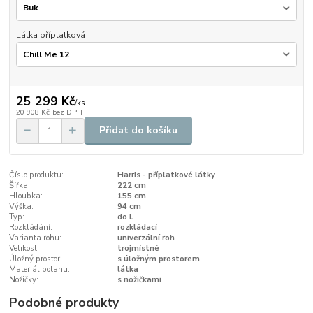
Látka příplatková
25 299 Kč
/
ks
20 908 Kč
bez DPH
Přidat do košíku
Číslo produktu:
Harris - příplatkové látky
Šířka:
222 cm
Hloubka:
155 cm
Výška:
94 cm
Typ:
do L
Rozkládání:
rozkládací
Varianta rohu:
univerzální roh
Velikost:
trojmístné
Úložný prostor:
s úložným prostorem
Materiál potahu:
látka
Nožičky:
s nožičkami
Podobné produkty