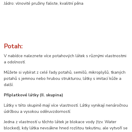
Jádro: vlnovité pružiny faliste, kvalitní pěna
Potah:
V nabídce naleznete více potahových látek s různými vlastnostmi
a odolností.
Můžete si vybírat z celé řady potahů, semišů, mikroplyšů, tkaných
potahů s jemnou nebo hrubou strukturou, látky s imitací kůže a
další.
Příplatkové látky (II. skupina)
Látky v této skupině mají více vlastností. Látky vynikají nenáročnou
údržbou a vysokou oděruvzdorností.
Jedna z vlastností u těchto látek je blokace vody (tzv. Water
blocked), kdy látka nevsákne hned rozlitou tekutinu, ale vytvoří se