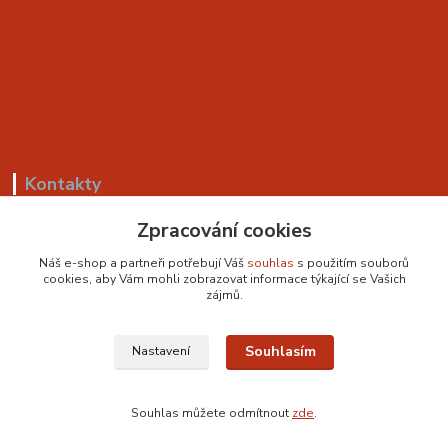
Kontakty
Zpracování cookies
+420 799 530 549
(Po-Pá, 8-18 hod.)
Náš e-shop a partneři potřebují Váš
souhlas
s použitím souborů
cookies, aby Vám mohli zobrazovat informace týkající se Vašich
sedackyvysocina@seznam.cz
zájmů.
Souhlasím
Nastavení
Souhlas můžete odmítnout
zde
.
Vytvořeno na
Eshop-rychle.cz