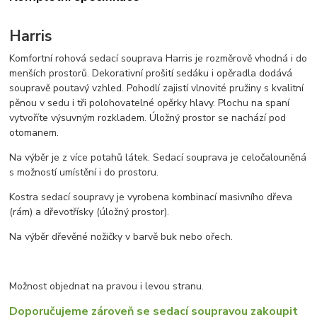
Harris
Komfortní rohová sedací souprava Harris je rozměrově vhodná i do
menších prostorů. Dekorativní prošití sedáku i opěradla dodává
soupravě poutavý vzhled. Pohodlí zajistí vlnovité pružiny s kvalitní
pěnou v sedu i tři polohovatelné opěrky hlavy. Plochu na spaní
vytvoříte výsuvným rozkladem. Úložný prostor se nachází pod
otomanem.
Na výběr je z více potahů látek. Sedací souprava je celočalouněná
s možností umístění i do prostoru.
Kostra sedací soupravy je vyrobena kombinací masivního dřeva
(rám) a dřevotřísky (úložný prostor).
Na výběr dřevěné nožičky v barvě buk nebo ořech.
Možnost objednat na pravou i levou stranu.
Doporučujeme zároveň se sedací soupravou zakoupit