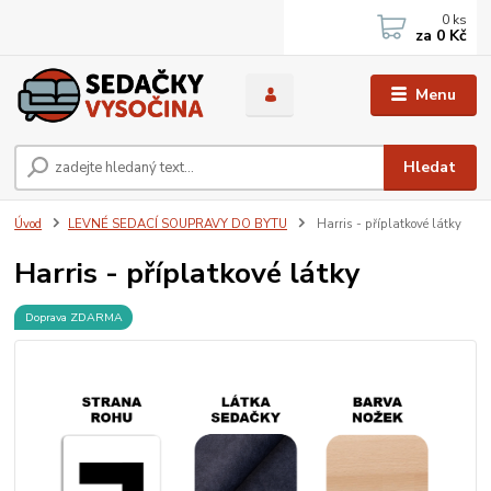
0
ks
za
0 Kč
Menu
Hledat
Úvod
LEVNÉ SEDACÍ SOUPRAVY DO BYTU
Harris - příplatkové látky
Harris - příplatkové látky
Doprava ZDARMA