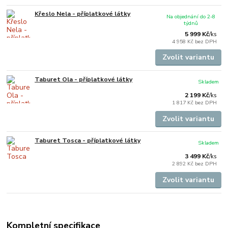
Křeslo Nela - příplatkové látky
Na objednání do 2-8
týdnů
5 999 Kč
/
ks
4 958 Kč
bez DPH
Zvolit variantu
Taburet Ola - příplatkové látky
Skladem
2 199 Kč
/
ks
1 817 Kč
bez DPH
Zvolit variantu
Taburet Tosca - příplatkové látky
Skladem
3 499 Kč
/
ks
2 892 Kč
bez DPH
Zvolit variantu
Kompletní specifikace