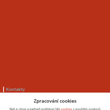
Kontakty
+420 799 530 549
Zpracování cookies
(Po-Pá, 8-18 hod.)
Náš e-shop a partneři potřebují Váš
souhlas
s použitím souborů