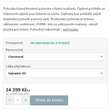
Pohovka Island Moderní pohovka s funkcí rozkladu. Opěrné polštáře ze
silikonové výplně jsou řešené na volno. Zajímavý tvar polštářů zajistí
maximální pohodlí a pevný opěr. Rozkládání pohovky je řešeno
výklopným systémem „PUMA“, kdy se vyklopením matrace, vytvoří
plocha pro ležení. Pohodlný odpočinek...
celý popis
Dostupnost
Na objednání do 2-8 týdnů
Barva nožek
Látka příplatková
24 399 Kč
/
ks
20 164 Kč
bez DPH
Přidat do košíku