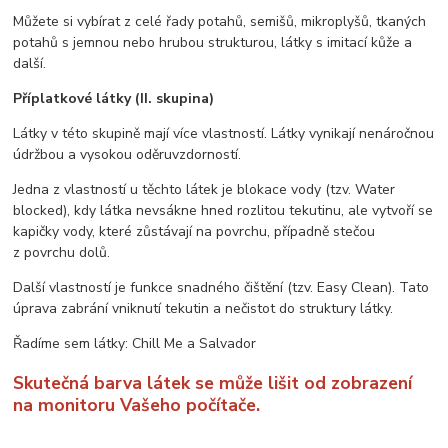
Můžete si vybírat z celé řady potahů, semišů, mikroplyšů, tkaných
potahů s jemnou nebo hrubou strukturou, látky s imitací kůže a
další.
Příplatkové látky (II. skupina)
Látky v této skupině mají více vlastností. Látky vynikají nenáročnou
údržbou a vysokou oděruvzdorností.
Jedna z vlastností u těchto látek je blokace vody (tzv. Water
blocked), kdy látka nevsákne hned rozlitou tekutinu, ale vytvoří se
kapičky vody, které zůstávají na povrchu, případně stečou
z povrchu dolů.
Další vlastností je funkce snadného čištění (tzv. Easy Clean). Tato
úprava zabrání vniknutí tekutin a nečistot do struktury látky.
Řadíme sem látky: Chill Me a Salvador
Skutečná barva látek se může lišit od zobrazení
na monitoru Vašeho počítače.