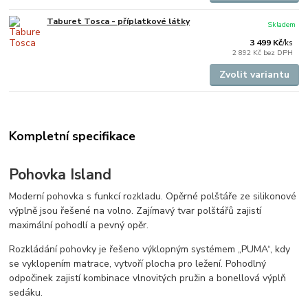
Taburet Tosca - příplatkové látky
Skladem
3 499 Kč
/
ks
2 892 Kč
bez DPH
Zvolit variantu
Kompletní specifikace
Pohovka Island
Moderní pohovka s funkcí rozkladu. Opěrné polštáře ze silikonové
výplně jsou řešené na volno. Zajímavý tvar polštářů zajistí
maximální pohodlí a pevný opěr.
Rozkládání pohovky je řešeno výklopným systémem „PUMA“, kdy
se vyklopením matrace, vytvoří plocha pro ležení. Pohodlný
odpočinek zajistí kombinace vlnovitých pružin a bonellová výplň
sedáku.