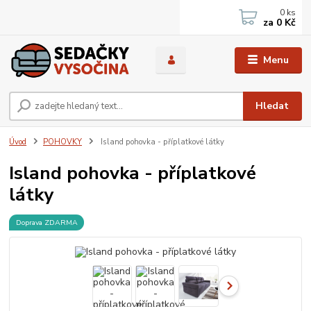
0
ks
za
0 Kč
Menu
Hledat
Úvod
POHOVKY
Island pohovka - příplatkové látky
Island pohovka - příplatkové
látky
Doprava ZDARMA