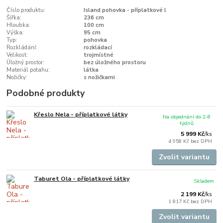
Číslo produktu:
Island pohovka - příplatkové l
Šířka:
236 cm
Hloubka:
100 cm
Výška:
95 cm
Typ:
pohovka
Rozkládání:
rozkládací
Velikost:
trojmístné
Úložný prostor:
bez úložného prostoru
Materiál potahu:
látka
Nožičky:
s nožičkami
Podobné produkty
Křeslo Nela - příplatkové látky
Na objednání do 2-8
týdnů
5 999 Kč
/
ks
4 958 Kč
bez DPH
Zvolit variantu
Taburet Ola - příplatkové látky
Skladem
2 199 Kč
/
ks
1 817 Kč
bez DPH
Zvolit variantu