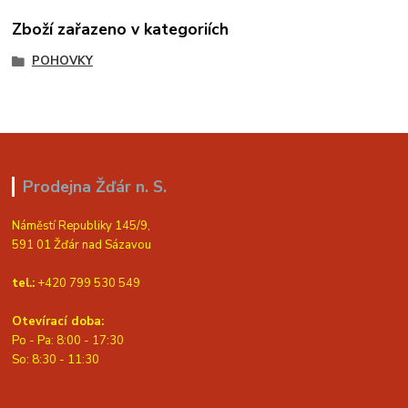
Zboží zařazeno v kategoriích
POHOVKY
Prodejna Žďár n. S.
Náměstí Republiky 145/9,
591 01 Žďár nad Sázavou
tel.:
+420 799 530 549
Otevírací doba:
Po - Pa: 8:00 - 17:30
So: 8:30 - 11:30