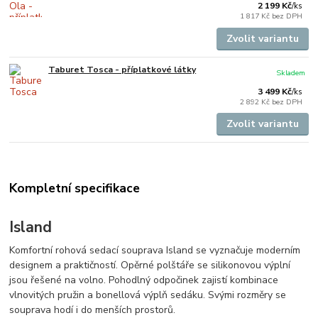
2 199 Kč
/
ks
1 817 Kč
bez DPH
Zvolit variantu
Taburet Tosca - příplatkové látky
Skladem
3 499 Kč
/
ks
2 892 Kč
bez DPH
Zvolit variantu
Kompletní specifikace
Island
Komfortní rohová sedací souprava Island se vyznačuje moderním
designem a praktičností. Opěrné polštáře se silikonovou výplní
jsou řešené na volno. Pohodlný odpočinek zajistí kombinace
vlnovitých pružin a bonellová výplň sedáku. Svými rozměry se
souprava hodí i do menších prostorů.