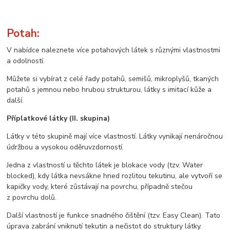
Potah:
V nabídce naleznete více potahových látek s různými vlastnostmi
a odolností.
Můžete si vybírat z celé řady potahů, semišů, mikroplyšů, tkaných
potahů s jemnou nebo hrubou strukturou, látky s imitací kůže a
další.
Příplatkové látky (II. skupina)
Látky v této skupině mají více vlastností. Látky vynikají nenáročnou
údržbou a vysokou oděruvzdorností.
Jedna z vlastností u těchto látek je blokace vody (tzv. Water
blocked), kdy látka nevsákne hned rozlitou tekutinu, ale vytvoří se
kapičky vody, které zůstávají na povrchu, případně stečou
z povrchu dolů.
Další vlastností je funkce snadného čištění (tzv. Easy Clean). Tato
úprava zabrání vniknutí tekutin a nečistot do struktury látky.