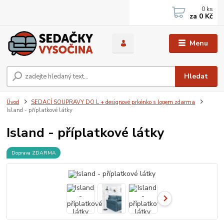
0
ks
za
0 Kč
Menu
Hledat
Úvod
SEDACÍ SOUPRAVY DO L + designové prkénko s logem zdarma
Island - příplatkové látky
Island - příplatkové látky
Doprava ZDARMA