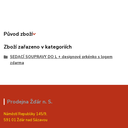
Původ zboží
Zboží zařazeno v kategoriích
SEDACÍ SOUPRAVY DO L + designové prkénko s logem
zdarma
Prodejna Žďár n. S.
Náměstí Republiky 145/9,
591 01 Žďár nad Sázavou