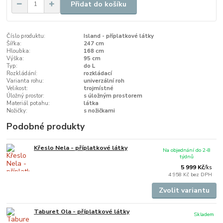
Přidat do košíku
Číslo produktu:
Island - příplatkové látky
Šířka:
247 cm
Hloubka:
168 cm
Výška:
95 cm
Typ:
do L
Rozkládání:
rozkládací
Varianta rohu:
univerzální roh
Velikost:
trojmístné
Úložný prostor:
s úložným prostorem
Materiál potahu:
látka
Nožičky:
s nožičkami
Podobné produkty
Křeslo Nela - příplatkové látky
Na objednání do 2-8
týdnů
5 999 Kč
/
ks
4 958 Kč
bez DPH
Zvolit variantu
Taburet Ola - příplatkové látky
Skladem