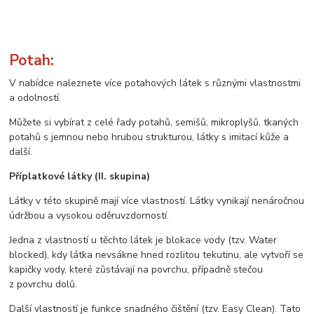
Potah:
V nabídce naleznete více potahových látek s různými vlastnostmi
a odolností.
Můžete si vybírat z celé řady potahů, semišů, mikroplyšů, tkaných
potahů s jemnou nebo hrubou strukturou, látky s imitací kůže a
další.
Příplatkové látky (II. skupina)
Látky v této skupině mají více vlastností. Látky vynikají nenáročnou
údržbou a vysokou oděruvzdorností.
Jedna z vlastností u těchto látek je blokace vody (tzv. Water
blocked), kdy látka nevsákne hned rozlitou tekutinu, ale vytvoří se
kapičky vody, které zůstávají na povrchu, případně stečou
z povrchu dolů.
Další vlastností je funkce snadného čištění (tzv. Easy Clean). Tato