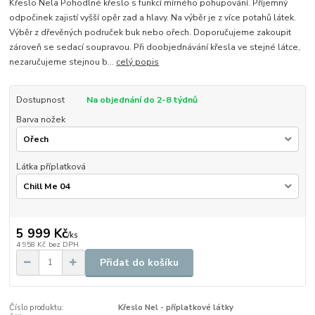
Křeslo Nela Pohodlné křeslo s funkcí mírného pohupování. Příjemný
odpočinek zajistí vyšší opěr zad a hlavy. Na výběr je z více potahů látek.
Výběr z dřevěných područek buk nebo ořech. Doporučujeme zakoupit
zároveň se sedací soupravou. Při doobjednávání křesla ve stejné látce,
nezaručujeme stejnou b...
celý popis
Dostupnost
Na objednání do 2-8 týdnů
Barva nožek
Látka příplatková
5 999 Kč
/
ks
4 958 Kč
bez DPH
Přidat do košíku
Číslo produktu:
Křeslo Nel - příplatkové látky