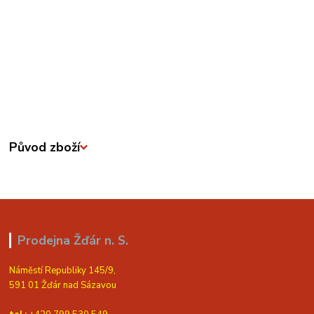
Původ zboží
Prodejna Žďár n. S.
Náměstí Republiky 145/9,
591 01 Žďár nad Sázavou