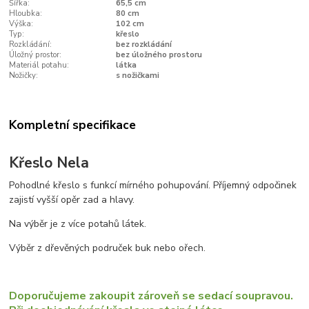
Šířka:
65,5 cm
Hloubka:
80 cm
Výška:
102 cm
Typ:
křeslo
Rozkládání:
bez rozkládání
Úložný prostor:
bez úložného prostoru
Materiál potahu:
látka
Nožičky:
s nožičkami
Kompletní specifikace
Křeslo Nela
Pohodlné křeslo s funkcí mírného pohupování. Příjemný odpočinek
zajistí vyšší opěr zad a hlavy.
Na výběr je z více potahů látek.
Výběr z dřevěných područek buk nebo ořech.
Doporučujeme zakoupit zároveň se sedací soupravou.