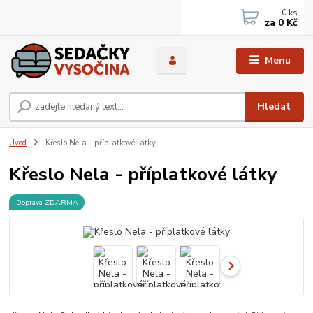
0
ks
za
0 Kč
Menu
Hledat
Úvod
Křeslo Nela - příplatkové látky
Křeslo Nela - příplatkové látky
Doprava ZDARMA