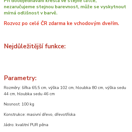
Při doobjednávání křesla ve stejné látce,
nezaručujeme stejnou barevnost, může se vyskytnout
mírná odlišnost v barvě.
Rozvoz po celé ČR zdarma ke vchodovým dveřím.
Nejdůležitější funkce:
Parametry:
Rozměry: šířka 65,5 cm, výška 102 cm, hloubka 80 cm, výška sedu
44 cm, hloubka sedu 46 cm
Nosnost: 100 kg
Konstrukce: masivní dřevo, dřevotříska
Jádro: kvalitní PUR pěna