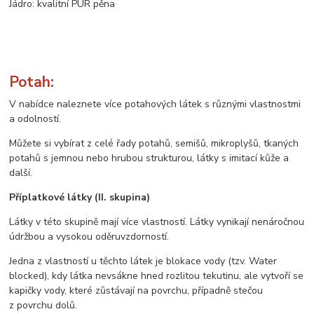
Jádro: kvalitní PUR pěna
Potah:
V nabídce naleznete více potahových látek s různými vlastnostmi
a odolností.
Můžete si vybírat z celé řady potahů, semišů, mikroplyšů, tkaných
potahů s jemnou nebo hrubou strukturou, látky s imitací kůže a
další.
Příplatkové látky (II. skupina)
Látky v této skupině mají více vlastností. Látky vynikají nenáročnou
údržbou a vysokou oděruvzdorností.
Jedna z vlastností u těchto látek je blokace vody (tzv. Water
blocked), kdy látka nevsákne hned rozlitou tekutinu, ale vytvoří se
kapičky vody, které zůstávají na povrchu, případně stečou
z povrchu dolů.