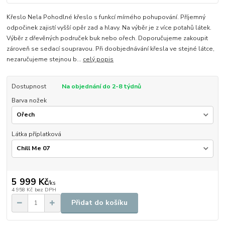
Křeslo Nela Pohodlné křeslo s funkcí mírného pohupování. Příjemný
odpočinek zajistí vyšší opěr zad a hlavy. Na výběr je z více potahů látek.
Výběr z dřevěných područek buk nebo ořech. Doporučujeme zakoupit
zároveň se sedací soupravou. Při doobjednávání křesla ve stejné látce,
nezaručujeme stejnou b...
celý popis
Dostupnost
Na objednání do 2-8 týdnů
Barva nožek
Látka příplatková
5 999 Kč
/
ks
4 958 Kč
bez DPH
Přidat do košíku