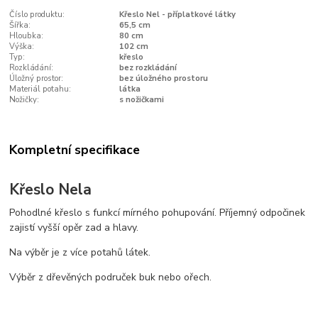
Číslo produktu:
Křeslo Nel - příplatkové látky
Šířka:
65,5 cm
Hloubka:
80 cm
Výška:
102 cm
Typ:
křeslo
Rozkládání:
bez rozkládání
Úložný prostor:
bez úložného prostoru
Materiál potahu:
látka
Nožičky:
s nožičkami
Kompletní specifikace
Křeslo Nela
Pohodlné křeslo s funkcí mírného pohupování. Příjemný odpočinek
zajistí vyšší opěr zad a hlavy.
Na výběr je z více potahů látek.
Výběr z dřevěných područek buk nebo ořech.