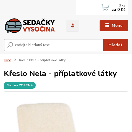
0
ks
za
0 Kč
Menu
Hledat
Úvod
Křeslo Nela - příplatkové látky
Křeslo Nela - příplatkové látky
Doprava ZDARMA