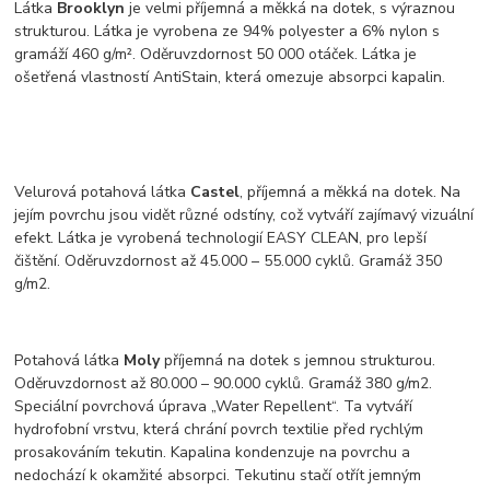
Látka
Brooklyn
je velmi příjemná a měkká na dotek, s výraznou
strukturou. Látka je vyrobena ze 94% polyester a 6% nylon s
gramáží 460 g/m². Oděruvzdornost 50 000 otáček. Látka je
ošetřená vlastností AntiStain, která omezuje absorpci kapalin.
Velurová potahová látka
Castel
, příjemná a měkká na dotek. Na
jejím povrchu jsou vidět různé odstíny, což vytváří zajímavý vizuální
efekt. Látka je vyrobená technologií EASY CLEAN, pro lepší
čištění. Oděruvzdornost až 45.000 – 55.000 cyklů. Gramáž 350
g/m2.
Potahová látka
Moly
příjemná na dotek s jemnou strukturou.
Oděruvzdornost až 80.000 – 90.000 cyklů. Gramáž 380 g/m2.
Speciální povrchová úprava „Water Repellent“. Ta vytváří
hydrofobní vrstvu, která chrání povrch textilie před rychlým
prosakováním tekutin. Kapalina kondenzuje na povrchu a
nedochází k okamžité absorpci. Tekutinu stačí otřít jemným