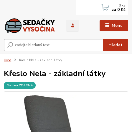
0
ks
za
0 Kč
Menu
Hledat
Úvod
Křeslo Nela - základní látky
Křeslo Nela - základní látky
Doprava ZDARMA