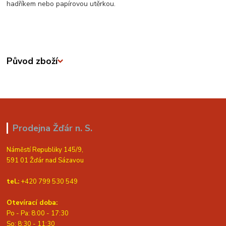
hadříkem nebo papírovou utěrkou.
Původ zboží
Prodejna Žďár n. S.
Náměstí Republiky 145/9,
591 01 Žďár nad Sázavou
tel.:
+420 799 530 549
Otevírací doba:
Po - Pa: 8:00 - 17:30
So: 8:30 - 11:30