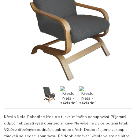
Křeslo Nela Pohodlné křeslo s funkcí mírného pohupování. Příjemný
odpočinek zajistí vyšší opěr zad a hlavy. Na výběr je z více potahů látek.
Výběr z dřevěných područek buk nebo ořech. Doporučujeme zakoupit
zároveň se sedací soupravou. Při doobjednávání křesla ve stejné látce,