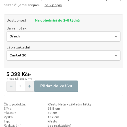
nezaručujeme stejnou ...
celý popis
Dostupnost
Na objednání do 2-8 týdnů
Barva nožek
Látka základní
5 399 Kč
/
ks
4 462 Kč
bez DPH
Přidat do košíku
Číslo produktu:
Křeslo Nela - základní látky
Šířka:
65,5 cm
Hloubka:
80 cm
Výška:
102 cm
Typ:
křeslo
Rozkládání:
bez rozkládání