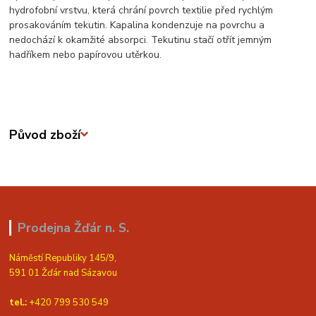
hydrofobní vrstvu, která chrání povrch textilie před rychlým
prosakováním tekutin. Kapalina kondenzuje na povrchu a
nedochází k okamžité absorpci. Tekutinu stačí otřít jemným
hadříkem nebo papírovou utěrkou.
Původ zboží
Prodejna Žďár n. S.
Náměstí Republiky 145/9,
591 01 Žďár nad Sázavou
tel.:
+420 799 530 549