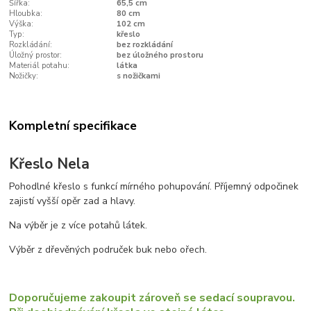
Šířka:
65,5 cm
Hloubka:
80 cm
Výška:
102 cm
Typ:
křeslo
Rozkládání:
bez rozkládání
Úložný prostor:
bez úložného prostoru
Materiál potahu:
látka
Nožičky:
s nožičkami
Kompletní specifikace
Křeslo Nela
Pohodlné křeslo s funkcí mírného pohupování. Příjemný odpočinek
zajistí vyšší opěr zad a hlavy.
Na výběr je z více potahů látek.
Výběr z dřevěných područek buk nebo ořech.
Doporučujeme zakoupit zároveň se sedací soupravou.