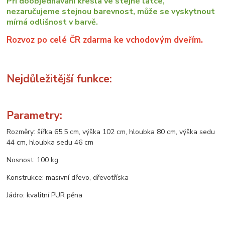
Při doobjednávání křesla ve stejné látce,
nezaručujeme stejnou barevnost, může se vyskytnout
mírná odlišnost v barvě.
Rozvoz po celé ČR zdarma ke vchodovým dveřím.
Nejdůležitější funkce:
Parametry:
Rozměry: šířka 65,5 cm, výška 102 cm, hloubka 80 cm, výška sedu
44 cm, hloubka sedu 46 cm
Nosnost: 100 kg
Konstrukce: masivní dřevo, dřevotříska
Jádro: kvalitní PUR pěna