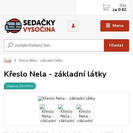
0
ks
za
0 Kč
Menu
Hledat
Úvod
Křeslo Nela - základní látky
Křeslo Nela - základní látky
Doprava ZDARMA