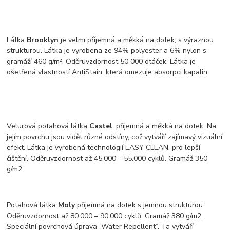
Látka
Brooklyn
je velmi příjemná a měkká na dotek, s výraznou
strukturou. Látka je vyrobena ze 94% polyester a 6% nylon s
gramáží 460 g/m². Oděruvzdornost 50 000 otáček. Látka je
ošetřená vlastností AntiStain, která omezuje absorpci kapalin.
Velurová potahová látka
Castel
, příjemná a měkká na dotek. Na
jejím povrchu jsou vidět různé odstíny, což vytváří zajímavý vizuální
efekt. Látka je vyrobená technologií EASY CLEAN, pro lepší
čištění. Oděruvzdornost až 45.000 – 55.000 cyklů. Gramáž 350
g/m2.
Potahová látka
Moly
příjemná na dotek s jemnou strukturou.
Oděruvzdornost až 80.000 – 90.000 cyklů. Gramáž 380 g/m2.
Speciální povrchová úprava „Water Repellent“. Ta vytváří