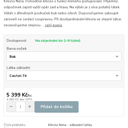
Křeslo Nela Pohodlné křeslo s funkcí mírného pohupování. Příjemný
odpočinek zajistí vyšší opěr zad a hlavy. Na výběr je z více potahů látek.
Výběr z dřevěných područek buk nebo ořech. Doporučujeme zakoupit
zároveň se sedací soupravou. Při doobjednávání křesla ve stejné látce,
nezaručujeme stejnou ...
celý popis
Dostupnost
Na objednání do 2-8 týdnů
Barva nožek
Látka základní
5 399 Kč
/
ks
4 462 Kč
bez DPH
Přidat do košíku
Číslo produktu:
Křeslo Nela - základní látky