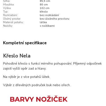
Šířka:
65,5 cm
Hloubka:
80 cm
Výška:
102 cm
Typ:
křeslo
Rozkládání:
bez rozkládání
Úložný prostor:
bez úložného prostoru
Materiál potahu:
látka
Nožičky:
s nožičkami
Kompletní specifikace
Křeslo Nela
Pohodlné křeslo s funkcí mírného pohupování. Příjemný odpočinek
zajistí vyšší opěr zad a hlavy.
Na výběr je z více potahů látek.
Výběr z dřevěných područek buk nebo ořech.