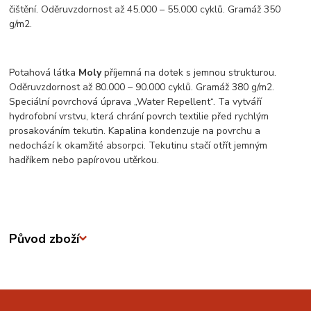
čištění. Oděruvzdornost až 45.000 – 55.000 cyklů. Gramáž 350
g/m2.
Potahová látka
Moly
příjemná na dotek s jemnou strukturou.
Oděruvzdornost až 80.000 – 90.000 cyklů. Gramáž 380 g/m2.
Speciální povrchová úprava „Water Repellent“. Ta vytváří
hydrofobní vrstvu, která chrání povrch textilie před rychlým
prosakováním tekutin. Kapalina kondenzuje na povrchu a
nedochází k okamžité absorpci. Tekutinu stačí otřít jemným
hadříkem nebo papírovou utěrkou.
Původ zboží