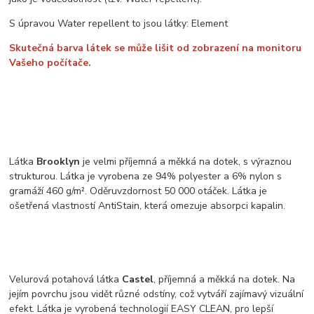
S úpravou Water repellent to jsou látky: Element
Skutečná barva látek se může lišit od zobrazení na monitoru
Vašeho počítače.
Látka
Brooklyn
je velmi příjemná a měkká na dotek, s výraznou
strukturou. Látka je vyrobena ze 94% polyester a 6% nylon s
gramáží 460 g/m². Oděruvzdornost 50 000 otáček. Látka je
ošetřená vlastností AntiStain, která omezuje absorpci kapalin.
Velurová potahová látka
Castel
, příjemná a měkká na dotek. Na
jejím povrchu jsou vidět různé odstíny, což vytváří zajímavý vizuální
efekt. Látka je vyrobená technologií EASY CLEAN, pro lepší