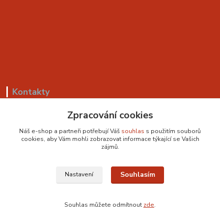
Kontakty
+420 799 530 549
Zpracování cookies
(Po-Pá, 8-18 hod.)
Náš e-shop a partneři potřebují Váš
souhlas
s použitím souborů
cookies, aby Vám mohli zobrazovat informace týkající se Vašich
sedackyvysocina@seznam.cz
zájmů.
Souhlasím
Nastavení
Souhlas můžete odmítnout
zde
.
Vytvořeno na
Eshop-rychle.cz