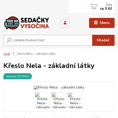
0
ks
za
0 Kč
Menu
Hledat
Úvod
Křeslo Nela - základní látky
Křeslo Nela - základní látky
Doprava ZDARMA