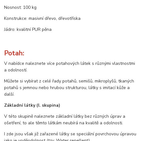
Nosnost: 100 kg
Konstrukce: masivní dřevo, dřevotříska
Jádro: kvalitní PUR pěna
Potah:
V nabídce naleznete více potahových látek s různými vlastnostmi
a odolností.
Můžete si vybírat z celé řady potahů, semišů, mikroplyšů, tkaných
potahů s jemnou nebo hrubou strukturou, látky s imitací kůže a
další.
Základní látky (I. skupina)
V této skupině naleznete základní látky bez různých úprav a
ošetření, to ale těmto látkám neubírá na kvalitě a odolnosti.
I zde jsou však již zařazené látky se speciální povrchovou úpravou
jako je voděodolnost (tzv. Water repellent).