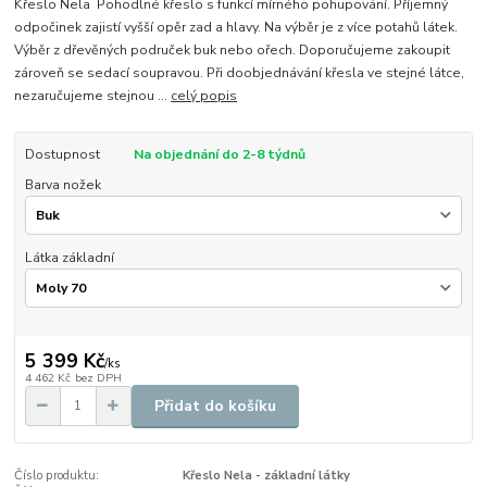
Křeslo Nela Pohodlné křeslo s funkcí mírného pohupování. Příjemný
odpočinek zajistí vyšší opěr zad a hlavy. Na výběr je z více potahů látek.
Výběr z dřevěných područek buk nebo ořech. Doporučujeme zakoupit
zároveň se sedací soupravou. Při doobjednávání křesla ve stejné látce,
nezaručujeme stejnou ...
celý popis
Dostupnost
Na objednání do 2-8 týdnů
Barva nožek
Látka základní
5 399 Kč
/
ks
4 462 Kč
bez DPH
Přidat do košíku
Číslo produktu:
Křeslo Nela - základní látky