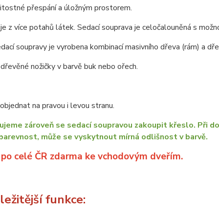
žitostné přespání a úložným prostorem.
je z více potahů látek. Sedací souprava je celočalouněná s možno
dací soupravy je vyrobena kombinací masivního dřeva (rám) a dřev
dřevěné nožičky v barvě buk nebo ořech.
bjednat na pravou i levou stranu.
jeme zároveň se sedací soupravou zakoupit křeslo. Při do
barevnost, může se vyskytnout mírná odlišnost v barvě.
 po celé ČR zdarma ke vchodovým dveřím.
ežitější funkce: