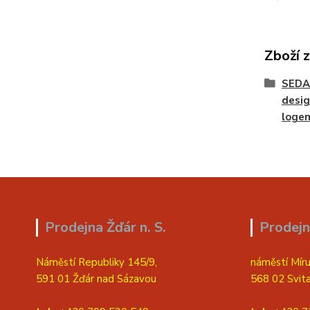
Zboží 
SEDA
desig
loge
Prodejna Žďár n. S.
Prodejn
Náměstí Republiky 145/9,
náměstí Míru
591 01 Žďár nad Sázavou
568 02 Svit