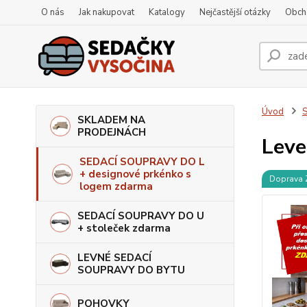
O nás
Jak nakupovat
Katalogy
Nejčastější otázky
Obch
Úvod
S
SKLADEM NA
PRODEJNÁCH
Leve
SEDACÍ SOUPRAVY DO L
+ designové prkénko s
Doprava
logem zdarma
SEDACÍ SOUPRAVY DO U
+ stoleček zdarma
LEVNÉ SEDACÍ
SOUPRAVY DO BYTU
POHOVKY