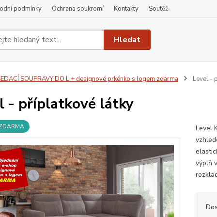
odní podmínky
Ochrana soukromí
Kontakty
Soutěž
Hledat
EDACÍ SOUPRAVY DO L + designové prkénko s logem zdarma
Level - p
l - příplatkové látky
 ZDARMA
Level 
vzhled
elasti
výplň 
rozkla
Dos