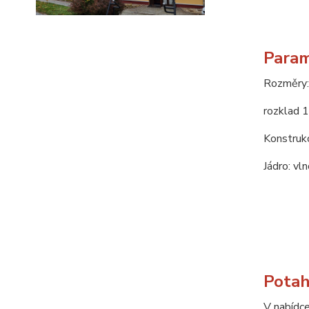
Param
Rozměry:
rozklad 
Konstrukc
Jádro: vl
Potah
V nabídce