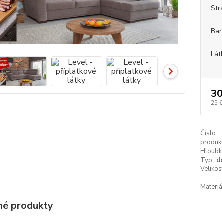
Str
Bar
Lát
30
25 
Číslo
produkt
Hloubk
Typ:
d
Velikos
Materiá
é produkty