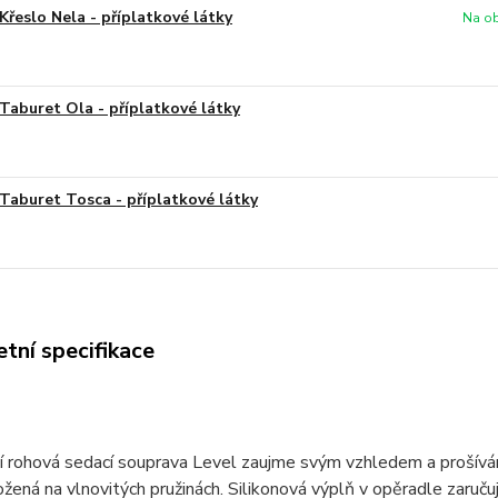
Křeslo Nela - příplatkové látky
Na ob
Taburet Ola - příplatkové látky
Taburet Tosca - příplatkové látky
tní specifikace
 rohová sedací souprava Level zaujme svým vzhledem a prošívání
žená na vlnovitých pružinách. Silikonová výplň v opěradle zaru