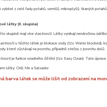
 vybírat z celé řady potahů, semišů, mikroplyšů, tkaných potahů 
vé látky (II. skupina)
éto skupině mají více vlastností. Látky vynikají nenáročnou údrž
lastností u těchto látek je blokace vody (tzv. Water blocked), kd
ody, které zůstávají na povrchu, případně stečou z povrchu dolů.
stností je funkce snadného čištění (tzv. Easy Clean). Tato úprava 
m látky: Chill Me a Salvador
ná barva látek se může lišit od zobrazení na mon