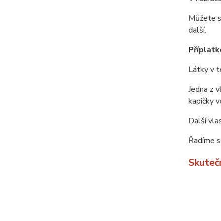
Můžete si
další.
Příplatko
Látky v t
Jedna z v
kapičky v
Další vla
Řadíme se
Skuteč