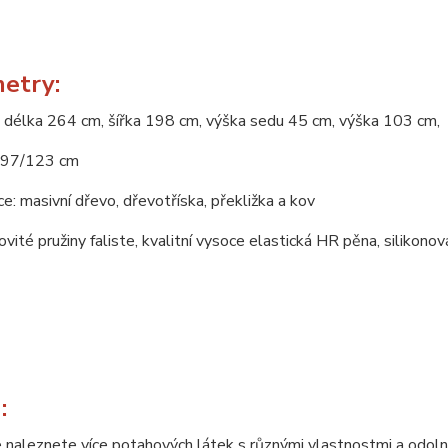
etry:
 délka 264 cm, šířka 198 cm, výška sedu 45 cm, výška 103 cm,
197/123 cm
e: masivní dřevo, dřevotříska, překližka a kov
novité pružiny faliste, kvalitní vysoce elastická HR pěna, silikono
:
 naleznete více potahových látek s různými vlastnostmi a odoln