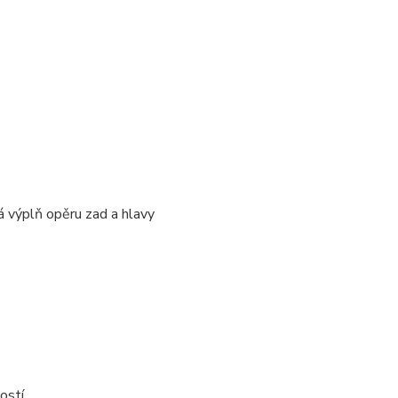
vá výplň opěru zad a hlavy
ostí.