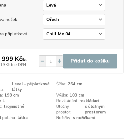
ana
va nožek
ka příplatková
 999 Kč
/
ks
Přidat do košíku
619 Kč
bez DPH
Level - příplatkové
Šířka:
264 cm
u:
látky
a:
198 cm
Výška:
103 cm
o L
Rozkládání:
rozkládací
t:
trojmístné
Úložný
s úložným
prostor:
prostorem
l potahu:
látka
Nožičky:
s nožičkami