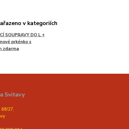
zařazeno v kategoriích
CÍ SOUPRAVY DO L +
nové prkénko s
m zdarma
a Svitavy
 68/27,
avy