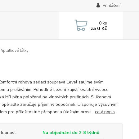
Přihlášení
0
ks
za
0 Kč
říplatkové látky
Komfortní rohová sedací souprava Level zaujme svým
em a prošíváním. Pohodlné sezení zajistí kvalitní vysoce
cká HR pěna položená na vlnovitých pružinách. Silikonová
v opěradle zaručuje příjemný odpočinek. Disponuje výsuvným
dem pro příležitostné přespání a úložným prost...
celý popis
tupnost
Na objednání do 2-8 týdnů