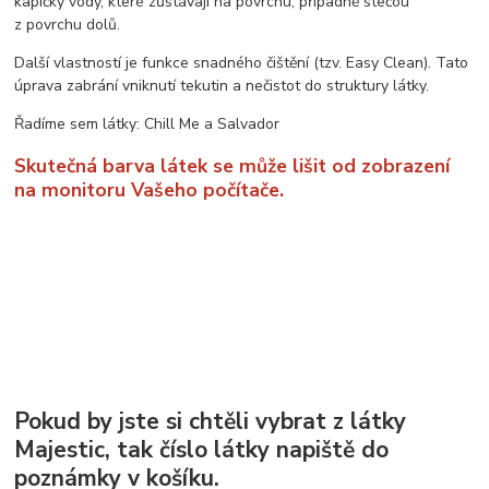
kapičky vody, které zůstávají na povrchu, případně stečou
z povrchu dolů.
Další vlastností je funkce snadného čištění (tzv. Easy Clean). Tato
úprava zabrání vniknutí tekutin a nečistot do struktury látky.
Řadíme sem látky: Chill Me a Salvador
Skutečná barva látek se může lišit od zobrazení
na monitoru Vašeho počítače.
Pokud by jste si chtěli vybrat z látky
Majestic, tak číslo látky napiště do
poznámky v košíku.