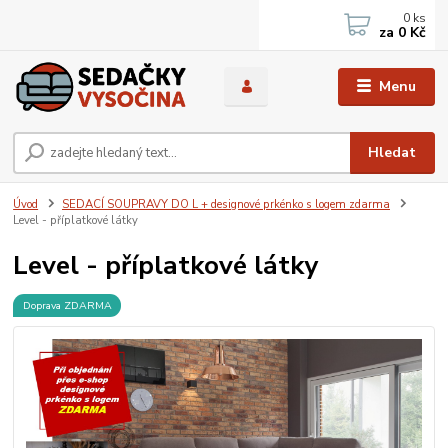
0
ks
za
0 Kč
Menu
Hledat
Úvod
SEDACÍ SOUPRAVY DO L + designové prkénko s logem zdarma
Level - příplatkové látky
Level - příplatkové látky
Doprava ZDARMA