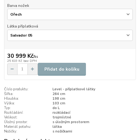
Barva nožek
Látka příplatková
30 999 Kč
/
ks
25 619 Kč
bez DPH
Přidat do košíku
Číslo produktu:
Level - příplatkové látky
Šířka:
264 cm
Hloubka:
198 cm
Výška:
103 cm
Typ:
do L
Rozkládání:
rozkládací
Velikost:
trojmístné
Úložný prostor:
s úložným prostorem
Materiál potahu:
látka
Nožičky:
s nožičkami