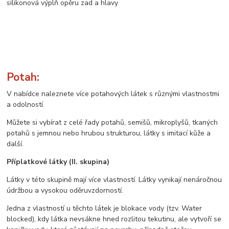
silikonová výplň opěru zad a hlavy
Potah:
V nabídce naleznete více potahových látek s různými vlastnostmi
a odolností.
Můžete si vybírat z celé řady potahů, semišů, mikroplyšů, tkaných
potahů s jemnou nebo hrubou strukturou, látky s imitací kůže a
další.
Příplatkové látky (II. skupina)
Látky v této skupině mají více vlastností. Látky vynikají nenáročnou
údržbou a vysokou oděruvzdorností.
Jedna z vlastností u těchto látek je blokace vody (tzv. Water
blocked), kdy látka nevsákne hned rozlitou tekutinu, ale vytvoří se