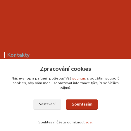
Kontakty
+420 799 530 549
Zpracování cookies
(Po-Pá, 8-18 hod.)
Náš e-shop a partneři potřebují Váš
souhlas
s použitím souborů
cookies, aby Vám mohli zobrazovat informace týkající se Vašich
sedackyvysocina@seznam.cz
zájmů.
Souhlasím
Nastavení
Souhlas můžete odmítnout
zde
.
Vytvořeno na
Eshop-rychle.cz