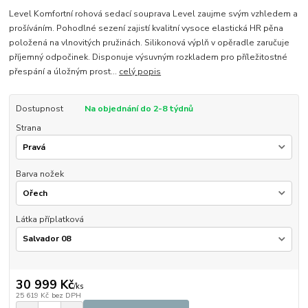
Level Komfortní rohová sedací souprava Level zaujme svým vzhledem a
prošíváním. Pohodlné sezení zajistí kvalitní vysoce elastická HR pěna
položená na vlnovitých pružinách. Silikonová výplň v opěradle zaručuje
příjemný odpočinek. Disponuje výsuvným rozkladem pro příležitostné
přespání a úložným prost...
celý popis
Dostupnost
Na objednání do 2-8 týdnů
Strana
Barva nožek
Látka příplatková
30 999 Kč
/
ks
25 619 Kč
bez DPH