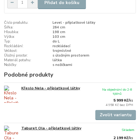
Přidat do košíku
Číslo produktu:
Level - příplatkové látky
Šířka:
264 cm
Hloubka:
198 cm
Výška:
103 cm
Typ:
do L
Rozkládání:
rozkládací
Velikost:
trojmístné
Úložný prostor:
s úložným prostorem
Materiál potahu:
látka
Nožičky:
s nožičkami
Podobné produkty
Křeslo Nela - příplatkové látky
Na objednání do 2-8
týdnů
5 999 Kč
/
ks
4 958 Kč
bez DPH
Zvolit variantu
Taburet Ola - příplatkové látky
Skladem
2 199 Kč
/
ks