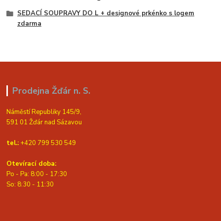
SEDACÍ SOUPRAVY DO L + designové prkénko s logem
zdarma
Prodejna Žďár n. S.
Náměstí Republiky 145/9,
591 01 Žďár nad Sázavou
tel.:
+420 799 530 549
Otevírací doba:
Po - Pa: 8:00 - 17:30
So: 8:30 - 11:30