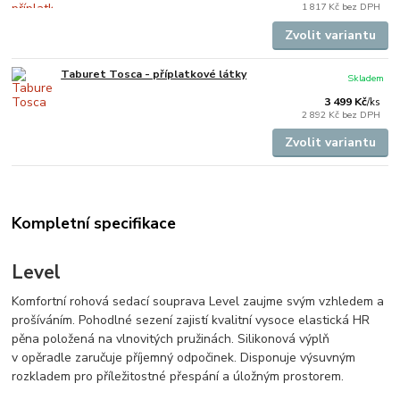
1 817 Kč
bez DPH
Zvolit variantu
Taburet Tosca - příplatkové látky
Skladem
3 499 Kč
/
ks
2 892 Kč
bez DPH
Zvolit variantu
Kompletní specifikace
Level
Komfortní rohová sedací souprava Level zaujme svým vzhledem a
prošíváním. Pohodlné sezení zajistí kvalitní vysoce elastická HR
pěna položená na vlnovitých pružinách. Silikonová výplň
v opěradle zaručuje příjemný odpočinek. Disponuje výsuvným
rozkladem pro příležitostné přespání a úložným prostorem.