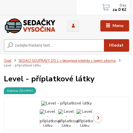
0
ks
za
0 Kč
Menu
Hledat
Úvod
SEDACÍ SOUPRAVY DO L + designové prkénko s logem zdarma
Level - příplatkové látky
Level - příplatkové látky
Doprava ZDARMA