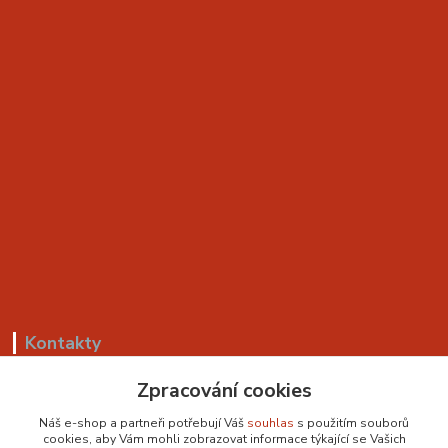
Kontakty
+420 799 530 549
Zpracování cookies
(Po-Pá, 8-18 hod.)
Náš e-shop a partneři potřebují Váš
souhlas
s použitím souborů
cookies, aby Vám mohli zobrazovat informace týkající se Vašich
sedackyvysocina@seznam.cz