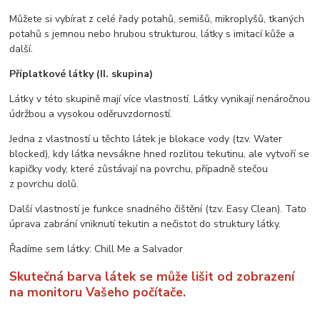
Můžete si vybírat z celé řady potahů, semišů, mikroplyšů, tkaných
potahů s jemnou nebo hrubou strukturou, látky s imitací kůže a
další.
Příplatkové látky (II. skupina)
Látky v této skupině mají více vlastností. Látky vynikají nenáročnou
údržbou a vysokou oděruvzdorností.
Jedna z vlastností u těchto látek je blokace vody (tzv. Water
blocked), kdy látka nevsákne hned rozlitou tekutinu, ale vytvoří se
kapičky vody, které zůstávají na povrchu, případně stečou
z povrchu dolů.
Další vlastností je funkce snadného čištění (tzv. Easy Clean). Tato
úprava zabrání vniknutí tekutin a nečistot do struktury látky.
Řadíme sem látky: Chill Me a Salvador
Skutečná barva látek se může lišit od zobrazení
na monitoru Vašeho počítače.