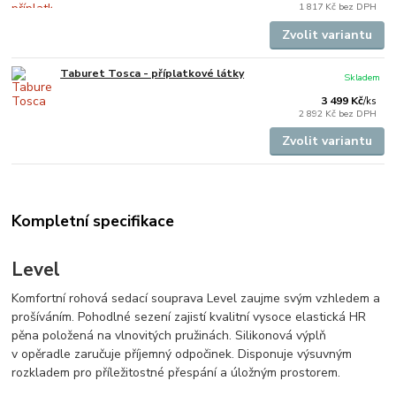
1 817 Kč
bez DPH
Zvolit variantu
Taburet Tosca - příplatkové látky
Skladem
3 499 Kč
/
ks
2 892 Kč
bez DPH
Zvolit variantu
Kompletní specifikace
Level
Komfortní rohová sedací souprava Level zaujme svým vzhledem a
prošíváním. Pohodlné sezení zajistí kvalitní vysoce elastická HR
pěna položená na vlnovitých pružinách. Silikonová výplň
v opěradle zaručuje příjemný odpočinek. Disponuje výsuvným
rozkladem pro příležitostné přespání a úložným prostorem.