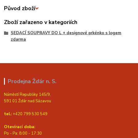
Původ zboží
Zboží zařazeno v kategoriích
SEDACÍ SOUPRAVY DO L + designové prkénko s logem
zdarma
Prodejna Žďár n. S.
Náměstí Republiky 145/9,
591 01 Žďár nad Sázavou
tel.:
+420 799 530 549
Otevírací doba:
Po - Pa: 8:00 - 17:30