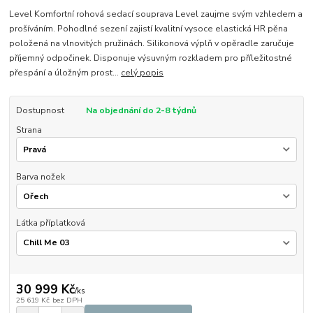
Level Komfortní rohová sedací souprava Level zaujme svým vzhledem a
prošíváním. Pohodlné sezení zajistí kvalitní vysoce elastická HR pěna
položená na vlnovitých pružinách. Silikonová výplň v opěradle zaručuje
příjemný odpočinek. Disponuje výsuvným rozkladem pro příležitostné
přespání a úložným prost...
celý popis
Dostupnost
Na objednání do 2-8 týdnů
Strana
Barva nožek
Látka příplatková
30 999 Kč
/
ks
25 619 Kč
bez DPH