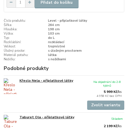
Přidat do košíku
Číslo produktu:
Level - příplatkové látky
Šířka:
264 cm
Hloubka:
198 cm
Výška:
103 cm
Typ:
do L
Rozkládání:
rozkládací
Velikost:
trojmístné
Úložný prostor:
s úložným prostorem
Materiál potahu:
látka
Nožičky:
s nožičkami
Podobné produkty
Křeslo Nela - příplatkové látky
Na objednání do 2-8
týdnů
5 999 Kč
/
ks
4 958 Kč
bez DPH
Zvolit variantu
Taburet Ola - příplatkové látky
Skladem
2 199 Kč
/
ks