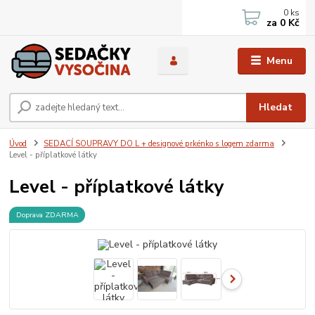
0
ks
za
0 Kč
Menu
Hledat
Úvod
SEDACÍ SOUPRAVY DO L + designové prkénko s logem zdarma
Level - příplatkové látky
Level - příplatkové látky
Doprava ZDARMA