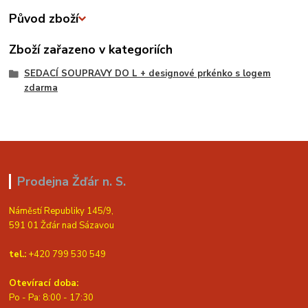
Původ zboží
Zboží zařazeno v kategoriích
SEDACÍ SOUPRAVY DO L + designové prkénko s logem
zdarma
Prodejna Žďár n. S.
Náměstí Republiky 145/9,
591 01 Žďár nad Sázavou
tel.:
+420 799 530 549
Otevírací doba:
Po - Pa: 8:00 - 17:30