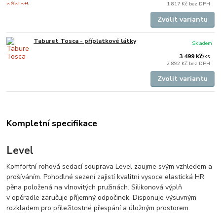
1 817 Kč
bez DPH
Zvolit variantu
Taburet Tosca - příplatkové látky
Skladem
3 499 Kč
/
ks
2 892 Kč
bez DPH
Zvolit variantu
Kompletní specifikace
Level
Komfortní rohová sedací souprava Level zaujme svým vzhledem a
prošíváním. Pohodlné sezení zajistí kvalitní vysoce elastická HR
pěna položená na vlnovitých pružinách. Silikonová výplň
v opěradle zaručuje příjemný odpočinek. Disponuje výsuvným
rozkladem pro příležitostné přespání a úložným prostorem.