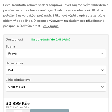
Level Komfortní rohová sedací souprava Level zaujme svým vzhledem a
prošíváním. Pohodlné sezení zajistí kvalitní vysoce elastická HR pěna
položená na vlnovitých pružinách. Silikonová výplň v opěradle zaručuje
příjemný odpočinek. Disponuje výsuvným rozkladem pro příležitostné
přespání a úložným prost...
celý popis
Dostupnost
Na objednání do 2-8 týdnů
Strana
Barva nožek
Látka příplatková
30 999 Kč
/
ks
25 619 Kč
bez DPH