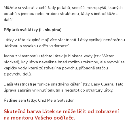
Můžete si vybírat z celé řady potahů, semišů, mikroplyšů, tkaných
potahů s jemnou nebo hrubou strukturou, látky s imitací kůže a
další.
Příplatkové látky (II. skupina)
Látky v této skupině mají více vlastností. Látky vynikají nenáročnou
údržbou a vysokou oděruvzdorností.
Jedna z vlastností u těchto látek je blokace vody (tzv. Water
blocked), kdy látka nevsákne hned rozlitou tekutinu, ale vytvoří se
kapičky vody, které zůstávají na povrchu, případně stečou
z povrchu dolů.
Další vlastností je funkce snadného čištění (tzv. Easy Clean). Tato
úprava zabrání vniknutí tekutin a nečistot do struktury látky.
Řadíme sem látky: Chill Me a Salvador
Skutečná barva látek se může lišit od zobrazení
na monitoru Vašeho počítače.