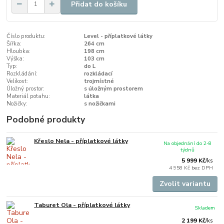
Přidat do košíku
Číslo produktu:
Level - příplatkové látky
Šířka:
264 cm
Hloubka:
198 cm
Výška:
103 cm
Typ:
do L
Rozkládání:
rozkládací
Velikost:
trojmístné
Úložný prostor:
s úložným prostorem
Materiál potahu:
látka
Nožičky:
s nožičkami
Podobné produkty
Křeslo Nela - příplatkové látky
Na objednání do 2-8
týdnů
5 999 Kč
/
ks
4 958 Kč
bez DPH
Zvolit variantu
Taburet Ola - příplatkové látky
Skladem
2 199 Kč
/
ks