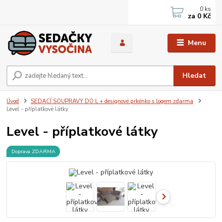
0
ks
za
0 Kč
Menu
Hledat
Úvod
SEDACÍ SOUPRAVY DO L + designové prkénko s logem zdarma
Level - příplatkové látky
Level - příplatkové látky
Doprava ZDARMA