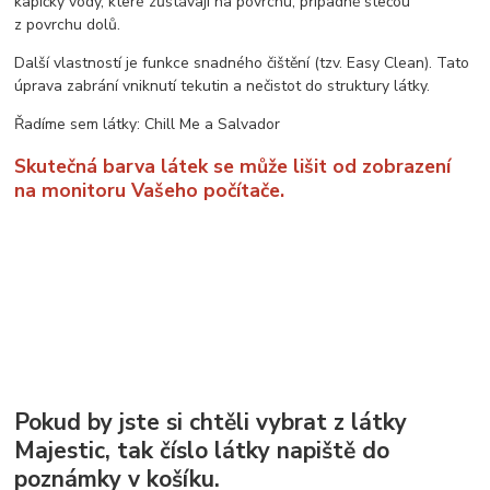
kapičky vody, které zůstávají na povrchu, případně stečou
z povrchu dolů.
Další vlastností je funkce snadného čištění (tzv. Easy Clean). Tato
úprava zabrání vniknutí tekutin a nečistot do struktury látky.
Řadíme sem látky: Chill Me a Salvador
Skutečná barva látek se může lišit od zobrazení
na monitoru Vašeho počítače.
Pokud by jste si chtěli vybrat z látky
Majestic, tak číslo látky napiště do
poznámky v košíku.