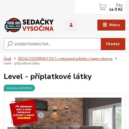
0
ks
za
0 Kč
Menu
Hledat
Úvod
SEDACÍ SOUPRAVY DO L + designové prkénko s logem zdarma
Level - příplatkové látky
Level - příplatkové látky
Doprava ZDARMA