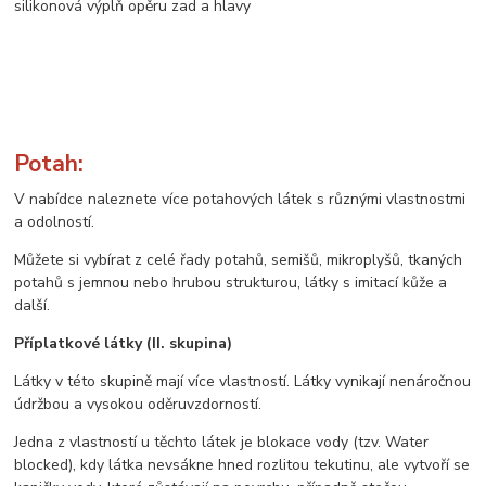
silikonová výplň opěru zad a hlavy
Potah:
V nabídce naleznete více potahových látek s různými vlastnostmi
a odolností.
Můžete si vybírat z celé řady potahů, semišů, mikroplyšů, tkaných
potahů s jemnou nebo hrubou strukturou, látky s imitací kůže a
další.
Příplatkové látky (II. skupina)
Látky v této skupině mají více vlastností. Látky vynikají nenáročnou
údržbou a vysokou oděruvzdorností.
Jedna z vlastností u těchto látek je blokace vody (tzv. Water
blocked), kdy látka nevsákne hned rozlitou tekutinu, ale vytvoří se