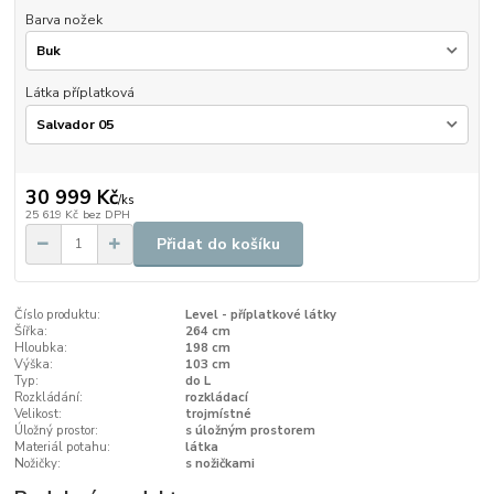
Barva nožek
Látka příplatková
30 999 Kč
/
ks
25 619 Kč
bez DPH
Přidat do košíku
Číslo produktu:
Level - příplatkové látky
Šířka:
264 cm
Hloubka:
198 cm
Výška:
103 cm
Typ:
do L
Rozkládání:
rozkládací
Velikost:
trojmístné
Úložný prostor:
s úložným prostorem
Materiál potahu:
látka
Nožičky:
s nožičkami