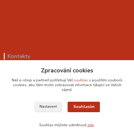
Kontakty
+420 799 530 549
Zpracování cookies
(Po-Pá, 8-18 hod.)
Náš e-shop a partneři potřebují Váš
souhlas
s použitím souborů
cookies, aby Vám mohli zobrazovat informace týkající se Vašich
sedackyvysocina@seznam.cz
zájmů.
Souhlasím
Nastavení
Souhlas můžete odmítnout
zde
.
Vytvořeno na
Eshop-rychle.cz