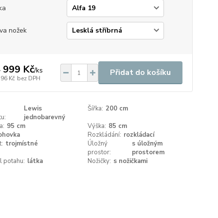
ka
va nožek
 999 Kč
/
ks
Přidat do košíku
396 Kč
bez DPH
Lewis
Šířka:
200 cm
u:
jednobarevný
a:
95 cm
Výška:
85 cm
ohovka
Rozkládání:
rozkládací
t:
trojmístné
Úložný
s úložným
prostor:
prostorem
l potahu:
látka
Nožičky:
s nožičkami