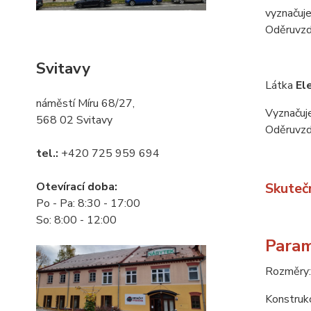
vyznačuje
Oděruvzd
Svitavy
Látka
El
náměstí Míru 68/27,
Vyznačuje
568 02 Svitavy
Oděruvzd
tel.:
+420 725 959 694
Skuteč
Otevírací doba:
Po - Pa: 8:30 - 17:00
So: 8:00 - 12:00
Param
Rozměry:
Konstruk