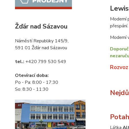
Lewis
Moderní p
Žďár nad Sázavou
přespání.
Moderní v
Náměstí Republiky 145/9,
591 01 Žďár nad Sázavou
Doporuču
nezaruču
tel.:
+420 799 530 549
Rozvoz
Otevírací doba:
Po - Pa: 8:00 - 17:30
So: 8:30 - 11:30
Nejdůl
Potah
Látka
Al