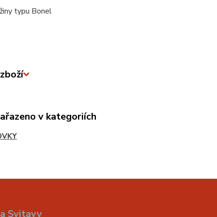
užiny typu Bonel
zboží
zařazeno v kategoriích
OVKY
a Svitavy