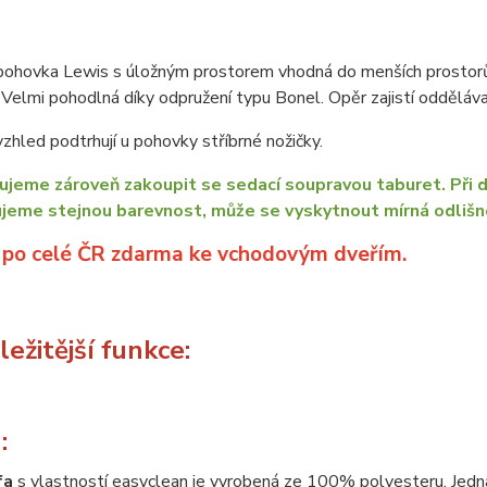
ohovka Lewis s úložným prostorem vhodná do menších prostorů. 
 Velmi pohodlná díky odpružení typu Bonel. Opěr zajistí oddělá
zhled podtrhují u pohovky stříbrné nožičky.
jeme zároveň zakoupit se sedací soupravou taburet. Při d
jeme stejnou barevnost, může se vyskytnout mírná odlišno
 po celé ČR zdarma ke vchodovým dveřím.
ežitější funkce:
:
fa
s vlastností easyclean je vyrobená ze 100% polyesteru. Jedná