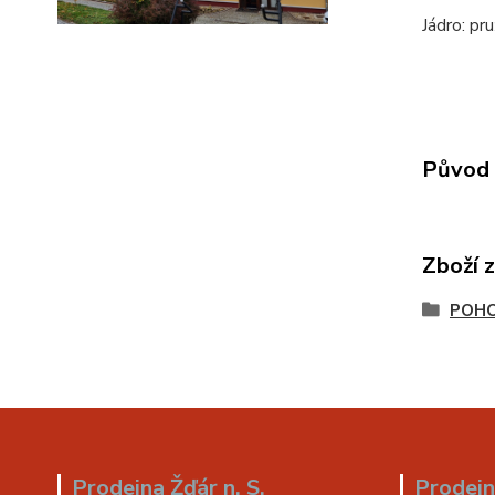
Jádro: pr
Původ 
Zboží 
POH
Prodejna Žďár n. S.
Prodejn