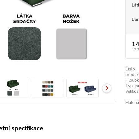
Lát
Bar
14
12 
Číslo
produkt
Hloubk
Typ:
p
Velikos
Materiá
tní specifikace