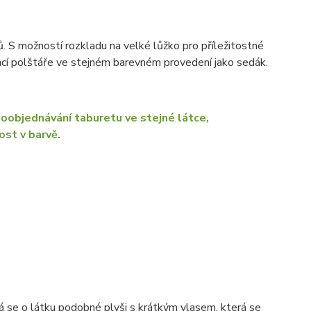
S možností rozkladu na velké lůžko pro příležitostné
vací polštáře ve stejném barevném provedení jako sedák.
oobjednávání taburetu ve stejné látce,
st v barvě.
 se o látku podobné plyši s krátkým vlasem, která se