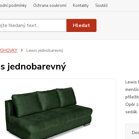
odní podmínky
Ochrana soukromí
Kontakty
Soutěž
Hledat
POHOVKY
Lewis jednobarevný
s jednobarevný
Lewis 
menšíc
přílež
Opěr z
sedák.
Dos