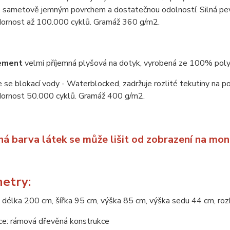
 sametově jemným povrchem a dostatečnou odolností. Silná pevn
ornost až 100.000 cyklů. Gramáž 360 g/m2.
ement
velmi příjemná plyšová na dotyk, vyrobená ze 100% poly
 se blokací vody - Waterblocked, zadržuje rozlité tekutiny na p
ornost 50.000 cyklů. Gramáž 400 g/m2.
ná barva látek se může lišit od zobrazení na mon
etry:
 délka 200 cm, šířka 95 cm, výška 85 cm, výška sedu 44 cm, ro
ce: rámová dřevěná konstrukce