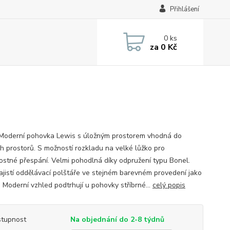
Přihlášení
0
ks
za
0 Kč
Moderní pohovka Lewis s úložným prostorem vhodná do
h prostorů. S možností rozkladu na velké lůžko pro
itostné přespání. Velmi pohodlná díky odpružení typu Bonel.
ajistí oddělávací polštáře ve stejném barevném provedení jako
 Moderní vzhled podtrhují u pohovky stříbrné...
celý popis
tupnost
Na objednání do 2-8 týdnů