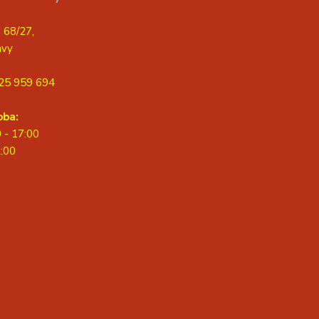
 68/27,
avy
25 959 694
oba:
0 - 17:00
2:00