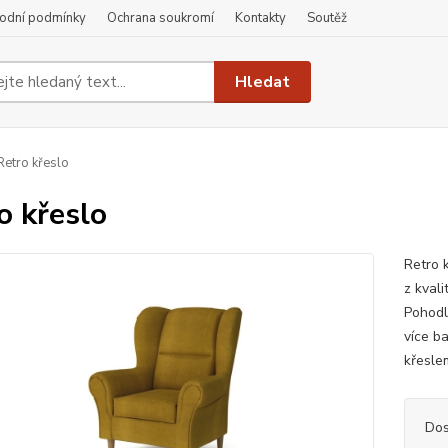
odní podmínky
Ochrana soukromí
Kontakty
Soutěž
Hledat
etro křeslo
o křeslo
Retro 
z kvali
Pohodln
více b
křesle
Dos