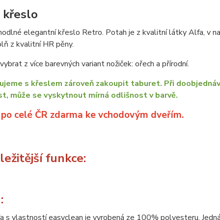
 křeslo
odlné elegantní křeslo Retro. Potah je z kvalitní látky Alfa, v 
plň z kvalitní HR pěny.
ybrat z více barevných variant nožiček: ořech a přírodní.
jeme s křeslem zároveň zakoupit taburet. Při doobjednáv
t, může se vyskytnout mírná odlišnost v barvě.
 po celé ČR zdarma ke vchodovým dveřím.
ežitější funkce:
:
a s vlastností easyclean je vyrobená ze 100% polyesteru. Jedná