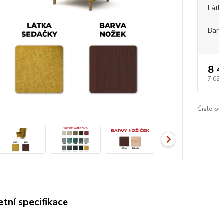
Lát
Bar
8 
7 0
Číslo p
tní specifikace