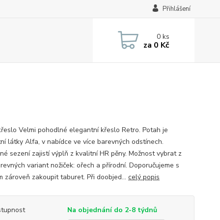
Přihlášení
0
ks
za
0 Kč
křeslo Velmi pohodlné elegantní křeslo Retro. Potah je
tní látky Alfa, v nabídce ve více barevných odstínech.
é sezení zajistí výplň z kvalitní HR pěny. Možnost vybrat z
arevných variant nožiček: ořech a přírodní. Doporučujeme s
m zároveň zakoupit taburet. Při doobjed...
celý popis
tupnost
Na objednání do 2-8 týdnů