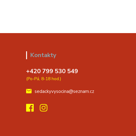
Kontakty
+420 799 530 549
(Po-Pá, 8-18 hod.)
sedackyvysocina@seznam.cz