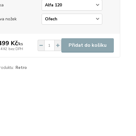
ka
va nožek
499 Kč
/
ks
Přidat do košíku
24 Kč
bez DPH
roduktu:
Retro