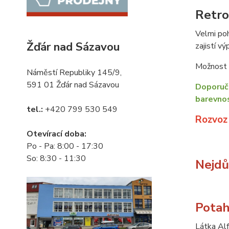
Retro
Velmi poh
Žďár nad Sázavou
zajistí vý
Možnost v
Náměstí Republiky 145/9,
591 01 Žďár nad Sázavou
Doporuču
barevnos
tel.:
+420 799 530 549
Rozvoz
Otevírací doba:
Po - Pa: 8:00 - 17:30
So: 8:30 - 11:30
Nejdůl
Potah
Látka Alf