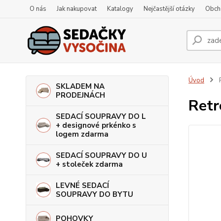
O nás
Jak nakupovat
Katalogy
Nejčastější otázky
Obch
Úvod
R
SKLADEM NA
PRODEJNÁCH
Retr
SEDACÍ SOUPRAVY DO L
+ designové prkénko s
logem zdarma
SEDACÍ SOUPRAVY DO U
+ stoleček zdarma
LEVNÉ SEDACÍ
SOUPRAVY DO BYTU
POHOVKY