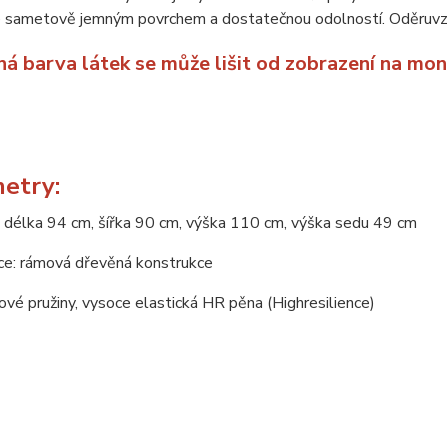
e sametově jemným povrchem a dostatečnou odolností. Oděruvz
ná barva látek se může lišit od zobrazení na mon
etry:
 délka 94 cm, šířka 90 cm, výška 110 cm, výška sedu 49 cm
ce: rámová dřevěná konstrukce
nové pružiny, vysoce elastická HR pěna (Highresilience)