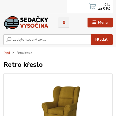
0
ks
za
0 Kč
Menu
Hledat
Úvod
Retro křeslo
Retro křeslo