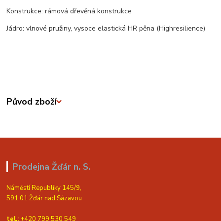
Konstrukce: rámová dřevěná konstrukce
Jádro: vlnové pružiny, vysoce elastická HR pěna (Highresilience)
Původ zboží
Prodejna Žďár n. S.
Náměstí Republiky 145/9,
591 01 Žďár nad Sázavou
tel.:
+420 799 530 549