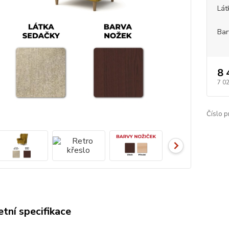
Lát
Bar
8 
7 0
Číslo p
tní specifikace