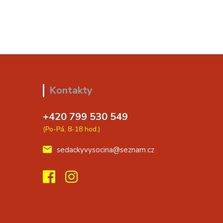
Kontakty
+420 799 530 549
(Po-Pá, 8-18 hod.)
sedackyvysocina@seznam.cz