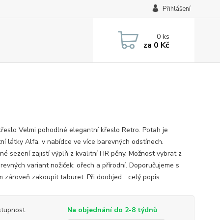
Přihlášení
0
ks
za
0 Kč
křeslo Velmi pohodlné elegantní křeslo Retro. Potah je
tní látky Alfa, v nabídce ve více barevných odstínech.
é sezení zajistí výplň z kvalitní HR pěny. Možnost vybrat z
arevných variant nožiček: ořech a přírodní. Doporučujeme s
m zároveň zakoupit taburet. Při doobjed...
celý popis
tupnost
Na objednání do 2-8 týdnů