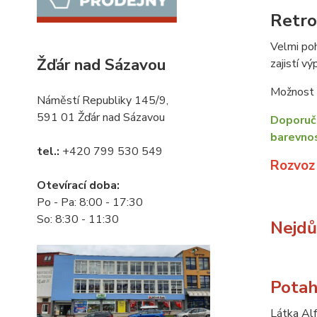
Retro
Velmi poh
Žďár nad Sázavou
zajistí vý
Možnost v
Náměstí Republiky 145/9,
591 01 Žďár nad Sázavou
Doporuču
barevnos
tel.:
+420 799 530 549
Rozvoz
Otevírací doba:
Po - Pa: 8:00 - 17:30
So: 8:30 - 11:30
Nejdůl
Potah
Látka Alf