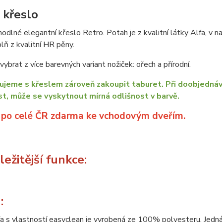
 křeslo
odlné elegantní křeslo Retro. Potah je z kvalitní látky Alfa, v 
plň z kvalitní HR pěny.
ybrat z více barevných variant nožiček: ořech a přírodní.
jeme s křeslem zároveň zakoupit taburet. Při doobjednáv
t, může se vyskytnout mírná odlišnost v barvě.
 po celé ČR zdarma ke vchodovým dveřím.
ežitější funkce:
:
a s vlastností easyclean je vyrobená ze 100% polyesteru. Jedná