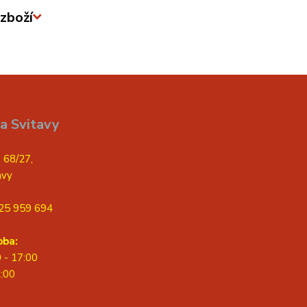
zboží
a Svitavy
 68/27,
avy
25 959 694
oba:
0 - 17:00
2:00