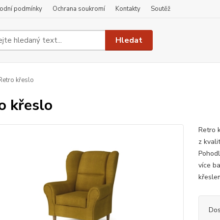
odní podmínky
Ochrana soukromí
Kontakty
Soutěž
Hledat
etro křeslo
o křeslo
Retro 
z kvali
Pohodln
více b
křesle
Dos