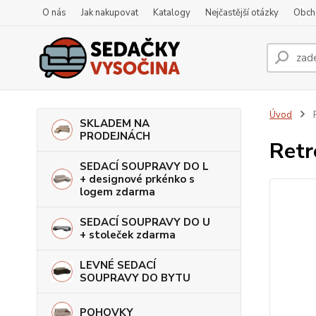
O nás
Jak nakupovat
Katalogy
Nejčastější otázky
Obch
Úvod
R
SKLADEM NA
PRODEJNÁCH
Retr
SEDACÍ SOUPRAVY DO L
+ designové prkénko s
logem zdarma
SEDACÍ SOUPRAVY DO U
+ stoleček zdarma
LEVNÉ SEDACÍ
SOUPRAVY DO BYTU
POHOVKY