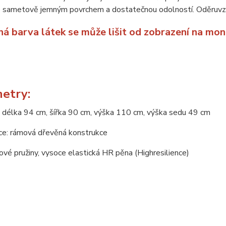
e sametově jemným povrchem a dostatečnou odolností. Oděruvz
ná barva látek se může lišit od zobrazení na mon
etry:
 délka 94 cm, šířka 90 cm, výška 110 cm, výška sedu 49 cm
ce: rámová dřevěná konstrukce
nové pružiny, vysoce elastická HR pěna (Highresilience)