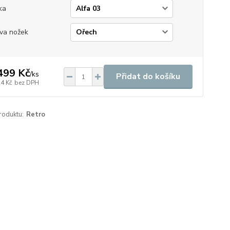
ka
va nožek
499 Kč
/
ks
Přidat do košíku
24 Kč
bez DPH
roduktu:
Retro