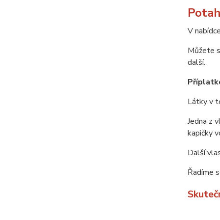
Potah
V nabídce
Můžete si
další.
Příplatko
Látky v t
Jedna z v
kapičky v
Další vla
Řadíme se
Skuteč