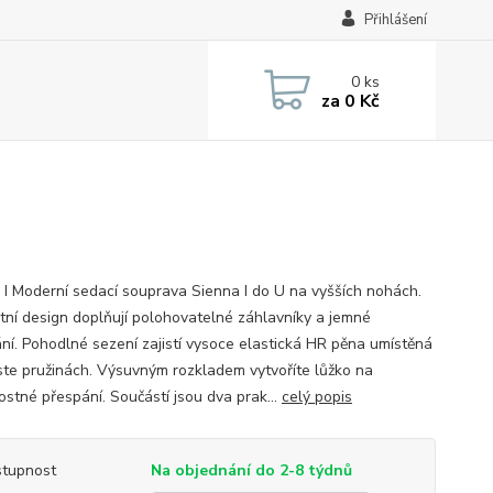
Přihlášení
0
ks
za
0 Kč
 I Moderní sedací souprava Sienna I do U na vyšších nohách.
tní design doplňují polohovatelné záhlavníky a jemné
ání. Pohodlné sezení zajistí vysoce elastická HR pěna umístěná
iste pružinách. Výsuvným rozkladem vytvoříte lůžko na
tostné přespání. Součástí jsou dva prak...
celý popis
tupnost
Na objednání do 2-8 týdnů