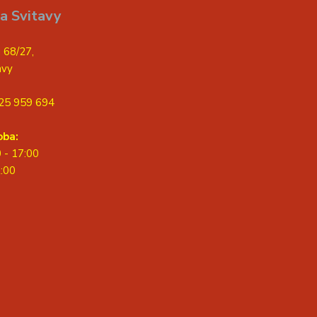
a Svitavy
 68/27,
avy
25 959 694
oba:
0 - 17:00
2:00