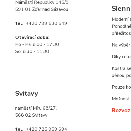
Náměstí Republiky 145/9,
Sienn
591 01 Žďár nad Sázavou
Moderní s
tel.:
+420 799 530 549
Pohodlné 
příležito
Otevírací doba:
Po - Pa: 8:00 - 17:30
Na výběr 
So: 8:30 - 11:30
Díky celo
Kostra se
pěnou, po
Pouze kov
Svitavy
Možnost o
náměstí Míru 68/27,
Rozvoz
568 02 Svitavy
tel.:
+420 725 959 694