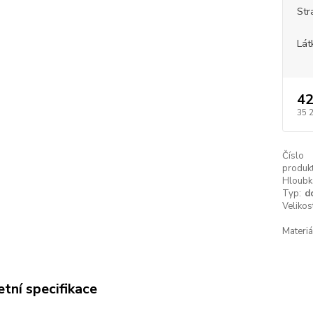
Str
Lát
42
35 
Číslo
produkt
Hloubk
Typ:
d
Velikos
Materiá
tní specifikace