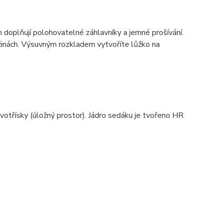
 doplňují polohovatelné záhlavníky a jemné prošívání.
užinách. Výsuvným rozkladem vytvoříte lůžko na
votřísky (úložný prostor). Jádro sedáku je tvořeno HR