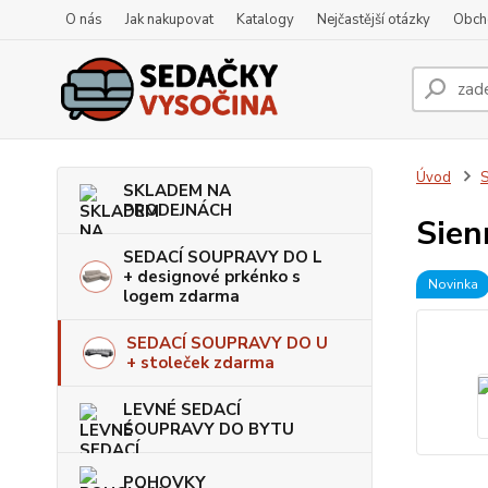
O nás
Jak nakupovat
Katalogy
Nejčastější otázky
Obch
Úvod
S
SKLADEM NA
PRODEJNÁCH
Sien
SEDACÍ SOUPRAVY DO L
+ designové prkénko s
Novinka
logem zdarma
SEDACÍ SOUPRAVY DO U
+ stoleček zdarma
LEVNÉ SEDACÍ
SOUPRAVY DO BYTU
POHOVKY