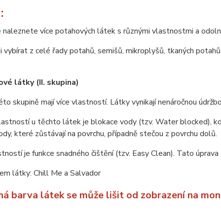
:
 naleznete více potahových látek s různými vlastnostmi a odoln
 vybírat z celé řady potahů, semišů, mikroplyšů, tkaných potahů 
vé látky (II. skupina)
éto skupině mají více vlastností. Látky vynikají nenáročnou údrž
lastností u těchto látek je blokace vody (tzv. Water blocked), kd
ody, které zůstávají na povrchu, případně stečou z povrchu dolů.
stností je funkce snadného čištění (tzv. Easy Clean). Tato úprava 
m látky: Chill Me a Salvador
ná barva látek se může lišit od zobrazení na mon