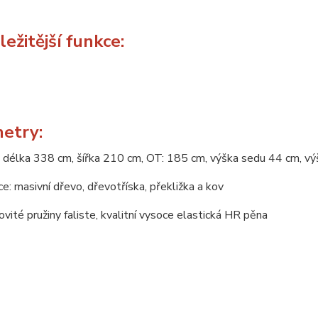
ežitější funkce:
etry:
 délka 338 cm, šířka 210 cm, OT: 185 cm, výška sedu 44 cm, v
e: masivní dřevo, dřevotříska, překližka a kov
novité pružiny faliste, kvalitní vysoce elastická HR pěna