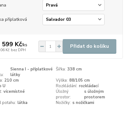
ana
ka příplatková
 599 Kč
/
ks
Přidat do košíku
206 Kč
bez DPH
Sienna I - příplatkové
Šířka:
338 cm
u:
látky
a:
210 cm
Výška:
88/105 cm
o U
Rozkládání:
rozkládací
t:
vícemístné
Úložný
s úložným
prostor:
prostorem
l potahu:
látka
Nožičky:
s nožičkami