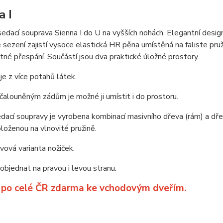
a I
edací souprava Sienna I do U na vyšších nohách. Elegantní design
sezení zajistí vysoce elastická HR pěna umístěná na faliste pr
stné přespání. Součástí jsou dva praktické úložné prostory.
je z více potahů látek.
čalouněným zádům je možné ji umístit i do prostoru.
dací soupravy je vyrobena kombinací masivního dřeva (rám) a dře
loženou na vlnovité pružině.
ová varianta nožiček.
bjednat na pravou i levou stranu.
 po celé ČR zdarma ke vchodovým dveřím.