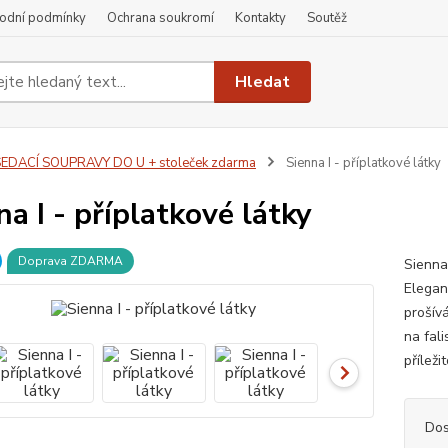
odní podmínky
Ochrana soukromí
Kontakty
Soutěž
Hledat
EDACÍ SOUPRAVY DO U + stoleček zdarma
Sienna I - příplatkové látky
na I - příplatkové látky
Doprava ZDARMA
Sienna
Elegan
prošív
na fal
příleži
Dos