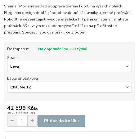
Sienna I Moderní sedací souprava Sienna I do U na vyšších nohách.
Elegantní design doplňují polohovatelné záhlavníky a jemné prošívání.
Pohodlné sezení zajistí vysoce elastická HR pěna umístěná na faliste
pružinách. Výsuvným rozkladem vytvoříte lůžko na příležitostné
přespání. Součástí jsou dva prak...
celý popis
Dostupnost
Na objednání do 2-8 týdnů
Strana
Látka příplatková
42 599 Kč
/
ks
35 206 Kč
bez DPH
Přidat do košíku