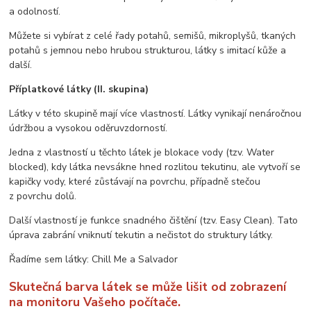
a odolností.
Můžete si vybírat z celé řady potahů, semišů, mikroplyšů, tkaných
potahů s jemnou nebo hrubou strukturou, látky s imitací kůže a
další.
Příplatkové látky (II. skupina)
Látky v této skupině mají více vlastností. Látky vynikají nenáročnou
údržbou a vysokou oděruvzdorností.
Jedna z vlastností u těchto látek je blokace vody (tzv. Water
blocked), kdy látka nevsákne hned rozlitou tekutinu, ale vytvoří se
kapičky vody, které zůstávají na povrchu, případně stečou
z povrchu dolů.
Další vlastností je funkce snadného čištění (tzv. Easy Clean). Tato
úprava zabrání vniknutí tekutin a nečistot do struktury látky.
Řadíme sem látky: Chill Me a Salvador
Skutečná barva látek se může lišit od zobrazení
na monitoru Vašeho počítače.