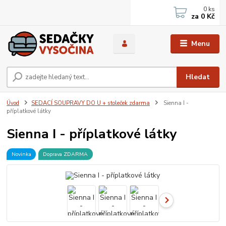
0
ks
za
0 Kč
Menu
Hledat
Úvod
SEDACÍ SOUPRAVY DO U + stoleček zdarma
Sienna I -
příplatkové látky
Sienna I - příplatkové látky
Novinka
Doprava ZDARMA