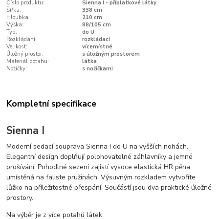
Číslo produktu:
Sienna I - příplatkové látky
Šířka:
338 cm
Hloubka:
210 cm
Výška:
88/105 cm
Typ:
do U
Rozkládání:
rozkládací
Velikost:
vícemístné
Úložný prostor:
s úložným prostorem
Materiál potahu:
látka
Nožičky:
s nožičkami
Kompletní specifikace
Sienna I
Moderní sedací souprava Sienna I do U na vyšších nohách.
Elegantní design doplňují polohovatelné záhlavníky a jemné
prošívání. Pohodlné sezení zajistí vysoce elastická HR pěna
umístěná na faliste pružinách. Výsuvným rozkladem vytvoříte
lůžko na příležitostné přespání. Součástí jsou dva praktické úložné
prostory.
Na výběr je z více potahů látek.