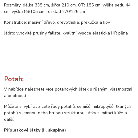
Rozměry: délka 338 cm, šířka 210 cm, OT: 185 cm, výška sedu 44
cm, výška 88/105 cm, rozklad 270/125 cm
Konstrukce: masivní dřevo, dřevotříska, překližka a kov
Jádro: vlnovité pružiny faliste, kvalitní vysoce elastická HR pěna
Potah:
V nabídce naleznete více potahových látek s různými vlastnostmi
a odolností.
Můžete si vybírat z celé řady potahů, semišů, mikroplyšů, tkaných
potahů s jemnou nebo hrubou strukturou, látky s imitací kůže a
další.
Příplatkové látky (II. skupina)