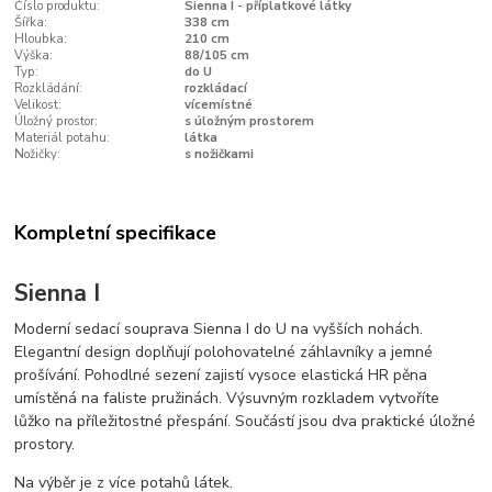
Číslo produktu:
Sienna I - příplatkové látky
Šířka:
338 cm
Hloubka:
210 cm
Výška:
88/105 cm
Typ:
do U
Rozkládání:
rozkládací
Velikost:
vícemístné
Úložný prostor:
s úložným prostorem
Materiál potahu:
látka
Nožičky:
s nožičkami
Kompletní specifikace
Sienna I
Moderní sedací souprava Sienna I do U na vyšších nohách.
Elegantní design doplňují polohovatelné záhlavníky a jemné
prošívání. Pohodlné sezení zajistí vysoce elastická HR pěna
umístěná na faliste pružinách. Výsuvným rozkladem vytvoříte
lůžko na příležitostné přespání. Součástí jsou dva praktické úložné
prostory.
Na výběr je z více potahů látek.