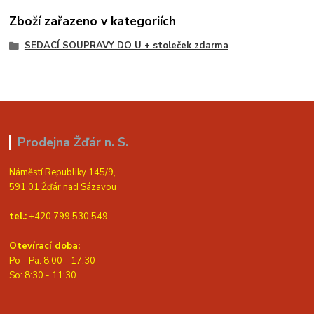
Zboží zařazeno v kategoriích
SEDACÍ SOUPRAVY DO U + stoleček zdarma
Prodejna Žďár n. S.
Náměstí Republiky 145/9,
591 01 Žďár nad Sázavou
tel.:
+420 799 530 549
Otevírací doba:
Po - Pa: 8:00 - 17:30
So: 8:30 - 11:30