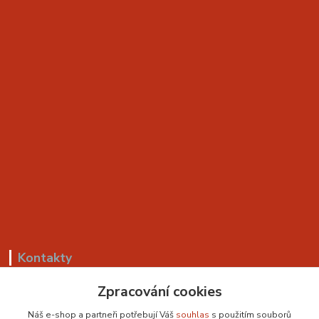
Kontakty
+420 799 530 549
Zpracování cookies
(Po-Pá, 8-18 hod.)
Náš e-shop a partneři potřebují Váš
souhlas
s použitím souborů