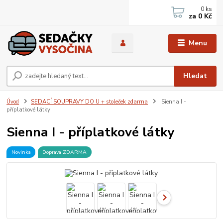
0
ks
za
0 Kč
Menu
Hledat
Úvod
SEDACÍ SOUPRAVY DO U + stoleček zdarma
Sienna I -
příplatkové látky
Sienna I - příplatkové látky
Novinka
Doprava ZDARMA