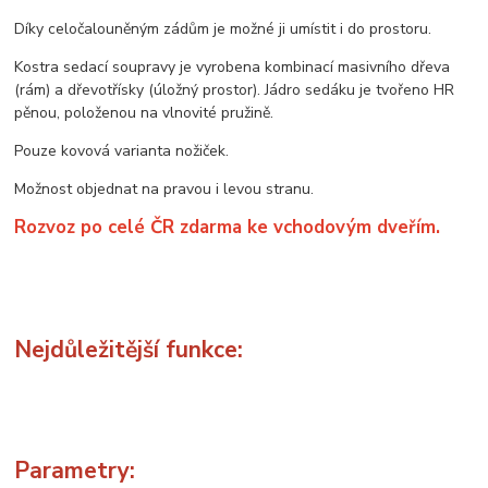
Díky celočalouněným zádům je možné ji umístit i do prostoru.
Kostra sedací soupravy je vyrobena kombinací masivního dřeva
(rám) a dřevotřísky (úložný prostor). Jádro sedáku je tvořeno HR
pěnou, položenou na vlnovité pružině.
Pouze kovová varianta nožiček.
Možnost objednat na pravou i levou stranu.
Rozvoz po celé ČR zdarma ke vchodovým dveřím.
Nejdůležitější funkce:
Parametry: