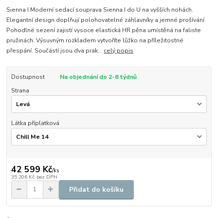
Sienna I Moderní sedací souprava Sienna I do U na vyšších nohách.
Elegantní design doplňují polohovatelné záhlavníky a jemné prošívání.
Pohodlné sezení zajistí vysoce elastická HR pěna umístěná na faliste
pružinách. Výsuvným rozkladem vytvoříte lůžko na příležitostné
přespání. Součástí jsou dva prak...
celý popis
Dostupnost
Na objednání do 2-8 týdnů
Strana
Látka příplatková
42 599 Kč
/
ks
35 206 Kč
bez DPH
Přidat do košíku