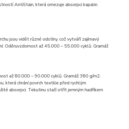
ností AntiStain, která omezuje absorpci kapalin.
rchu jsou vidět různé odstíny, což vytváří zajímavý
tění. Oděruvzdornost až 45.000 – 55.000 cyklů. Gramáž
nost až 80.000 – 90.000 cyklů. Gramáž 380 g/m2.
u, která chrání povrch textilie před rychlým
žité absorpci. Tekutinu stačí otřít jemným hadříkem