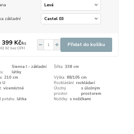
ana
ka základní
 399 Kč
/
ks
Přidat do košíku
561 Kč
bez DPH
Sienna I - základní
Šířka:
338 cm
u:
látky
a:
210 cm
Výška:
88/105 cm
o U
Rozkládání:
rozkládací
t:
vícemístné
Úložný
s úložným
prostor:
prostorem
l potahu:
látka
Nožičky:
s nožičkami