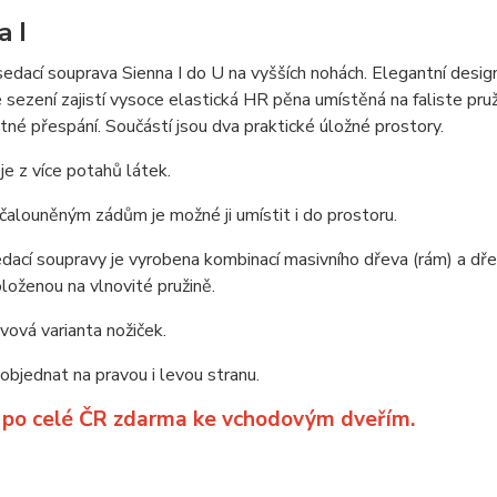
a I
edací souprava Sienna I do U na vyšších nohách. Elegantní design
sezení zajistí vysoce elastická HR pěna umístěná na faliste pr
stné přespání. Součástí jsou dva praktické úložné prostory.
je z více potahů látek.
čalouněným zádům je možné ji umístit i do prostoru.
dací soupravy je vyrobena kombinací masivního dřeva (rám) a dře
loženou na vlnovité pružině.
ová varianta nožiček.
bjednat na pravou i levou stranu.
 po celé ČR zdarma ke vchodovým dveřím.