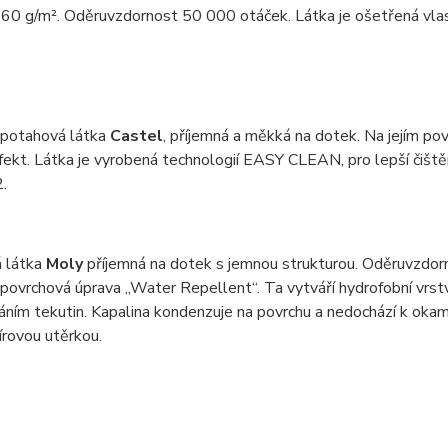
60 g/m². Oděruvzdornost 50 000 otáček. Látka je ošetřená vlast
 potahová látka
Castel
, příjemná a měkká na dotek. Na jejím pov
efekt. Látka je vyrobená technologií EASY CLEAN, pro lepší čiš
.
 látka
Moly
příjemná na dotek s jemnou strukturou. Oděruvzdor
 povrchová úprava „Water Repellent“. Ta vytváří hydrofobní vrstv
ním tekutin. Kapalina kondenzuje na povrchu a nedochází k okam
rovou utěrkou.