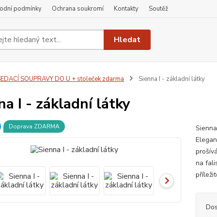
odní podmínky
Ochrana soukromí
Kontakty
Soutěž
Hledat
EDACÍ SOUPRAVY DO U + stoleček zdarma
Sienna I - základní látky
na I - základní látky
Doprava ZDARMA
Sienna
Elegan
prošív
na fal
příleži
Dos