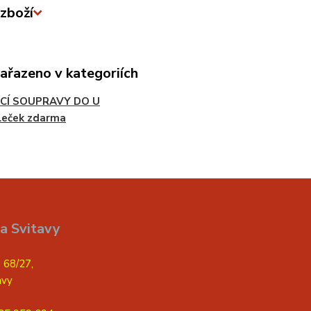
zboží
zařazeno v kategoriích
CÍ SOUPRAVY DO U
leček zdarma
a Svitavy
 68/27,
avy