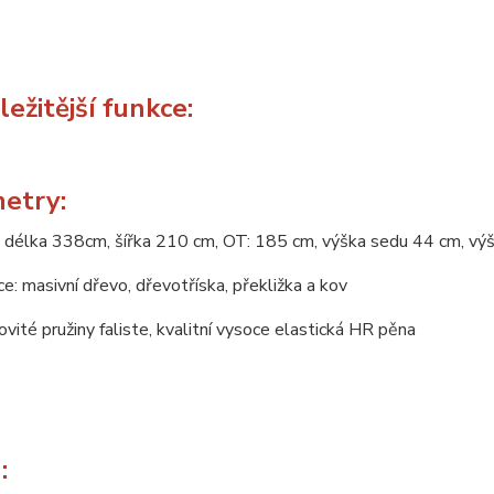
ežitější funkce:
etry:
 délka 338cm, šířka 210 cm, OT: 185 cm, výška sedu 44 cm, v
e: masivní dřevo, dřevotříska, překližka a kov
novité pružiny faliste, kvalitní vysoce elastická HR pěna
: