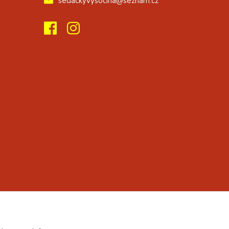
sedackyvysocina@seznam.cz