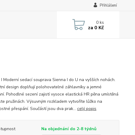
Přihlášení
0
ks
za
0 Kč
 I Moderní sedací souprava Sienna I do U na vyšších nohách.
tní design doplňují polohovatelné záhlavníky a jemné
ání. Pohodlné sezení zajistí vysoce elastická HR pěna umístěná
iste pružinách. Výsuvným rozkladem vytvoříte lůžko na
tostné přespání. Součástí jsou dva prak...
celý popis
tupnost
Na objednání do 2-8 týdnů