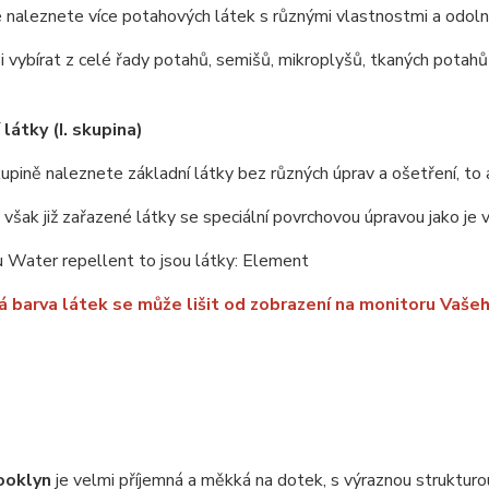
 naleznete více potahových látek s různými vlastnostmi a odoln
 vybírat z celé řady potahů, semišů, mikroplyšů, tkaných potahů 
látky (I. skupina)
upině naleznete základní látky bez různých úprav a ošetření, to 
u však již zařazené látky se speciální povrchovou úpravou jako je
 Water repellent to jsou látky: Element
 barva látek se může lišit od zobrazení na monitoru Vašeh
ooklyn
je velmi příjemná a měkká na dotek, s výraznou struktur