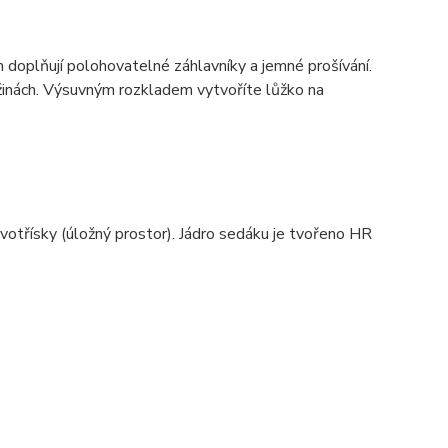
 doplňují polohovatelné záhlavníky a jemné prošívání.
užinách. Výsuvným rozkladem vytvoříte lůžko na
votřísky (úložný prostor). Jádro sedáku je tvořeno HR