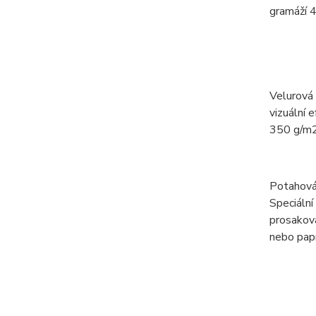
gramáží 4
Velurová
vizuální 
350 g/m2
Potahová
Speciální
prosaková
nebo papí