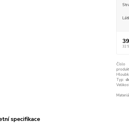
Str
Lát
39
32 
Číslo
produkt
Hloubk
Typ:
d
Velikos
Materiá
tní specifikace