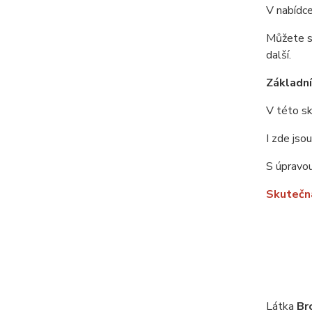
V nabídce
Můžete si
další.
Základní 
V této sk
I zde jso
S úpravou
Skutečná
Látka
Br