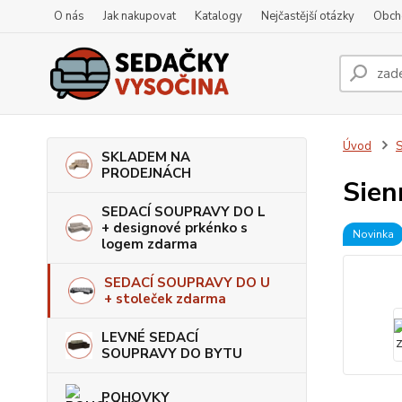
O nás
Jak nakupovat
Katalogy
Nejčastější otázky
Obch
Úvod
S
SKLADEM NA
PRODEJNÁCH
Sien
SEDACÍ SOUPRAVY DO L
+ designové prkénko s
Novinka
logem zdarma
SEDACÍ SOUPRAVY DO U
+ stoleček zdarma
LEVNÉ SEDACÍ
SOUPRAVY DO BYTU
POHOVKY