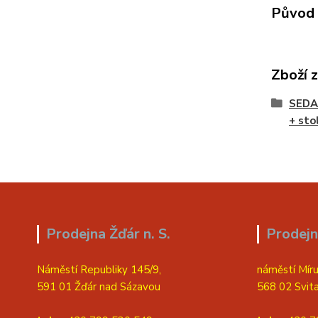
Původ 
Zboží 
SEDA
+ sto
Prodejna Žďár n. S.
Prodejn
Náměstí Republiky 145/9,
náměstí Míru
591 01 Žďár nad Sázavou
568 02 Svit