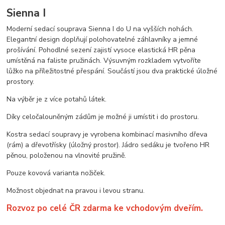
Sienna I
Moderní sedací souprava Sienna I do U na vyšších nohách.
Elegantní design doplňují polohovatelné záhlavníky a jemné
prošívání. Pohodlné sezení zajistí vysoce elastická HR pěna
umístěná na faliste pružinách. Výsuvným rozkladem vytvoříte
lůžko na příležitostné přespání. Součástí jsou dva praktické úložné
prostory.
Na výběr je z více potahů látek.
Díky celočalouněným zádům je možné ji umístit i do prostoru.
Kostra sedací soupravy je vyrobena kombinací masivního dřeva
(rám) a dřevotřísky (úložný prostor). Jádro sedáku je tvořeno HR
pěnou, položenou na vlnovité pružině.
Pouze kovová varianta nožiček.
Možnost objednat na pravou i levou stranu.
Rozvoz po celé ČR zdarma ke vchodovým dveřím.