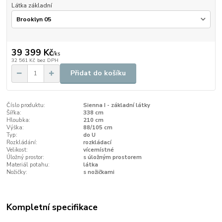
Látka základní
39 399 Kč
/
ks
32 561 Kč
bez DPH
Přidat do košíku
Číslo produktu:
Sienna I - základní látky
Šířka:
338 cm
Hloubka:
210 cm
Výška:
88/105 cm
Typ:
do U
Rozkládání:
rozkládací
Velikost:
vícemístné
Úložný prostor:
s úložným prostorem
Materiál potahu:
látka
Nožičky:
s nožičkami
Kompletní specifikace