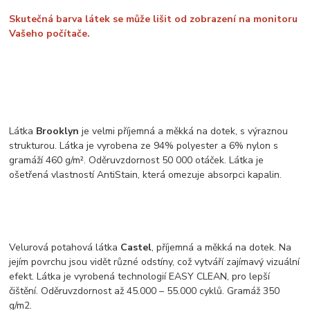
Skutečná barva látek se může lišit od zobrazení na monitoru
Vašeho počítače.
Látka
Brooklyn
je velmi příjemná a měkká na dotek, s výraznou
strukturou. Látka je vyrobena ze 94% polyester a 6% nylon s
gramáží 460 g/m². Oděruvzdornost 50 000 otáček. Látka je
ošetřená vlastností AntiStain, která omezuje absorpci kapalin.
Velurová potahová látka
Castel
, příjemná a měkká na dotek. Na
jejím povrchu jsou vidět různé odstíny, což vytváří zajímavý vizuální
efekt. Látka je vyrobená technologií EASY CLEAN, pro lepší
čištění. Oděruvzdornost až 45.000 – 55.000 cyklů. Gramáž 350
g/m2.