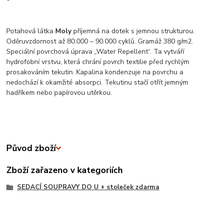
Potahová látka
Moly
příjemná na dotek s jemnou strukturou.
Oděruvzdornost až 80.000 – 90.000 cyklů. Gramáž 380 g/m2.
Speciální povrchová úprava „Water Repellent“. Ta vytváří
hydrofobní vrstvu, která chrání povrch textilie před rychlým
prosakováním tekutin. Kapalina kondenzuje na povrchu a
nedochází k okamžité absorpci. Tekutinu stačí otřít jemným
hadříkem nebo papírovou utěrkou.
Původ zboží
Zboží zařazeno v kategoriích
SEDACÍ SOUPRAVY DO U + stoleček zdarma