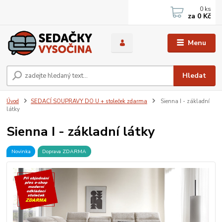
0
ks
za
0 Kč
Menu
Hledat
Úvod
SEDACÍ SOUPRAVY DO U + stoleček zdarma
Sienna I - základní
látky
Sienna I - základní látky
Novinka
Doprava ZDARMA