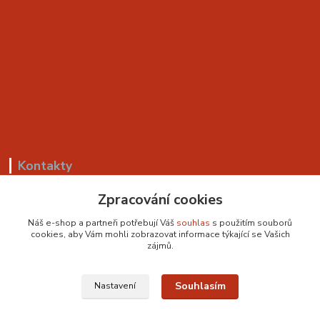
Kontakty
+420 799 530 549
Zpracování cookies
(Po-Pá, 8-18 hod.)
Náš e-shop a partneři potřebují Váš
souhlas
s použitím souborů
cookies, aby Vám mohli zobrazovat informace týkající se Vašich
sedackyvysocina@seznam.cz
zájmů.
Souhlasím
Nastavení