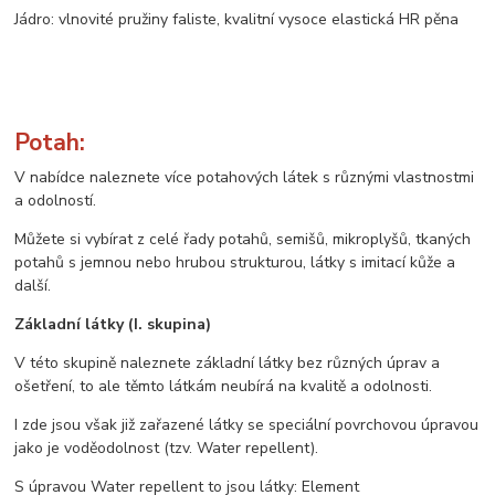
Jádro: vlnovité pružiny faliste, kvalitní vysoce elastická HR pěna
Potah:
V nabídce naleznete více potahových látek s různými vlastnostmi
a odolností.
Můžete si vybírat z celé řady potahů, semišů, mikroplyšů, tkaných
potahů s jemnou nebo hrubou strukturou, látky s imitací kůže a
další.
Základní látky (I. skupina)
V této skupině naleznete základní látky bez různých úprav a
ošetření, to ale těmto látkám neubírá na kvalitě a odolnosti.
I zde jsou však již zařazené látky se speciální povrchovou úpravou
jako je voděodolnost (tzv. Water repellent).
S úpravou Water repellent to jsou látky: Element