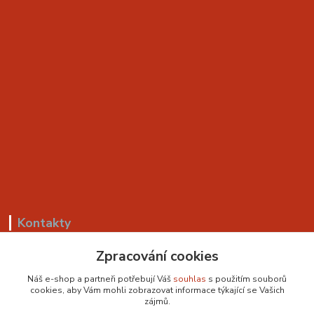
Kontakty
Zpracování cookies
+420 799 530 549
(Po-Pá, 8-18 hod.)
Náš e-shop a partneři potřebují Váš
souhlas
s použitím souborů
cookies, aby Vám mohli zobrazovat informace týkající se Vašich
sedackyvysocina@seznam.cz
zájmů.