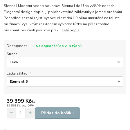
Sienna I Moderní sedací souprava Sienna I do U na vyšších nohách.
Elegantní design doplňují polohovatelné záhlavníky a jemné prošívání.
Pohodlné sezení zajistí vysoce elastická HR pěna umístěná na faliste
pružinách. Výsuvným rozkladem vytvoříte lůžko na příležitostné
přespání. Součástí jsou dva prak...
celý popis
Dostupnost
Na objednání do 2-8 týdnů
Strana
Látka základní
39 399 Kč
/
ks
32 561 Kč
bez DPH
Přidat do košíku