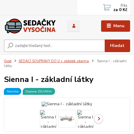
0
ks
za
0 Kč
Menu
Hledat
Úvod
SEDACÍ SOUPRAVY DO U + stoleček zdarma
Sienna I - základní
látky
Sienna I - základní látky
Novinka
Doprava ZDARMA