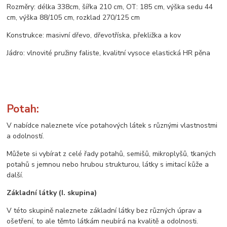
Rozměry: délka 338cm, šířka 210 cm, OT: 185 cm, výška sedu 44
cm, výška 88/105 cm, rozklad 270/125 cm
Konstrukce: masivní dřevo, dřevotříska, překližka a kov
Jádro: vlnovité pružiny faliste, kvalitní vysoce elastická HR pěna
Potah:
V nabídce naleznete více potahových látek s různými vlastnostmi
a odolností.
Můžete si vybírat z celé řady potahů, semišů, mikroplyšů, tkaných
potahů s jemnou nebo hrubou strukturou, látky s imitací kůže a
další.
Základní látky (I. skupina)
V této skupině naleznete základní látky bez různých úprav a
ošetření, to ale těmto látkám neubírá na kvalitě a odolnosti.