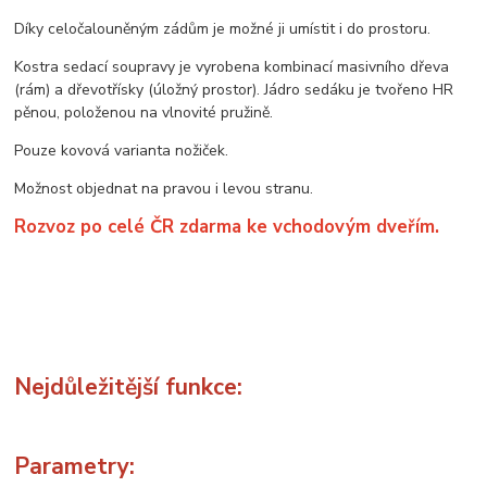
Díky celočalouněným zádům je možné ji umístit i do prostoru.
Kostra sedací soupravy je vyrobena kombinací masivního dřeva
(rám) a dřevotřísky (úložný prostor). Jádro sedáku je tvořeno HR
pěnou, položenou na vlnovité pružině.
Pouze kovová varianta nožiček.
Možnost objednat na pravou i levou stranu.
Rozvoz po celé ČR zdarma ke vchodovým dveřím.
Nejdůležitější funkce:
Parametry: