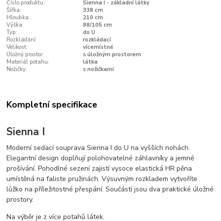
Číslo produktu:
Sienna I - základní látky
Šířka:
338 cm
Hloubka:
210 cm
Výška:
88/105 cm
Typ:
do U
Rozkládání:
rozkládací
Velikost:
vícemístné
Úložný prostor:
s úložným prostorem
Materiál potahu:
látka
Nožičky:
s nožičkami
Kompletní specifikace
Sienna I
Moderní sedací souprava Sienna I do U na vyšších nohách.
Elegantní design doplňují polohovatelné záhlavníky a jemné
prošívání. Pohodlné sezení zajistí vysoce elastická HR pěna
umístěná na faliste pružinách. Výsuvným rozkladem vytvoříte
lůžko na příležitostné přespání. Součástí jsou dva praktické úložné
prostory.
Na výběr je z více potahů látek.