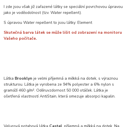
I zde jsou však již zařazené látky se speciální povrchovou úpravou
jako je voděodolnost (tzv. Water repellent).
S úpravou Water repellent to jsou látky: Element
Skutečná barva látek se může lišit od zobrazení na monitoru
Vašeho počítače.
Látka
Brooklyn
je velmi příjemná a měkká na dotek, s výraznou
strukturou. Látka je vyrobena ze 94% polyester a 6% nylon s
gramáží 460 g/m². Oděruvzdornost 50 000 otáček. Látka je
ošetřená vlastností AntiStain, která omezuje absorpci kapalin.
Velurová potahová látka
Castel
, příjemná a měkká na dotek. Na