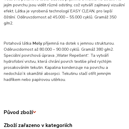
jejím povrchu jsou vidět různé odstíny, což vytváří zajímavý vizuální
efekt. Látka je vyrobená technologií EASY CLEAN, pro lepší
čištění. Oděruvzdornost až 45.000 – 55.000 cyklů. Gramáž 350
g/m2.
Potahová látka
Moly
příjemná na dotek s jemnou strukturou.
Oděruvzdornost až 80.000 – 90.000 cyklů. Gramáž 380 g/m2.
Speciální povrchová úprava „Water Repellent“. Ta vytváří
hydrofobní vrstvu, která chrání povrch textilie před rychlým
prosakováním tekutin. Kapalina kondenzuje na povrchu a
nedochází k okamžité absorpci. Tekutinu stačí otřít jemným
hadříkem nebo papírovou utěrkou.
Původ zboží
Zboží zařazeno v kategoriích