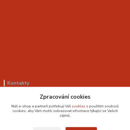
Kontakty
+420 799 530 549
Zpracování cookies
(Po-Pá, 8-18 hod.)
Náš e-shop a partneři potřebují Váš
souhlas
s použitím souborů
cookies, aby Vám mohli zobrazovat informace týkající se Vašich
sedackyvysocina@seznam.cz
zájmů.