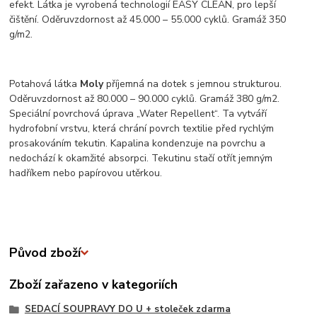
efekt. Látka je vyrobená technologií EASY CLEAN, pro lepší
čištění. Oděruvzdornost až 45.000 – 55.000 cyklů. Gramáž 350
g/m2.
Potahová látka
Moly
příjemná na dotek s jemnou strukturou.
Oděruvzdornost až 80.000 – 90.000 cyklů. Gramáž 380 g/m2.
Speciální povrchová úprava „Water Repellent“. Ta vytváří
hydrofobní vrstvu, která chrání povrch textilie před rychlým
prosakováním tekutin. Kapalina kondenzuje na povrchu a
nedochází k okamžité absorpci. Tekutinu stačí otřít jemným
hadříkem nebo papírovou utěrkou.
Původ zboží
Zboží zařazeno v kategoriích
SEDACÍ SOUPRAVY DO U + stoleček zdarma