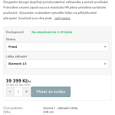
Elegantní design doplňují polohovatelné záhlavníky a jemné prošívání.
Pohodlné sezení zajistí vysoce elastická HR pěna umístěná na faliste
pružinách. Výsuvným rozkladem vytvoříte lůžko na příležitostné
přespání. Součástí jsou dva prak...
celý popis
Dostupnost
Na objednání do 2-8 týdnů
Strana
Látka základní
39 399 Kč
/
ks
32 561 Kč
bez DPH
Přidat do košíku
Číslo produktu:
Sienna I - základní látky
Šířka:
338 cm