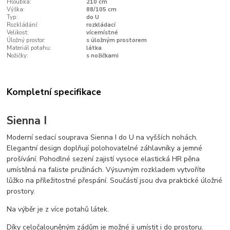
Hloubka:
210 cm
Výška:
88/105 cm
Typ:
do U
Rozkládání:
rozkládací
Velikost:
vícemístné
Úložný prostor:
s úložným prostorem
Materiál potahu:
látka
Nožičky:
s nožičkami
Kompletní specifikace
Sienna I
Moderní sedací souprava Sienna I do U na vyšších nohách.
Elegantní design doplňují polohovatelné záhlavníky a jemné
prošívání. Pohodlné sezení zajistí vysoce elastická HR pěna
umístěná na faliste pružinách. Výsuvným rozkladem vytvoříte
lůžko na příležitostné přespání. Součástí jsou dva praktické úložné
prostory.
Na výběr je z více potahů látek.
Díky celočalouněným zádům je možné ji umístit i do prostoru.