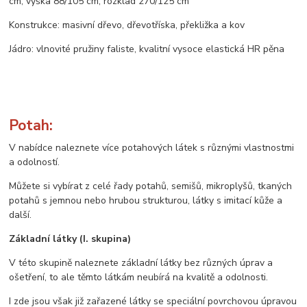
cm, výška 88/105 cm, rozklad 270/125 cm
Konstrukce: masivní dřevo, dřevotříska, překližka a kov
Jádro: vlnovité pružiny faliste, kvalitní vysoce elastická HR pěna
Potah:
V nabídce naleznete více potahových látek s různými vlastnostmi
a odolností.
Můžete si vybírat z celé řady potahů, semišů, mikroplyšů, tkaných
potahů s jemnou nebo hrubou strukturou, látky s imitací kůže a
další.
Základní látky (I. skupina)
V této skupině naleznete základní látky bez různých úprav a
ošetření, to ale těmto látkám neubírá na kvalitě a odolnosti.
I zde jsou však již zařazené látky se speciální povrchovou úpravou