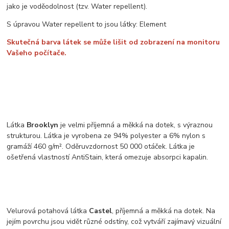
jako je voděodolnost (tzv. Water repellent).
S úpravou Water repellent to jsou látky: Element
Skutečná barva látek se může lišit od zobrazení na monitoru
Vašeho počítače.
Látka
Brooklyn
je velmi příjemná a měkká na dotek, s výraznou
strukturou. Látka je vyrobena ze 94% polyester a 6% nylon s
gramáží 460 g/m². Oděruvzdornost 50 000 otáček. Látka je
ošetřená vlastností AntiStain, která omezuje absorpci kapalin.
Velurová potahová látka
Castel
, příjemná a měkká na dotek. Na
jejím povrchu jsou vidět různé odstíny, což vytváří zajímavý vizuální