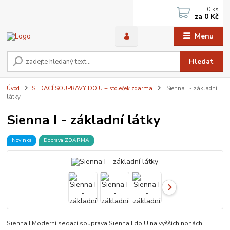
0
ks
za
0 Kč
Menu
Hledat
Úvod
SEDACÍ SOUPRAVY DO U + stoleček zdarma
Sienna I - základní
látky
Sienna I - základní látky
Novinka
Doprava ZDARMA
Sienna I Moderní sedací souprava Sienna I do U na vyšších nohách.