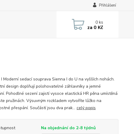
Přihlášení
0
ks
za
0 Kč
 I Moderní sedací souprava Sienna I do U na vyšších nohách.
tní design doplňují polohovatelné záhlavníky a jemné
ání. Pohodlné sezení zajistí vysoce elastická HR pěna umístěná
iste pružinách. Výsuvným rozkladem vytvoříte lůžko na
tostné přespání. Součástí jsou dva prak...
celý popis
tupnost
Na objednání do 2-8 týdnů