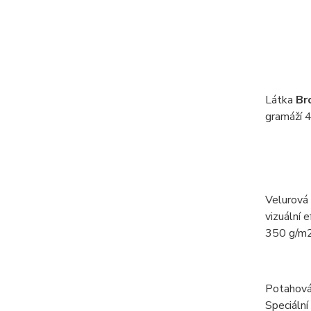
Látka
Br
gramáží 4
Velurová
vizuální 
350 g/m2
Potahová
Speciální