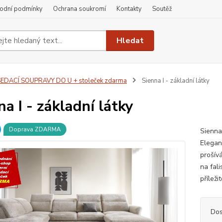
odní podmínky
Ochrana soukromí
Kontakty
Soutěž
Hledat
EDACÍ SOUPRAVY DO U + stoleček zdarma
Sienna I - základní látky
na I - základní látky
Doprava ZDARMA
Sienna
Elegan
prošív
na fal
příleži
Dos