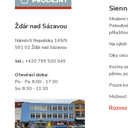
Sienn
Moderní s
Žďár nad Sázavou
Pohodlné 
příležito
Náměstí Republiky 145/9,
Na výběr 
591 01 Žďár nad Sázavou
Díky celo
tel.:
+420 799 530 549
Kostra se
pěnou, po
Otevírací doba:
Po - Pa: 8:00 - 17:30
Pouze kov
So: 8:30 - 11:30
Možnost o
Rozvoz