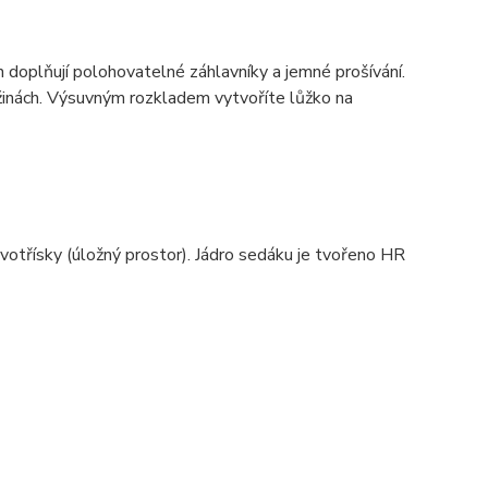
 doplňují polohovatelné záhlavníky a jemné prošívání.
užinách. Výsuvným rozkladem vytvoříte lůžko na
votřísky (úložný prostor). Jádro sedáku je tvořeno HR