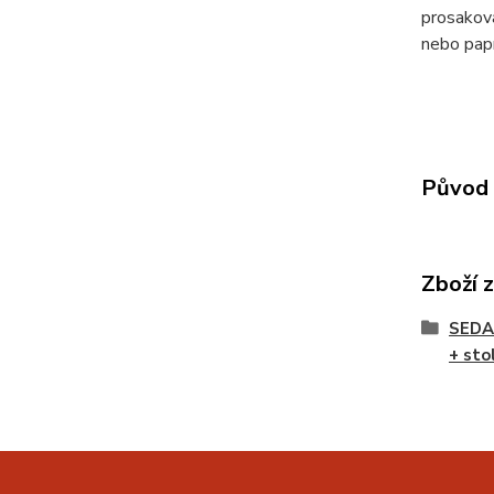
prosaková
nebo papí
Původ 
Zboží 
SEDA
+ sto