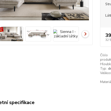
Str
Lát
39
32 
Číslo
produkt
Hloubk
Typ:
d
Velikos
Materiá
tní specifikace