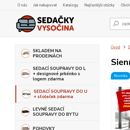
O nás
Jak nakupovat
Katalogy
Nejčastější otázky
Obch
Úvod
S
SKLADEM NA
PRODEJNÁCH
Sien
SEDACÍ SOUPRAVY DO L
+ designové prkénko s
Novinka
logem zdarma
SEDACÍ SOUPRAVY DO U
+ stoleček zdarma
LEVNÉ SEDACÍ
SOUPRAVY DO BYTU
POHOVKY