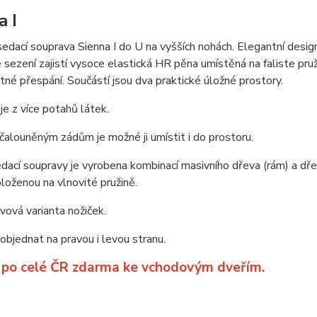
a I
edací souprava Sienna I do U na vyšších nohách. Elegantní design
sezení zajistí vysoce elastická HR pěna umístěná na faliste pr
stné přespání. Součástí jsou dva praktické úložné prostory.
je z více potahů látek.
čalouněným zádům je možné ji umístit i do prostoru.
dací soupravy je vyrobena kombinací masivního dřeva (rám) a dře
loženou na vlnovité pružině.
ová varianta nožiček.
bjednat na pravou i levou stranu.
 po celé ČR zdarma ke vchodovým dveřím.