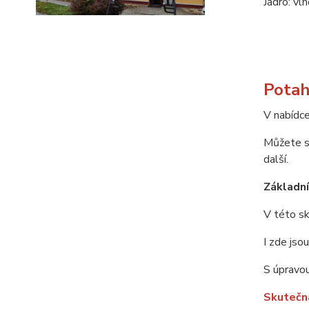
Jádro: vl
Potah
V nabídce
Můžete si
další.
Základní 
V této sk
I zde jso
S úpravou
Skutečná