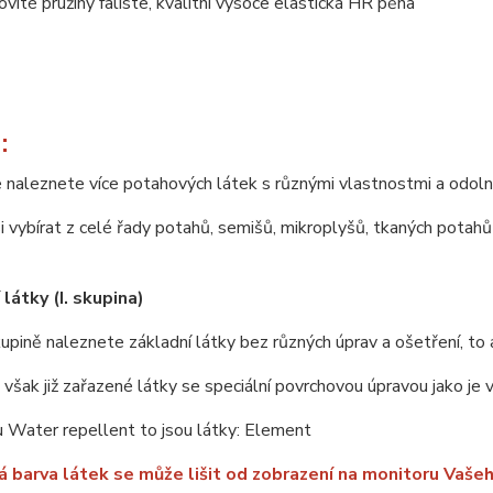
novité pružiny faliste, kvalitní vysoce elastická HR pěna
:
 naleznete více potahových látek s různými vlastnostmi a odoln
 vybírat z celé řady potahů, semišů, mikroplyšů, tkaných potahů 
látky (I. skupina)
upině naleznete základní látky bez různých úprav a ošetření, to 
u však již zařazené látky se speciální povrchovou úpravou jako je
 Water repellent to jsou látky: Element
 barva látek se může lišit od zobrazení na monitoru Vašeh