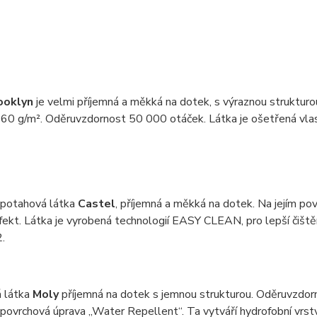
ooklyn
je velmi příjemná a měkká na dotek, s výraznou struktur
60 g/m². Oděruvzdornost 50 000 otáček. Látka je ošetřená vlast
 potahová látka
Castel
, příjemná a měkká na dotek. Na jejím pov
efekt. Látka je vyrobená technologií EASY CLEAN, pro lepší čiš
.
 látka
Moly
příjemná na dotek s jemnou strukturou. Oděruvzdor
 povrchová úprava „Water Repellent“. Ta vytváří hydrofobní vrstv