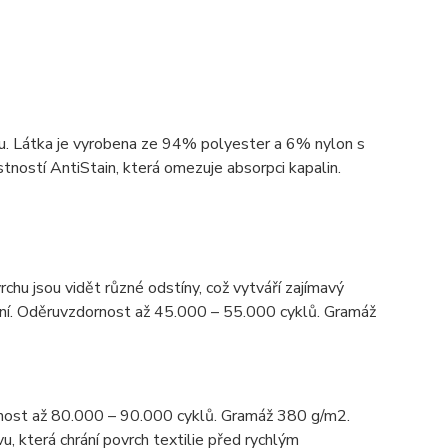
ou. Látka je vyrobena ze 94% polyester a 6% nylon s
ností AntiStain, která omezuje absorpci kapalin.
rchu jsou vidět různé odstíny, což vytváří zajímavý
tění. Oděruvzdornost až 45.000 – 55.000 cyklů. Gramáž
nost až 80.000 – 90.000 cyklů. Gramáž 380 g/m2.
u, která chrání povrch textilie před rychlým