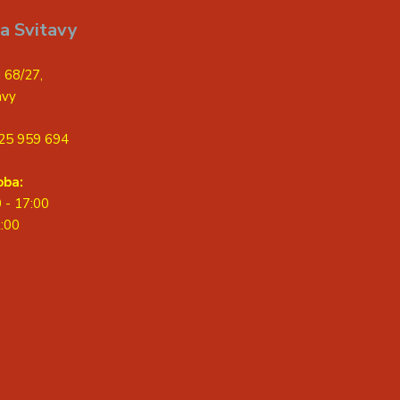
a Svitavy
 68/27,
avy
25 959 694
oba:
0 - 17:00
2:00