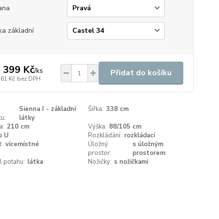
ana
ka základní
 399 Kč
/
ks
Přidat do košíku
561 Kč
bez DPH
Sienna I - základní
Šířka:
338 cm
u:
látky
a:
210 cm
Výška:
88/105 cm
o U
Rozkládání:
rozkládací
t:
vícemístné
Úložný
s úložným
prostor:
prostorem
l potahu:
látka
Nožičky:
s nožičkami