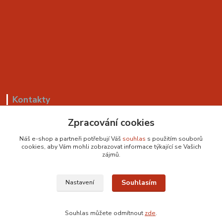
Kontakty
Zpracování cookies
+420 799 530 549
(Po-Pá, 8-18 hod.)
Náš e-shop a partneři potřebují Váš
souhlas
s použitím souborů
cookies, aby Vám mohli zobrazovat informace týkající se Vašich
sedackyvysocina@seznam.cz
zájmů.
Souhlasím
Nastavení
Souhlas můžete odmítnout
zde
.
Vytvořeno na
Eshop-rychle.cz