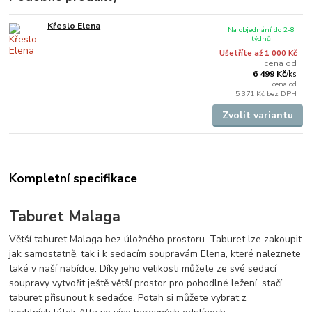
Křeslo Elena
Na objednání do 2-8
týdnů
Ušetříte až 1 000 Kč
cena od
6 499 Kč
/
ks
cena od
5 371 Kč
bez DPH
Zvolit variantu
Kompletní specifikace
Taburet Malaga
Větší taburet Malaga bez úložného prostoru. Taburet lze zakoupit
jak samostatně, tak i k sedacím soupravám Elena, které naleznete
také v naší nabídce. Díky jeho velikosti můžete ze své sedací
soupravy vytvořit ještě větší prostor pro pohodlné ležení, stačí
taburet přisunout k sedačce. Potah si můžete vybrat z