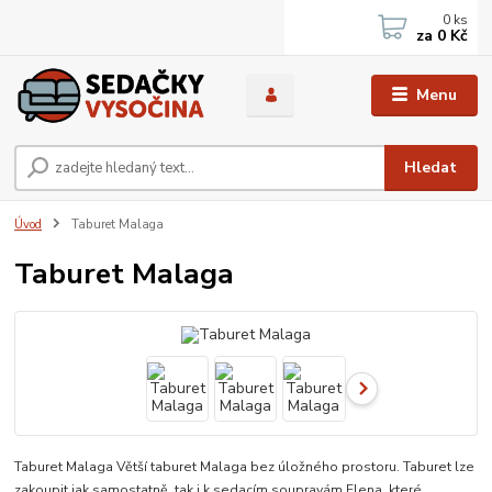
0
ks
za
0 Kč
Menu
Hledat
Úvod
Taburet Malaga
Taburet Malaga
Taburet Malaga Větší taburet Malaga bez úložného prostoru. Taburet lze
zakoupit jak samostatně, tak i k sedacím soupravám Elena, které