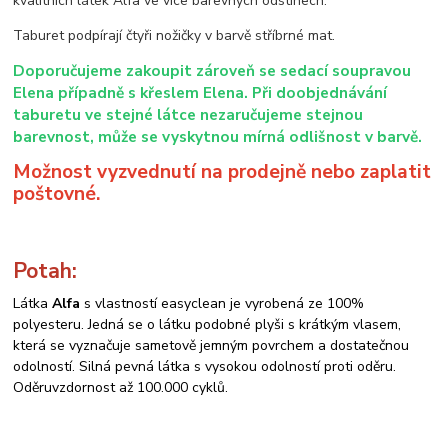
kvalitních látek Alfa ve více barevných odstínech.
Taburet podpírají čtyři nožičky v barvě stříbrné mat.
Doporučujeme zakoupit zároveň se sedací soupravou
Elena případně s křeslem Elena. Při doobjednávání
taburetu ve stejné látce nezaručujeme stejnou
barevnost, může se vyskytnou mírná odlišnost v barvě.
Možnost vyzvednutí na prodejně nebo zaplatit
poštovné.
Potah:
Látka
Alfa
s vlastností easyclean je vyrobená ze 100%
polyesteru. Jedná se o látku podobné plyši s krátkým vlasem,
která se vyznačuje sametově jemným povrchem a dostatečnou
odolností. Silná pevná látka s vysokou odolností proti oděru.
Oděruvzdornost až 100.000 cyklů.