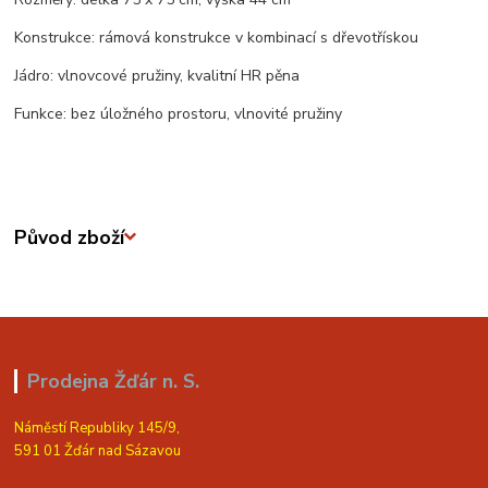
Konstrukce: rámová konstrukce v kombinací s dřevotřískou
Jádro: vlnovcové pružiny, kvalitní HR pěna
Funkce: bez úložného prostoru, vlnovité pružiny
Původ zboží
Prodejna Žďár n. S.
Náměstí Republiky 145/9,
591 01 Žďár nad Sázavou