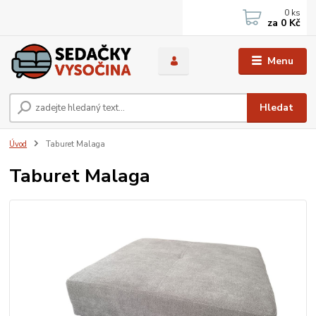
0
ks
za
0 Kč
Menu
Hledat
Úvod
Taburet Malaga
Taburet Malaga