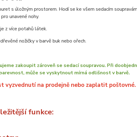
uret s úložným prostorem. Hodí se ke všem sedacím soupravám, p
 pro unavené nohy.
je z více potahů látek.
dřevěné nožičky v barvě buk nebo ořech.
jeme zakoupit zároveň se sedací soupravou. Při doobjedn
barevnost, může se vyskytnout mírná odlišnost v barvě.
t vyzvednutí na prodejně nebo zaplatit poštovné.
ežitější funkce: