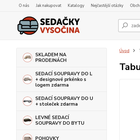
O nás
Jak nakupovat
Katalogy
Nejčastější otázky
Obch
Úvod
T
SKLADEM NA
PRODEJNÁCH
Tabu
SEDACÍ SOUPRAVY DO L
+ designové prkénko s
logem zdarma
SEDACÍ SOUPRAVY DO U
+ stoleček zdarma
LEVNÉ SEDACÍ
SOUPRAVY DO BYTU
POHOVKY