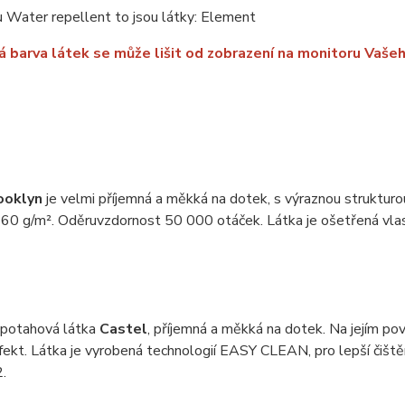
 Water repellent to jsou látky: Element
 barva látek se může lišit od zobrazení na monitoru Vašeh
ooklyn
je velmi příjemná a měkká na dotek, s výraznou struktur
60 g/m². Oděruvzdornost 50 000 otáček. Látka je ošetřená vlast
 potahová látka
Castel
, příjemná a měkká na dotek. Na jejím pov
efekt. Látka je vyrobená technologií EASY CLEAN, pro lepší čiš
.