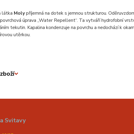
 látka
Moly
příjemná na dotek s jemnou strukturou. Oděruvzdor
 povrchová úprava „Water Repellent“. Ta vytváří hydrofobní vrstv
ním tekutin. Kapalina kondenzuje na povrchu a nedochází k okam
rovou utěrkou.
zboží
a Svitavy