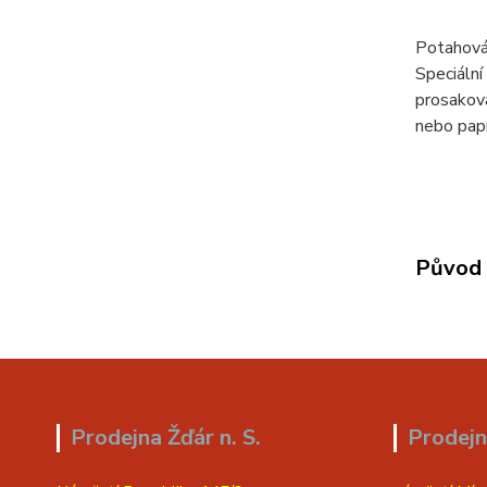
Potahová
Speciální
prosaková
nebo papí
Původ 
Prodejna Žďár n. S.
Prodejn