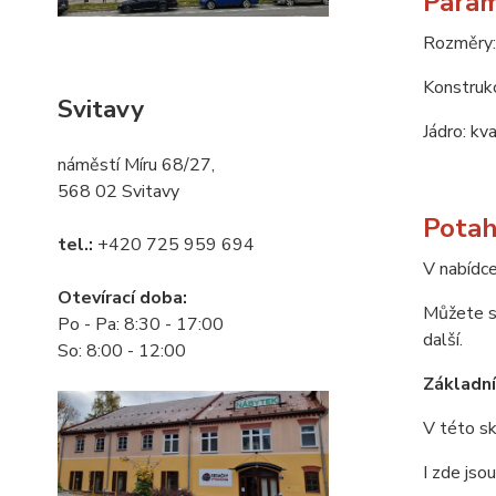
Param
Rozměry:
Konstrukc
Svitavy
Jádro: kv
náměstí Míru 68/27,
568 02 Svitavy
Potah
tel.:
+420 725 959 694
V nabídce
Otevírací doba:
Můžete si
Po - Pa: 8:30 - 17:00
další.
So: 8:00 - 12:00
Základní 
V této sk
I zde jso