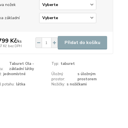
va nožek
ka základní
799 Kč
/
ks
Přidat do košíku
87 Kč
bez DPH
Taburet Ola -
Typ:
taburet
u:
základní látky
t:
jednomístné
Úložný
s úložným
prostor:
prostorem
l potahu:
látka
Nožičky:
s nožičkami