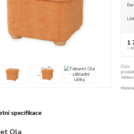
Bar
Lát
1 
1 4
Číslo
produkt
Velikos
Materiá
tní specifikace
et Ola