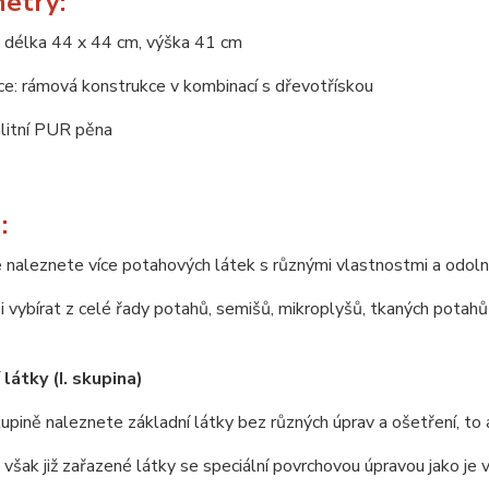
etry:
 délka 44 x 44 cm, výška 41 cm
e: rámová konstrukce v kombinací s dřevotřískou
alitní PUR pěna
:
 naleznete více potahových látek s různými vlastnostmi a odoln
 vybírat z celé řady potahů, semišů, mikroplyšů, tkaných potahů 
látky (I. skupina)
upině naleznete základní látky bez různých úprav a ošetření, to 
u však již zařazené látky se speciální povrchovou úpravou jako je