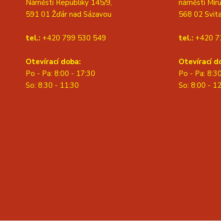
Náměstí Republiky 145/9,
náměstí Míru
591 01 Žďár nad Sázavou
568 02 Svit
tel.:
+420 799 530 549
tel.:
+420 7
Otevírací doba:
Otevírací d
Po - Pa: 8:00 - 17:30
Po - Pa: 8:3
So: 8:30 - 11:30
S
o: 8:00 - 1