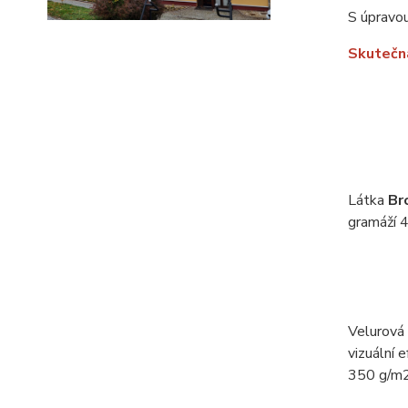
S úpravou
Skutečná
Látka
Br
gramáží 4
Velurová
vizuální 
350 g/m2