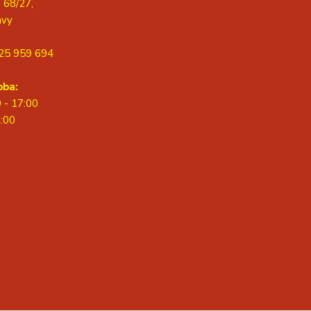
 68/27,
avy
25 959 694
oba:
0 - 17:00
2:00