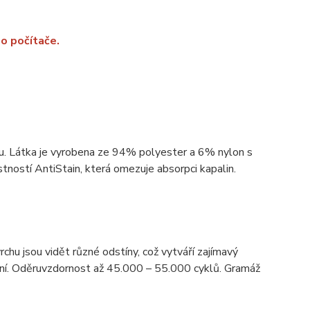
o počítače.
ou. Látka je vyrobena ze 94% polyester a 6% nylon s
ností AntiStain, která omezuje absorpci kapalin.
rchu jsou vidět různé odstíny, což vytváří zajímavý
tění. Oděruvzdornost až 45.000 – 55.000 cyklů. Gramáž