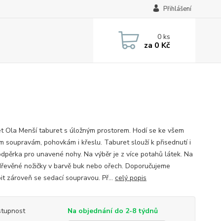
Přihlášení
0
ks
za
0 Kč
t Ola Menší taburet s úložným prostorem. Hodí se ke všem
m soupravám, pohovkám i křeslu. Taburet slouží k přisednutí i
odpěrka pro unavené nohy. Na výběr je z více potahů látek. Na
dřevěné nožičky v barvě buk nebo ořech. Doporučujeme
it zároveň se sedací soupravou. Př...
celý popis
tupnost
Na objednání do 2-8 týdnů