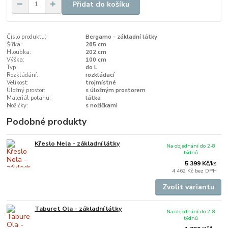
Přidat do košíku
Číslo produktu:
Bergamo - základní látky
Šířka:
265 cm
Hloubka:
202 cm
Výška:
100 cm
Typ:
do L
Rozkládání:
rozkládací
Velikost:
trojmístné
Úložný prostor:
s úložným prostorem
Materiál potahu:
látka
Nožičky:
s nožičkami
Podobné produkty
Křeslo Nela - základní látky
Na objednání do 2-8
týdnů
5 399 Kč
/
ks
4 462 Kč
bez DPH
Zvolit variantu
Taburet Ola - základní látky
Na objednání do 2-8
týdnů