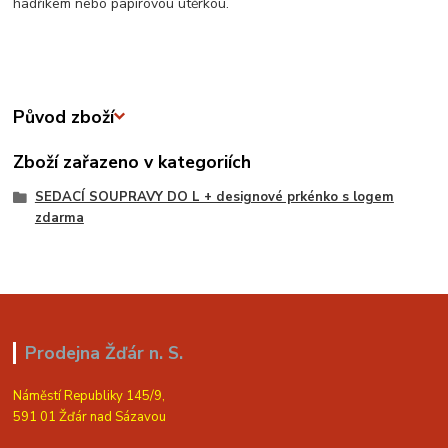
hadříkem nebo papírovou utěrkou.
Původ zboží
Zboží zařazeno v kategoriích
SEDACÍ SOUPRAVY DO L + designové prkénko s logem
zdarma
Prodejna Žďár n. S.
Náměstí Republiky 145/9,
591 01 Žďár nad Sázavou