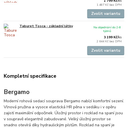
1 799 Kč
/
ks
1 487 Kč
bez DPH
Zvolit variantu
Taburet Tosca - základní látky
Na objednání do 2-8
týdnů
3 199 Kč
/
ks
2 644 Kč
bez DPH
Zvolit variantu
Kompletní specifikace
Bergamo
Moderní rohová sedací souprava Bergamo nabízí komfortní sezení.
Vlnová pružina a vysoce elastická HR pěna v sedáku i v opěru
zajistí maximální odpočinek. Úložný prostor i rozklad na spaní jsou
v soupravě elegantně zabudované. Velký úložný prostor se
snadno otevírá díky hydraulickým pístům. Rozklad na spaní je