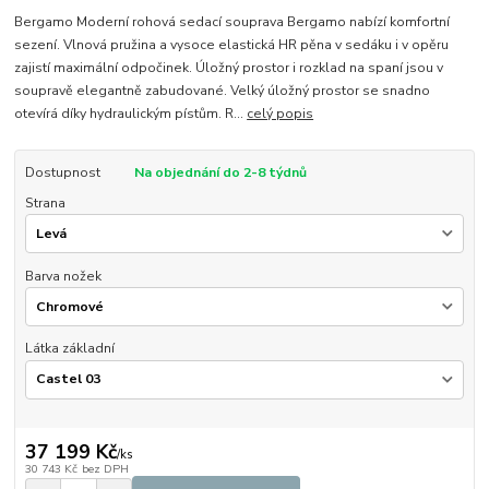
Bergamo Moderní rohová sedací souprava Bergamo nabízí komfortní
sezení. Vlnová pružina a vysoce elastická HR pěna v sedáku i v opěru
zajistí maximální odpočinek. Úložný prostor i rozklad na spaní jsou v
soupravě elegantně zabudované. Velký úložný prostor se snadno
otevírá díky hydraulickým pístům. R...
celý popis
Dostupnost
Na objednání do 2-8 týdnů
Strana
Barva nožek
Látka základní
37 199 Kč
/
ks
30 743 Kč
bez DPH