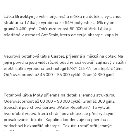
Látka
Brooklyn
je velmi příjemná a měkká na dotek, s výraznou
strukturou. Látka je vyrobena ze 94% polyester a 6% nylon s
gramáží 460 g/m². Oděruvzdornost 50 000 otáček. Látka je
ošetřená vlastností AntiStain, která omezuje absorpci kapalin.
Velurová potahová látka
Castel
, příjemná a měkká na dotek. Na
jejím povrchu jsou vidět různé odstíny, což vytváří zajímavý vizuální
efekt. Látka vyrobená technologií EASY CLEAN, pro lepší čištění.
Oděruvzdornost až 45.000 – 55.000 cyklů. Gramáž 350 g/m2.
Potahová látka
Moly
příjemná na dotek s jemnou strukturou.
Oděruvzdornost až 80.000 – 90.000 cyklů. Gramáž 380 g/m2.
Speciální povrchová úprava „Water Repellent“. Ta vytváří
hydrofobní vrstvu, která chrání povrch textilie před rychlým
prosakováním tekutin. Kapalina kondenzuje na povrchu a
nedochází k okamžité absorpci. Tekutinu stačí otřít jemným