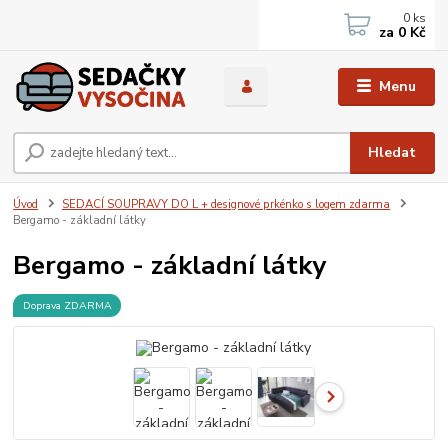
0
ks
za
0 Kč
Menu
Hledat
Úvod
SEDACÍ SOUPRAVY DO L + designové prkénko s logem zdarma
Bergamo - základní látky
Bergamo - základní látky
Doprava ZDARMA