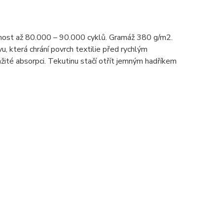
nost až 80.000 – 90.000 cyklů. Gramáž 380 g/m2.
u, která chrání povrch textilie před rychlým
žité absorpci. Tekutinu stačí otřít jemným hadříkem