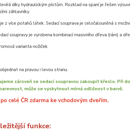
tevírá díky hydraulickým pístům. Rozklad na spaní je řešen vý
ími záhlavníky.
je z více potahů látek. Sedací souprava je celočalouněná s možno
dací soupravy je vyrobena kombinací masivního dřeva (rám) a dřev
omová varianta nožiček.
bjednat na pravou i levou stranu.
jeme zároveň se sedací soupravou zakoupit křeslo. Při do
barevnost, může se vyskytnout mírná odlišnost v barvě.
 po celé ČR zdarma ke vchodovým dveřím.
ežitější funkce: