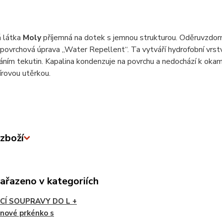
 látka
Moly
příjemná na dotek s jemnou strukturou. Oděruvzdor
 povrchová úprava „Water Repellent“. Ta vytváří hydrofobní vrstv
ním tekutin. Kapalina kondenzuje na povrchu a nedochází k okam
rovou utěrkou.
zboží
zařazeno v kategoriích
CÍ SOUPRAVY DO L +
nové prkénko s