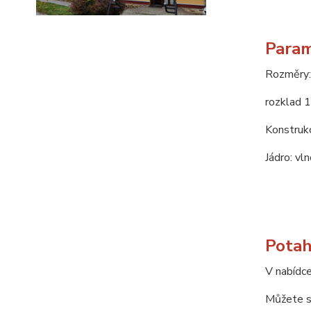
Param
Rozměry:
rozklad 
Konstrukc
Jádro: vl
Potah
V nabídce
Můžete si