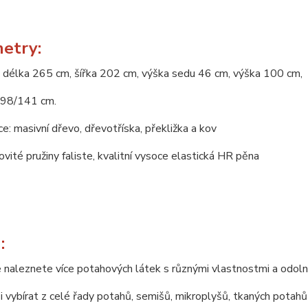
etry:
 délka 265 cm, šířka 202 cm, výška sedu 46 cm, výška 100 cm,
198/141 cm.
e: masivní dřevo, dřevotříska, překližka a kov
novité pružiny faliste, kvalitní vysoce elastická HR pěna
:
 naleznete více potahových látek s různými vlastnostmi a odoln
 vybírat z celé řady potahů, semišů, mikroplyšů, tkaných potahů 