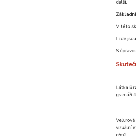
další.
Základní 
V této sk
I zde jso
S úpravou
Skuteč
Látka
Br
gramáží 4
Velurová
vizuální 
g/m2.