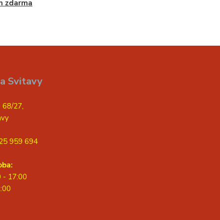
m zdarma
a Svitavy
 68/27,
avy
25 959 694
oba:
0 - 17:00
2:00