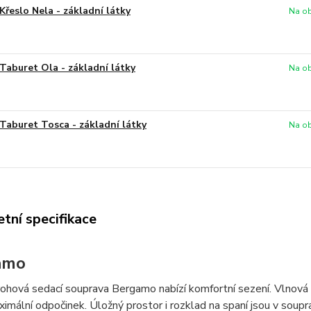
Křeslo Nela - základní látky
Na ob
Taburet Ola - základní látky
Na ob
Taburet Tosca - základní látky
Na ob
tní specifikace
amo
ohová sedací souprava Bergamo nabízí komfortní sezení. Vlnová 
aximální odpočinek. Úložný prostor i rozklad na spaní jsou v sou