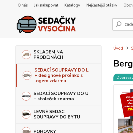
O nás
Jak nakupovat
Katalogy
Nejčastější otázky
Obch
Úvod
S
SKLADEM NA
PRODEJNÁCH
Berg
SEDACÍ SOUPRAVY DO L
+ designové prkénko s
Doprava
logem zdarma
SEDACÍ SOUPRAVY DO U
+ stoleček zdarma
LEVNÉ SEDACÍ
SOUPRAVY DO BYTU
POHOVKY