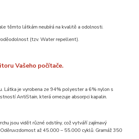
ale těmto látkám neubírá na kvalitě a odolnosti.
 voděodolnost (tzv. Water repellent).
itoru Vašeho počítače.
ou. Látka je vyrobena ze 94% polyester a 6% nylon s
tností AntiStain, která omezuje absorpci kapalin.
rchu jsou vidět různé odstíny, což vytváří zajímavý
ní. Oděruvzdornost až 45.000 – 55.000 cyklů. Gramáž 350