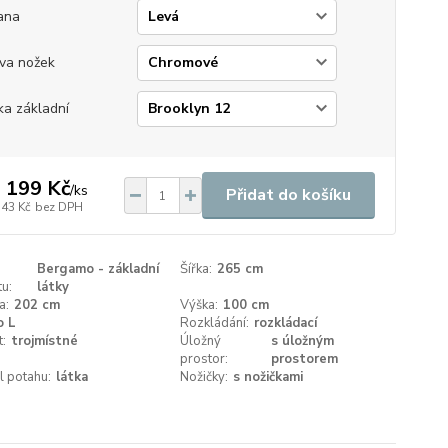
ana
va nožek
ka základní
 199 Kč
/
ks
Přidat do košíku
743 Kč
bez DPH
Bergamo - základní
Šířka:
265 cm
u:
látky
a:
202 cm
Výška:
100 cm
o L
Rozkládání:
rozkládací
t:
trojmístné
Úložný
s úložným
prostor:
prostorem
l potahu:
látka
Nožičky:
s nožičkami