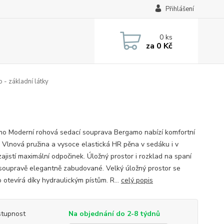
Přihlášení
0
ks
za
0 Kč
- základní látky
o Moderní rohová sedací souprava Bergamo nabízí komfortní
. Vlnová pružina a vysoce elastická HR pěna v sedáku i v
ajistí maximální odpočinek. Úložný prostor i rozklad na spaní
 soupravě elegantně zabudované. Velký úložný prostor se
 otevírá díky hydraulickým pístům. R...
celý popis
tupnost
Na objednání do 2-8 týdnů