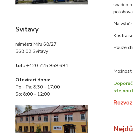
snadno o
polohovac
Na výběr 
Svitavy
Kostra se
náměstí Míru 68/27,
Pouze chr
568 02 Svitavy
tel.:
+420 725 959 694
Možnost o
Otevírací doba:
Doporuču
Po - Pa: 8:30 - 17:00
stejnou 
So: 8:00 - 12:00
Rozvoz
Nejdůl