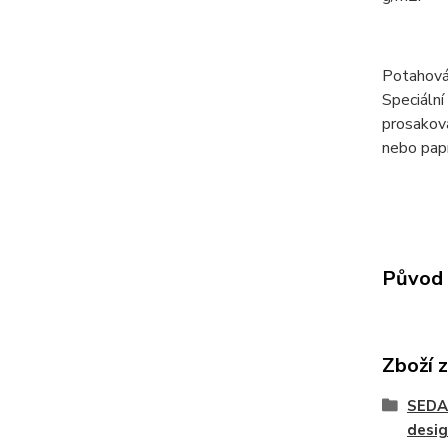
Potahová
Speciální
prosaková
nebo papí
Původ 
Zboží 
SEDA
desig