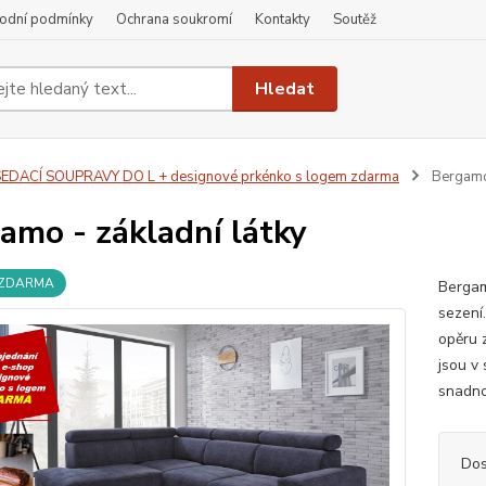
odní podmínky
Ochrana soukromí
Kontakty
Soutěž
Hledat
EDACÍ SOUPRAVY DO L + designové prkénko s logem zdarma
Bergamo 
amo - základní látky
 ZDARMA
Bergam
sezení
opěru z
jsou v
snadno
Dos