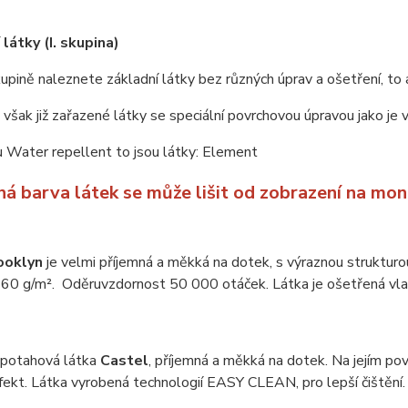
látky (I. skupina)
upině naleznete základní látky bez různých úprav a ošetření, to 
u však již zařazené látky se speciální povrchovou úpravou jako je
 Water repellent to jsou látky: Element
ná barva látek se může lišit od zobrazení na mon
ooklyn
je velmi příjemná a měkká na dotek, s výraznou struktur
60 g/m². Oděruvzdornost 50 000 otáček. Látka je ošetřená vlas
 potahová látka
Castel
, příjemná a měkká na dotek. Na jejím pov
efekt. Látka vyrobená technologií EASY CLEAN, pro lepší čiště