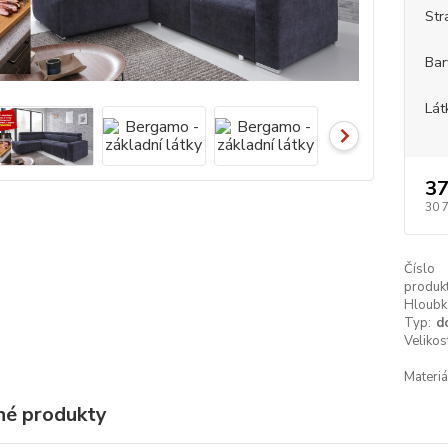
Str
Bar
Lát
37
30 
Číslo
produkt
Hloubk
Typ:
d
Velikos
Materiá
é produkty