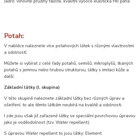
Jádro: vlnovité pružiny faliste, kvalitní vysoce elastická HR pěna
Potah:
V nabídce naleznete více potahových látek s různými vlastnostmi
a odolností.
Můžete si vybírat z celé řady potahů, semišů, mikroplyšů, tkaných
potahů s jemnou nebo hrubou strukturou, látky s imitací kůže a
další.
Základní látky (I. skupina)
V této skupině naleznete základní látky bez různých úprav a
ošetření, to ale těmto látkám neubírá na kvalitě a odolnosti.
I zde jsou však již zařazené látky se speciální povrchovou úpravou
jako je voděodolnost (tzv. Water repellent).
S úpravou Water repellent to jsou látky: Element