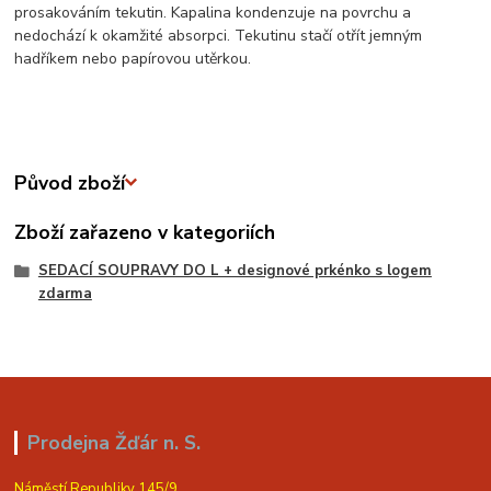
prosakováním tekutin. Kapalina kondenzuje na povrchu a
nedochází k okamžité absorpci. Tekutinu stačí otřít jemným
hadříkem nebo papírovou utěrkou.
Původ zboží
Zboží zařazeno v kategoriích
SEDACÍ SOUPRAVY DO L + designové prkénko s logem
zdarma
Prodejna Žďár n. S.
Náměstí Republiky 145/9,