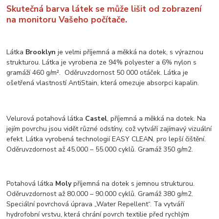
Skutečná barva látek se může lišit od zobrazení
na monitoru Vašeho počítače.
Látka
Brooklyn
je velmi příjemná a měkká na dotek, s výraznou
strukturou. Látka je vyrobena ze 94% polyester a 6% nylon s
gramáží 460 g/m². Oděruvzdornost 50 000 otáček. Látka je
ošetřená vlastností AntiStain, která omezuje absorpci kapalin.
Velurová potahová látka
Castel
, příjemná a měkká na dotek. Na
jejím povrchu jsou vidět různé odstíny, což vytváří zajímavý vizuální
efekt. Látka vyrobená technologií EASY CLEAN, pro lepší čištění.
Oděruvzdornost až 45.000 – 55.000 cyklů. Gramáž 350 g/m2.
Potahová látka
Moly
příjemná na dotek s jemnou strukturou.
Oděruvzdornost až 80.000 – 90.000 cyklů. Gramáž 380 g/m2.
Speciální povrchová úprava „Water Repellent“. Ta vytváří
hydrofobní vrstvu, která chrání povrch textilie před rychlým