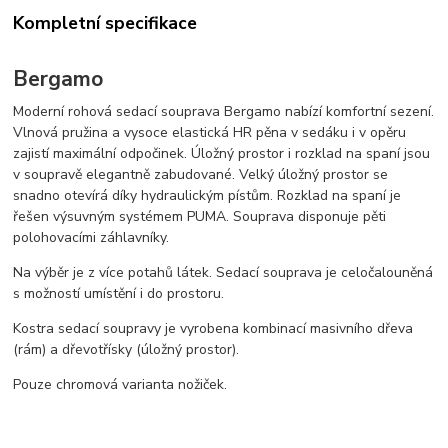
Kompletní specifikace
Bergamo
Moderní rohová sedací souprava Bergamo nabízí komfortní sezení.
Vlnová pružina a vysoce elastická HR pěna v sedáku i v opěru
zajistí maximální odpočinek. Úložný prostor i rozklad na spaní jsou
v soupravě elegantně zabudované. Velký úložný prostor se
snadno otevírá díky hydraulickým pístům. Rozklad na spaní je
řešen výsuvným systémem PUMA. Souprava disponuje pěti
polohovacími záhlavníky.
Na výběr je z více potahů látek. Sedací souprava je celočalouněná
s možností umístění i do prostoru.
Kostra sedací soupravy je vyrobena kombinací masivního dřeva
(rám) a dřevotřísky (úložný prostor).
Pouze chromová varianta nožiček.