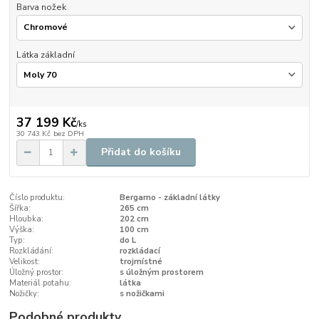
Barva nožek
Látka základní
37 199 Kč
/
ks
30 743 Kč
bez DPH
Přidat do košíku
Číslo produktu:
Bergamo - základní látky
Šířka:
265 cm
Hloubka:
202 cm
Výška:
100 cm
Typ:
do L
Rozkládání:
rozkládací
Velikost:
trojmístné
Úložný prostor:
s úložným prostorem
Materiál potahu:
látka
Nožičky:
s nožičkami
Podobné produkty