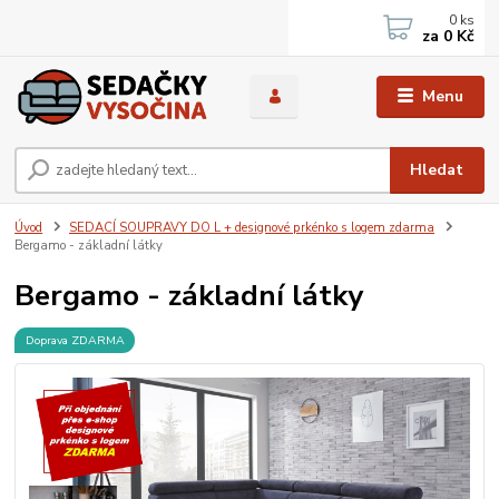
0
ks
za
0 Kč
Menu
Hledat
Úvod
SEDACÍ SOUPRAVY DO L + designové prkénko s logem zdarma
Bergamo - základní látky
Bergamo - základní látky
Doprava ZDARMA