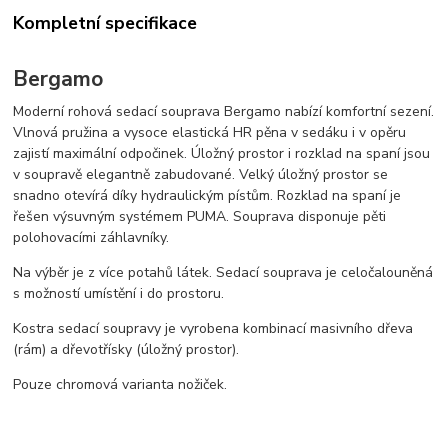
Kompletní specifikace
Bergamo
Moderní rohová sedací souprava Bergamo nabízí komfortní sezení.
Vlnová pružina a vysoce elastická HR pěna v sedáku i v opěru
zajistí maximální odpočinek. Úložný prostor i rozklad na spaní jsou
v soupravě elegantně zabudované. Velký úložný prostor se
snadno otevírá díky hydraulickým pístům. Rozklad na spaní je
řešen výsuvným systémem PUMA. Souprava disponuje pěti
polohovacími záhlavníky.
Na výběr je z více potahů látek. Sedací souprava je celočalouněná
s možností umístění i do prostoru.
Kostra sedací soupravy je vyrobena kombinací masivního dřeva
(rám) a dřevotřísky (úložný prostor).
Pouze chromová varianta nožiček.