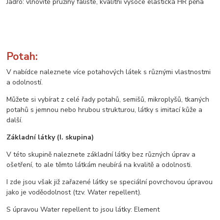
Jádro: vlnovité pružiny faliste, kvalitní vysoce elastická HR pěna
Potah:
V nabídce naleznete více potahových látek s různými vlastnostmi
a odolností.
Můžete si vybírat z celé řady potahů, semišů, mikroplyšů, tkaných
potahů s jemnou nebo hrubou strukturou, látky s imitací kůže a
další.
Základní látky (I. skupina)
V této skupině naleznete základní látky bez různých úprav a
ošetření, to ale těmto látkám neubírá na kvalitě a odolnosti.
I zde jsou však již zařazené látky se speciální povrchovou úpravou
jako je voděodolnost (tzv. Water repellent).
S úpravou Water repellent to jsou látky: Element