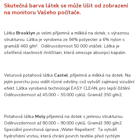
Skutečná barva látek se může lišit od zobrazení
na monitoru Vašeho počítače.
Látka
Brooklyn
je velmi příjemná a měkká na dotek, s výraznou
strukturou. Látka je vyrobena ze 94% polyester a 6% nylon s
gramáží 460 g/m². Oděruvzdornost 50 000 otáček. Látka je
ošetřená vlastností AntiStain, která omezuje absorpci kapalin.
Velurová potahová látka
Castel
, příjemná a měkká na dotek. Na
jejím povrchu jsou vidět různé odstíny, což vytváří zajímavý vizuální
efekt. Látka vyrobená technologií EASY CLEAN, pro lepší čištění.
Oděruvzdornost až 45.000 – 55.000 cyklů. Gramáž 350 g/m2.
Potahová látka
Moly
příjemná na dotek s jemnou strukturou.
Oděruvzdornost až 80.000 – 90.000 cyklů. Gramáž 380 g/m2.
Speciální povrchová úprava „Water Repellent“. Ta vytváří
hydrofobní vrstvu, která chrání povrch textilie před rychlým