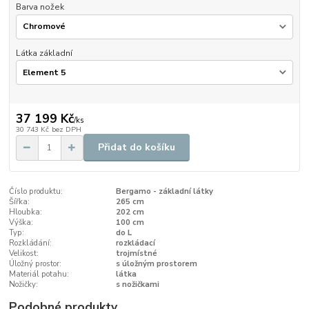
Barva nožek
Látka základní
37 199 Kč
/
ks
30 743 Kč
bez DPH
Přidat do košíku
Číslo produktu:
Bergamo - základní látky
Šířka:
265 cm
Hloubka:
202 cm
Výška:
100 cm
Typ:
do L
Rozkládání:
rozkládací
Velikost:
trojmístné
Úložný prostor:
s úložným prostorem
Materiál potahu:
látka
Nožičky:
s nožičkami
Podobné produkty