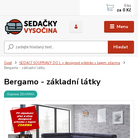
0
ks
za
0 Kč
Menu
Hledat
Úvod
SEDACÍ SOUPRAVY DO L + designové prkénko s logem zdarma
Bergamo - základní látky
Bergamo - základní látky
Doprava ZDARMA