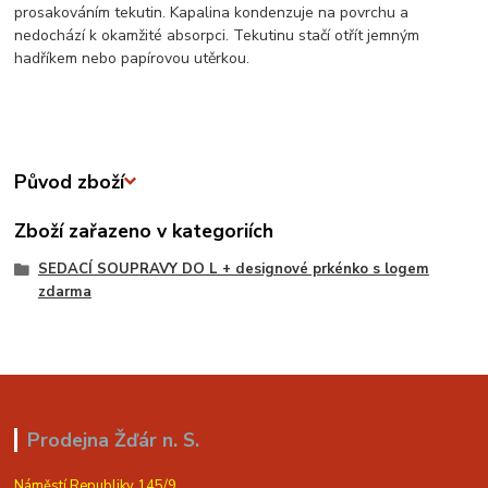
prosakováním tekutin. Kapalina kondenzuje na povrchu a
nedochází k okamžité absorpci. Tekutinu stačí otřít jemným
hadříkem nebo papírovou utěrkou.
Původ zboží
Zboží zařazeno v kategoriích
SEDACÍ SOUPRAVY DO L + designové prkénko s logem
zdarma
Prodejna Žďár n. S.
Náměstí Republiky 145/9,