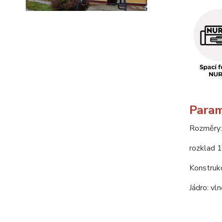
Param
Rozměry:
rozklad 
Konstrukc
Jádro: vl