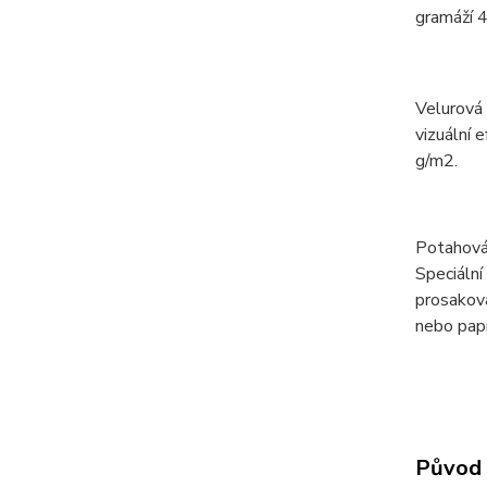
gramáží 4
Velurová
vizuální 
g/m2.
Potahová
Speciální
prosaková
nebo papí
Původ 