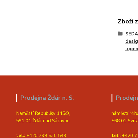
Zboží 
SEDA
desig
loge
Prodejna Žďár n. S.
Prodejn
Náměstí Republiky 145/9,
náměstí Míru
591 01 Žďár nad Sázavou
568 02 Svit
tel.:
+420 799 530 549
tel.:
+420 7