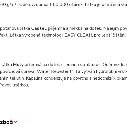
60 g/m². Oděruvzdornost 50 000 otáček. Látka je ošetřená vlas
 potahová látka
Castel
, příjemná a měkká na dotek. Na jejím pov
efekt. Látka vyrobená technologií EASY CLEAN, pro lepší čiště
 látka
Moly
příjemná na dotek s jemnou strukturou. Oděruvzdor
 povrchová úprava „Water Repellent“. Ta vytváří hydrofobní vrstv
ním tekutin. Kapalina kondenzuje na povrchu a nedochází k okam
rovou utěrkou.
zboží