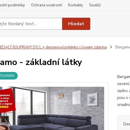
odní podmínky
Ochrana soukromí
Kontakty
Soutěž
Hledat
EDACÍ SOUPRAVY DO L + designové prkénko s logem zdarma
Bergamo 
amo - základní látky
 ZDARMA
Bergam
sezení
opěru z
jsou v
snadno
Dos