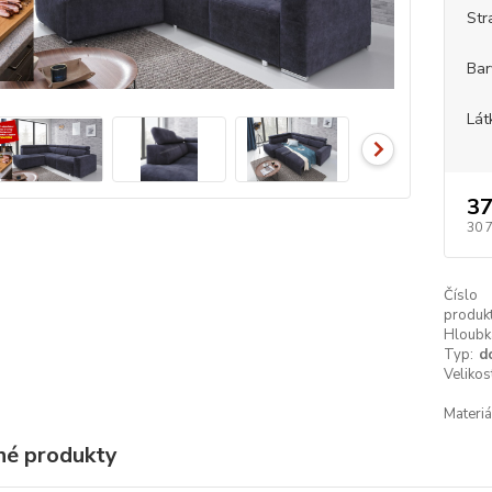
Str
Bar
Lát
37
30 
Číslo
produkt
Hloubk
Typ:
d
Velikos
Materiá
é produkty