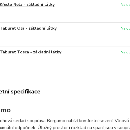
Křeslo Nela - základní látky
Na ob
Taburet Ola - základní látky
Na ob
Taburet Tosca - základní látky
Na ob
tní specifikace
amo
ohová sedací souprava Bergamo nabízí komfortní sezení. Vlnová 
aximální odpočinek. Úložný prostor i rozklad na spaní jsou v sou