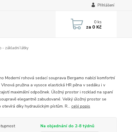
Přihlášení
0
ks
za
0 Kč
- základní látky
o Moderní rohová sedací souprava Bergamo nabízí komfortní
. Vlnová pružina a vysoce elastická HR pěna v sedáku i v
ajistí maximální odpočinek. Úložný prostor i rozklad na spaní
 soupravě elegantně zabudované. Velký úložný prostor se
 otevírá díky hydraulickým pístům. R...
celý popis
tupnost
Na objednání do 2-8 týdnů