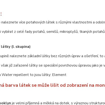
:
 naleznete více potahových látek s různými vlastnostmi a odoln
 vybírat z celé řady potahů, semišů, mikroplyšů, tkaných potahů 
látky (I. skupina)
upině naleznete základní látky bez různých úprav a ošetření, to 
u však již zařazené látky se speciální povrchovou úpravou jako je
 Water repellent to jsou látky: Element
ná barva látek se může lišit od zobrazení na mon
ooklyn
je velmi příjemná a měkká na dotek, s výraznou struktur