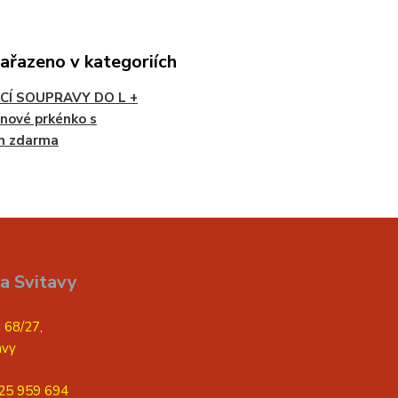
zařazeno v kategoriích
CÍ SOUPRAVY DO L +
nové prkénko s
m zdarma
a Svitavy
 68/27,
avy
25 959 694