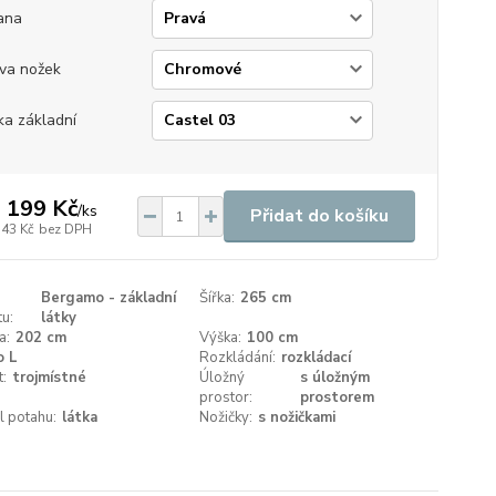
ana
va nožek
ka základní
 199 Kč
/
ks
Přidat do košíku
743 Kč
bez DPH
Bergamo - základní
Šířka:
265 cm
u:
látky
a:
202 cm
Výška:
100 cm
o L
Rozkládání:
rozkládací
t:
trojmístné
Úložný
s úložným
prostor:
prostorem
l potahu:
látka
Nožičky:
s nožičkami