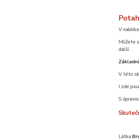
Potah
V nabídce
Můžete si
další.
Základní 
V této sk
I zde jso
S úpravou
Skuteč
Látka
Br