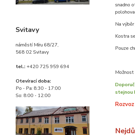
snadno o
polohovac
Na výběr 
Svitavy
Kostra se
náměstí Míru 68/27,
Pouze chr
568 02 Svitavy
tel.:
+420 725 959 694
Možnost o
Otevírací doba:
Doporuču
Po - Pa: 8:30 - 17:00
stejnou 
So: 8:00 - 12:00
Rozvoz
Nejdůl