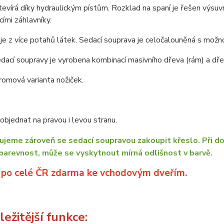
tevírá díky hydraulickým pístům. Rozklad na spaní je řešen vý
ími záhlavníky.
je z více potahů látek. Sedací souprava je celočalouněná s možno
dací soupravy je vyrobena kombinací masivního dřeva (rám) a dřev
omová varianta nožiček.
bjednat na pravou i levou stranu.
jeme zároveň se sedací soupravou zakoupit křeslo. Při do
barevnost, může se vyskytnout mírná odlišnost v barvě.
 po celé ČR zdarma ke vchodovým dveřím.
ežitější funkce: