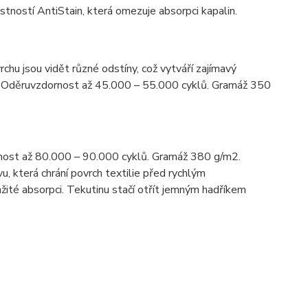
tností AntiStain, která omezuje absorpci kapalin.
rchu jsou vidět různé odstíny, což vytváří zajímavý
ní. Oděruvzdornost až 45.000 – 55.000 cyklů. Gramáž 350
nost až 80.000 – 90.000 cyklů. Gramáž 380 g/m2.
u, která chrání povrch textilie před rychlým
žité absorpci. Tekutinu stačí otřít jemným hadříkem