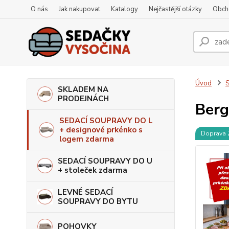
O nás
Jak nakupovat
Katalogy
Nejčastější otázky
Obch
Úvod
S
SKLADEM NA
PRODEJNÁCH
Berg
SEDACÍ SOUPRAVY DO L
+ designové prkénko s
Doprava
logem zdarma
SEDACÍ SOUPRAVY DO U
+ stoleček zdarma
LEVNÉ SEDACÍ
SOUPRAVY DO BYTU
POHOVKY