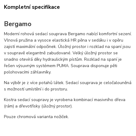
Kompletní specifikace
Bergamo
Moderní rohová sedací souprava Bergamo nabízí komfortní sezení.
Vlnová pružina a vysoce elastická HR pěna v sedáku i v opěru
zajistí maximální odpočinek. Úložný prostor i rozklad na spaní jsou
v soupravě elegantně zabudované. Velký úložný prostor se
snadno otevírá díky hydraulickým pístům. Rozklad na spaní je
řešen výsuvným systémem PUMA. Souprava disponuje pěti
polohovacími záhlavníky.
Na výběr je z více potahů látek. Sedací souprava je celočalouněná
s možností umístění i do prostoru.
Kostra sedací soupravy je vyrobena kombinací masivního dřeva
(rám) a dřevotřísky (úložný prostor).
Pouze chromová varianta nožiček.