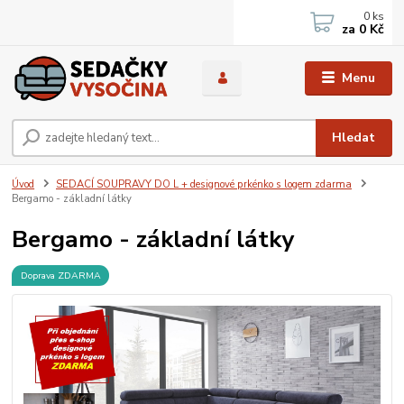
0
ks
za
0 Kč
Menu
Hledat
Úvod
SEDACÍ SOUPRAVY DO L + designové prkénko s logem zdarma
Bergamo - základní látky
Bergamo - základní látky
Doprava ZDARMA