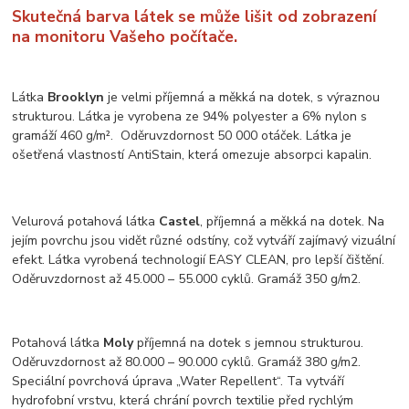
Skutečná barva látek se může lišit od zobrazení
na monitoru Vašeho počítače.
Látka
Brooklyn
je velmi příjemná a měkká na dotek, s výraznou
strukturou. Látka je vyrobena ze 94% polyester a 6% nylon s
gramáží 460 g/m². Oděruvzdornost 50 000 otáček. Látka je
ošetřená vlastností AntiStain, která omezuje absorpci kapalin.
Velurová potahová látka
Castel
, příjemná a měkká na dotek. Na
jejím povrchu jsou vidět různé odstíny, což vytváří zajímavý vizuální
efekt. Látka vyrobená technologií EASY CLEAN, pro lepší čištění.
Oděruvzdornost až 45.000 – 55.000 cyklů. Gramáž 350 g/m2.
Potahová látka
Moly
příjemná na dotek s jemnou strukturou.
Oděruvzdornost až 80.000 – 90.000 cyklů. Gramáž 380 g/m2.
Speciální povrchová úprava „Water Repellent“. Ta vytváří
hydrofobní vrstvu, která chrání povrch textilie před rychlým