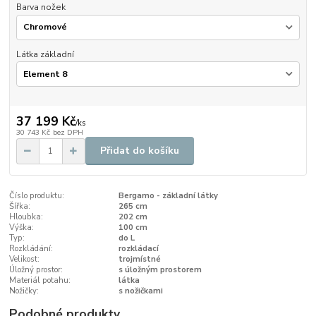
Barva nožek
Látka základní
37 199 Kč
/
ks
30 743 Kč
bez DPH
Přidat do košíku
Číslo produktu:
Bergamo - základní látky
Šířka:
265 cm
Hloubka:
202 cm
Výška:
100 cm
Typ:
do L
Rozkládání:
rozkládací
Velikost:
trojmístné
Úložný prostor:
s úložným prostorem
Materiál potahu:
látka
Nožičky:
s nožičkami
Podobné produkty