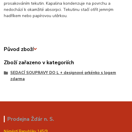
prosakováním tekutin. Kapalina kondenzuje na povrchu a
nedochází k okamžité absorpci. Tekutinu stačí otřít jemným
hadříkem nebo papírovou utěrkou.
Původ zboží
Zboží zařazeno v kategoriích
SEDACÍ SOUPRAVY DO L + designové prkénko s logem
zdarma
Prodejna Žďár n. S.
Náměstí Republiky 145/9,