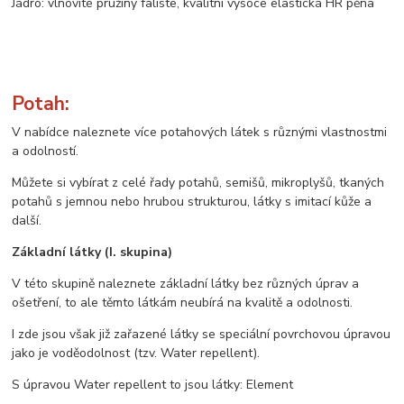
Jádro: vlnovité pružiny faliste, kvalitní vysoce elastická HR pěna
Potah:
V nabídce naleznete více potahových látek s různými vlastnostmi
a odolností.
Můžete si vybírat z celé řady potahů, semišů, mikroplyšů, tkaných
potahů s jemnou nebo hrubou strukturou, látky s imitací kůže a
další.
Základní látky (I. skupina)
V této skupině naleznete základní látky bez různých úprav a
ošetření, to ale těmto látkám neubírá na kvalitě a odolnosti.
I zde jsou však již zařazené látky se speciální povrchovou úpravou
jako je voděodolnost (tzv. Water repellent).
S úpravou Water repellent to jsou látky: Element